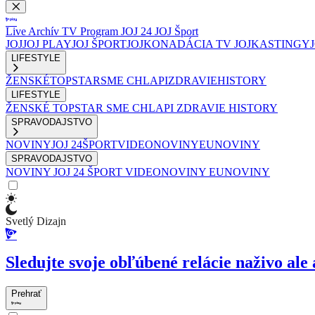
Live
Archív
TV Program
JOJ 24
JOJ Šport
JOJ
JOJ PLAY
JOJ ŠPORT
JOJKO
NADÁCIA TV JOJ
KASTINGY
LIFESTYLE
ŽENSKÉ
TOPSTAR
SME CHLAPI
ZDRAVIE
HISTORY
LIFESTYLE
ŽENSKÉ
TOPSTAR
SME CHLAPI
ZDRAVIE
HISTORY
SPRAVODAJSTVO
NOVINY
JOJ 24
ŠPORT
VIDEONOVINY
EUNOVINY
SPRAVODAJSTVO
NOVINY
JOJ 24
ŠPORT
VIDEONOVINY
EUNOVINY
Svetlý Dizajn
Sledujte svoje obľúbené relácie naživo ale 
Prehrať