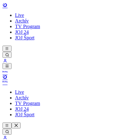
Live
Archív
TV Program
JOJ 24
JOJ Šport
Live
Archív
TV Program
JOJ 24
JOJ Šport