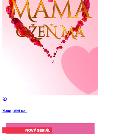
Mama, ožeň ma!