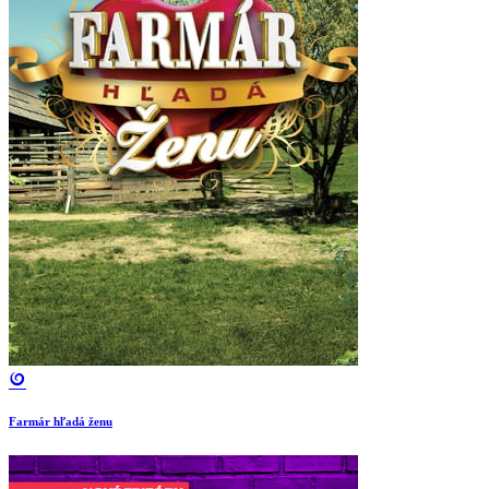
Farmár hľadá ženu