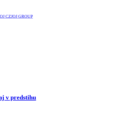
JOJ CZ
JOJ GROUP
aj v predstihu