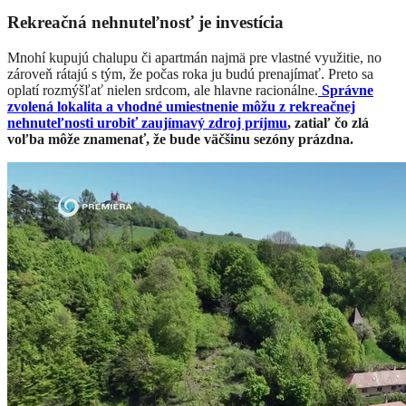
Rekreačná nehnuteľnosť je investícia
Mnohí kupujú chalupu či apartmán najmä pre vlastné využitie, no
zároveň rátajú s tým, že počas roka ju budú prenajímať. Preto sa
oplatí rozmýšľať nielen srdcom, ale hlavne racionálne.
Správne
zvolená lokalita a vhodné umiestnenie môžu z rekreačnej
nehnuteľnosti urobiť zaujímavý zdroj príjmu
, zatiaľ čo zlá
voľba môže znamenať, že bude väčšinu sezóny prázdna.