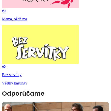
Mama, ožeň ma
Bez servítky
Všetky kastingy
Odporúčame