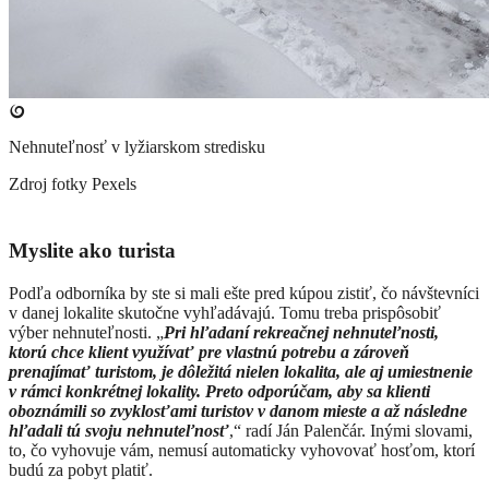
Nehnuteľnosť v lyžiarskom stredisku
Zdroj fotky
Pexels
Myslite ako turista
Podľa odborníka by ste si mali ešte pred kúpou zistiť, čo návštevníci
v danej lokalite skutočne vyhľadávajú. Tomu treba prispôsobiť
výber nehnuteľnosti. „
Pri hľadaní rekreačnej nehnuteľnosti,
ktorú chce klient využívať pre vlastnú potrebu a zároveň
prenajímať turistom, je dôležitá nielen lokalita, ale aj umiestnenie
v rámci konkrétnej lokality. Preto odporúčam, aby sa klienti
oboznámili so zvyklosťami turistov v danom mieste a až následne
hľadali tú svoju nehnuteľnosť
,“ radí Ján Palenčár. Inými slovami,
to, čo vyhovuje vám, nemusí automaticky vyhovovať hosťom, ktorí
budú za pobyt platiť.