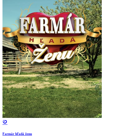
Farmár hľadá ženu