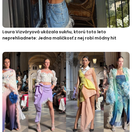
Laura Vizváryová ukázala sukňu, ktorú toto leto
neprehliadnete: Jedna maličkosť z nej robí módny hit