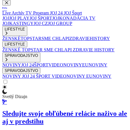
Live
Archív
TV Program
JOJ 24
JOJ Šport
JOJ
JOJ PLAY
JOJ ŠPORT
JOJKO
NADÁCIA TV
JOJ
KASTINGY
JOJ CZ
JOJ GROUP
LIFESTYLE
ŽENSKÉ
TOPSTAR
SME CHLAPI
ZDRAVIE
HISTORY
LIFESTYLE
ŽENSKÉ
TOPSTAR
SME CHLAPI
ZDRAVIE
HISTORY
SPRAVODAJSTVO
NOVINY
JOJ 24
ŠPORT
VIDEONOVINY
EUNOVINY
SPRAVODAJSTVO
NOVINY
JOJ 24
ŠPORT
VIDEONOVINY
EUNOVINY
Svetlý Dizajn
Sledujte svoje obľúbené relácie naživo ale
aj v predstihu