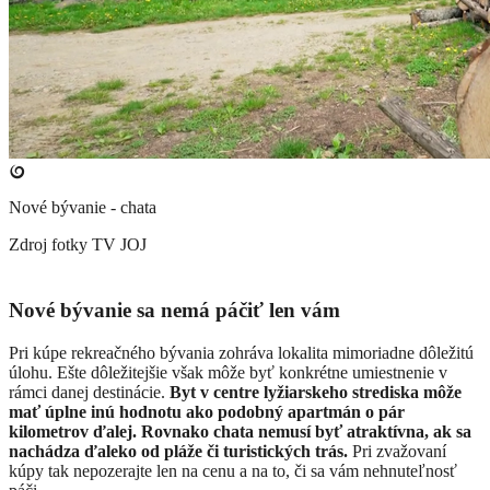
Nové bývanie - chata
Zdroj fotky
TV JOJ
Nové bývanie sa nemá páčiť len vám
Pri kúpe rekreačného bývania zohráva lokalita mimoriadne dôležitú
úlohu. Ešte dôležitejšie však môže byť konkrétne umiestnenie v
rámci danej destinácie.
Byt v centre lyžiarskeho strediska môže
mať úplne inú hodnotu ako podobný apartmán o pár
kilometrov ďalej. Rovnako chata nemusí byť atraktívna, ak sa
nachádza ďaleko od pláže či turistických trás.
Pri zvažovaní
kúpy tak nepozerajte len na cenu a na to, či sa vám nehnuteľnosť