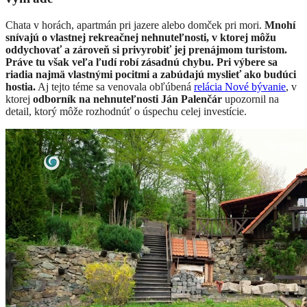
Chata v horách, apartmán pri jazere alebo domček pri mori.
Mnohí
snívajú o vlastnej rekreačnej nehnuteľnosti, v ktorej môžu
oddychovať a zároveň si privyrobiť jej prenájmom turistom.
Práve tu však veľa ľudí robí zásadnú chybu. Pri výbere sa
riadia najmä vlastnými pocitmi a zabúdajú myslieť ako budúci
hostia.
Aj tejto téme sa venovala obľúbená
relácia Nové bývanie
, v
ktorej
odborník na nehnuteľnosti Ján Palenčár
upozornil na
detail, ktorý môže rozhodnúť o úspechu celej investície.