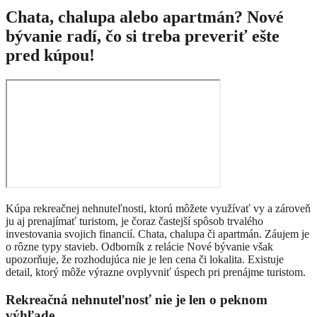
Chata, chalupa alebo apartmán? Nové
bývanie radí, čo si treba preveriť ešte
pred kúpou!
Kúpa rekreačnej nehnuteľnosti, ktorú môžete využívať vy a zároveň
ju aj prenajímať turistom, je čoraz častejší spôsob trvalého
investovania svojich financií. Chata, chalupa či apartmán. Záujem je
o rôzne typy stavieb. Odborník z relácie Nové bývanie však
upozorňuje, že rozhodujúca nie je len cena či lokalita. Existuje
detail, ktorý môže výrazne ovplyvniť úspech pri prenájme turistom.
Rekreačná nehnuteľnosť nie je len o peknom
výhľade