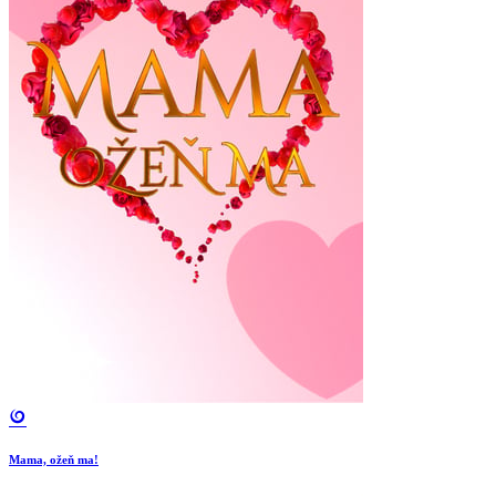
Mama, ožeň ma!