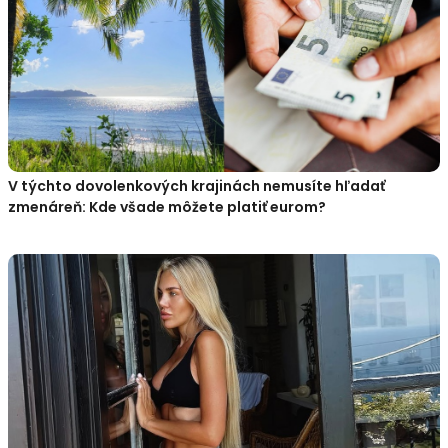
V týchto dovolenkových krajinách nemusíte hľadať
zmenáreň: Kde všade môžete platiť eurom?