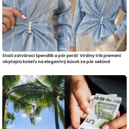
Stačí zatvárací špendlík a pár perál: Virálny trik premení
obyčajnú košeľu na elegantný kúsok za pár sekúnd