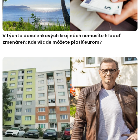
V týchto dovolenkových krajinách nemusíte hľadať
zmenáreň: Kde všade môžete platiť eurom?