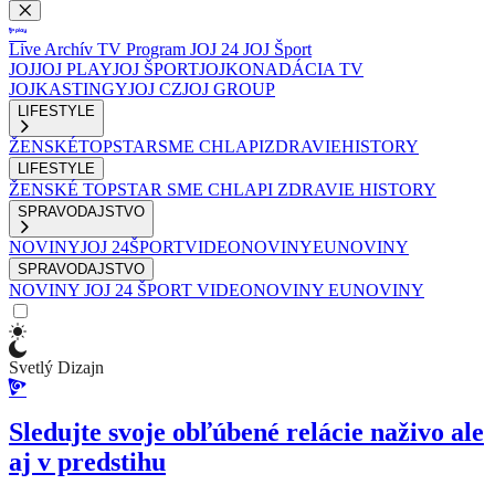
Live
Archív
TV Program
JOJ 24
JOJ Šport
JOJ
JOJ PLAY
JOJ ŠPORT
JOJKO
NADÁCIA TV
JOJ
KASTINGY
JOJ CZ
JOJ GROUP
LIFESTYLE
ŽENSKÉ
TOPSTAR
SME CHLAPI
ZDRAVIE
HISTORY
LIFESTYLE
ŽENSKÉ
TOPSTAR
SME CHLAPI
ZDRAVIE
HISTORY
SPRAVODAJSTVO
NOVINY
JOJ 24
ŠPORT
VIDEONOVINY
EUNOVINY
SPRAVODAJSTVO
NOVINY
JOJ 24
ŠPORT
VIDEONOVINY
EUNOVINY
Svetlý Dizajn
Sledujte svoje obľúbené relácie naživo ale
aj v predstihu