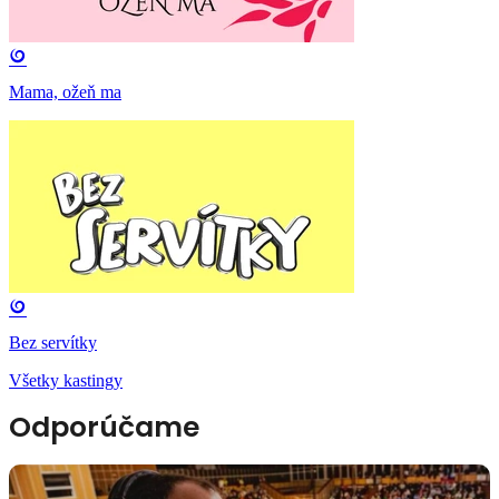
Mama, ožeň ma
Bez servítky
Všetky kastingy
Odporúčame