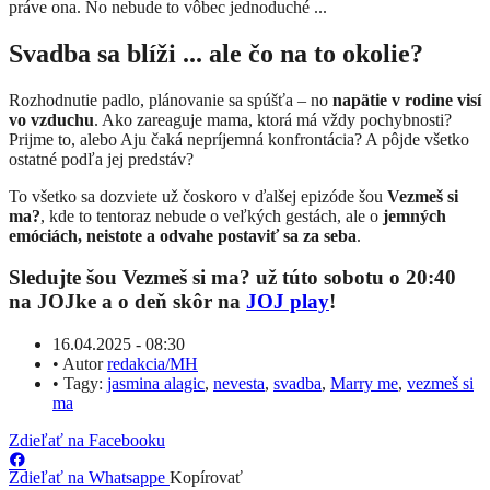
práve ona. No nebude to vôbec jednoduché ...
Svadba sa blíži ... ale čo na to okolie?
Rozhodnutie padlo, plánovanie sa spúšťa – no
napätie v rodine visí
vo vzduchu
. Ako zareaguje mama, ktorá má vždy pochybnosti?
Prijme to, alebo Aju čaká nepríjemná konfrontácia? A pôjde všetko
ostatné podľa jej predstáv?
To všetko sa dozviete už čoskoro v ďalšej epizóde šou
Vezmeš si
ma?
, kde to tentoraz nebude o veľkých gestách, ale o
jemných
emóciách, neistote a odvahe postaviť sa za seba
.
Sledujte šou Vezmeš si ma? už túto sobotu o 20:40
na JOJke a o deň skôr na
JOJ play
!
16.04.2025 - 08:30
•
Autor
redakcia/MH
•
Tagy:
jasmina alagic
,
nevesta
,
svadba
,
Marry me
,
vezmeš si
ma
Zdieľať na Facebooku
Zdieľať na Whatsappe
Kopírovať