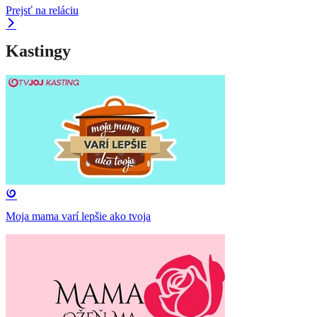
Prejsť na reláciu
Kastingy
Moja mama varí lepšie ako tvoja