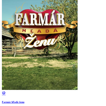
Farmár hľadá ženu