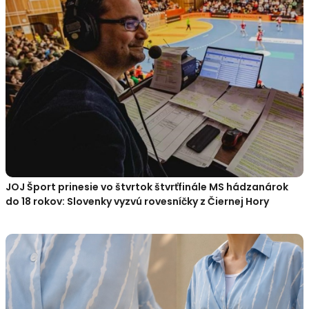
JOJ Šport prinesie vo štvrtok štvrťfinále MS hádzanárok
do 18 rokov: Slovenky vyzvú rovesníčky z Čiernej Hory