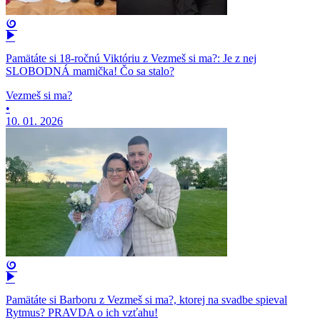
Pamätáte si 18-ročnú Viktóriu z Vezmeš si ma?: Je z nej
SLOBODNÁ mamička! Čo sa stalo?
Vezmeš si ma?
•
10. 01. 2026
Pamätáte si Barboru z Vezmeš si ma?, ktorej na svadbe spieval
Rytmus? PRAVDA o ich vzťahu!