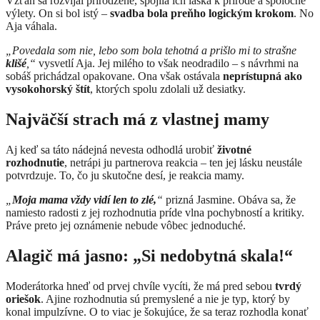
Vzťah sa rozvíjal prirodzene, spojila ich láska k prírode a spoločné
výlety. On si bol istý –
svadba bola preňho logickým krokom
. No
Aja váhala.
„Povedala som nie, lebo som bola tehotná a prišlo mi to strašne
klišé
,“
vysvetlí Aja. Jej milého to však neodradilo – s návrhmi na
sobáš prichádzal opakovane. Ona však ostávala
neprístupná ako
vysokohorský štít
, ktorých spolu zdolali už desiatky.
Najväčší strach má z vlastnej mamy
Aj keď sa táto nádejná nevesta odhodlá urobiť
životné
rozhodnutie
, netrápi ju partnerova reakcia – ten jej lásku neustále
potvrdzuje. To, čo ju skutočne desí, je reakcia mamy.
„
Moja mama vždy vidí len to zlé,
“
prizná Jasmine. Obáva sa, že
namiesto radosti z jej rozhodnutia príde vlna pochybností a kritiky.
Práve preto jej oznámenie nebude vôbec jednoduché.
Alagič má jasno: „Si nedobytná skala!“
Moderátorka hneď od prvej chvíle vycíti, že má pred sebou
tvrdý
oriešok
. Ajine rozhodnutia sú premyslené a nie je typ, ktorý by
konal impulzívne. O to viac je šokujúce, že sa teraz rozhodla konať