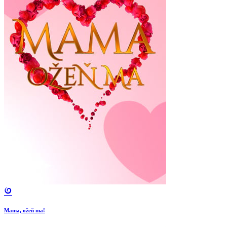
Mama, ožeň ma!