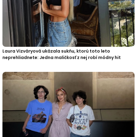
Laura Vizváryová ukázala sukňu, ktorú toto leto
neprehliadnete: Jedna maličkosť z nej robí módny hit