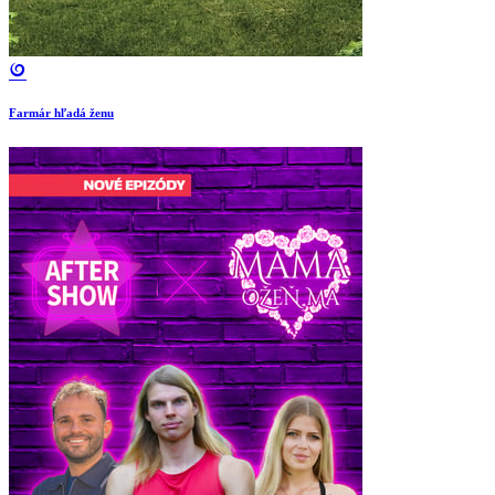
Farmár hľadá ženu