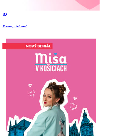
Mama, ožeň ma!