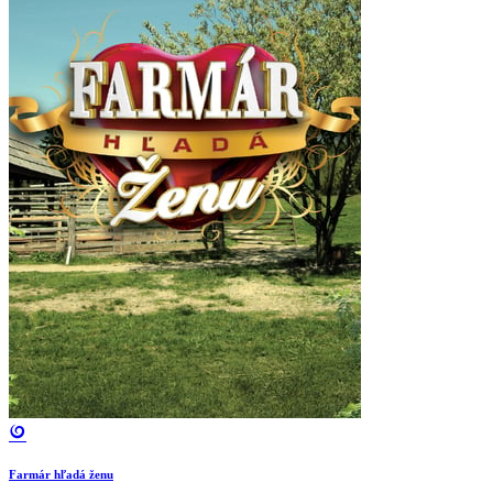
Farmár hľadá ženu