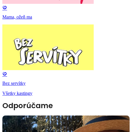
Mama, ožeň ma
Bez servítky
Všetky kastingy
Odporúčame