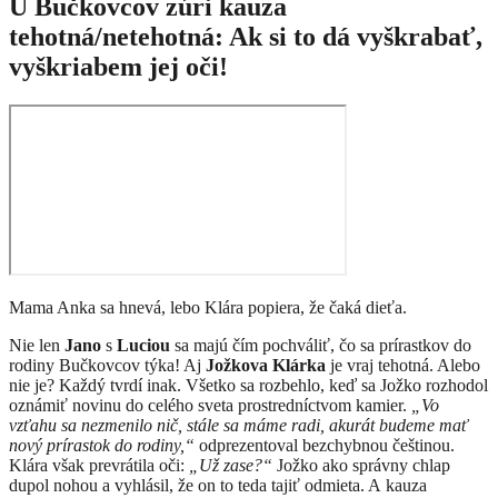
U Bučkovcov zúri kauza
tehotná/netehotná: Ak si to dá vyškrabať,
vyškriabem jej oči!
Mama Anka sa hnevá, lebo Klára popiera, že čaká dieťa.
Nie len
Jano
s
Luciou
sa majú čím pochváliť, čo sa prírastkov do
rodiny Bučkovcov týka! Aj
Jožkova
Klárka
je vraj tehotná. Alebo
nie je? Každý tvrdí inak. Všetko sa rozbehlo, keď sa Jožko rozhodol
oznámiť novinu do celého sveta prostredníctvom kamier.
„Vo
vzťahu sa nezmenilo nič, stále sa máme radi, akurát budeme mať
nový prírastok do rodiny,“
odprezentoval bezchybnou češtinou.
Klára však prevrátila oči:
„Už zase?“
Jožko ako správny chlap
dupol nohou a vyhlásil, že on to teda tajiť odmieta. A kauza