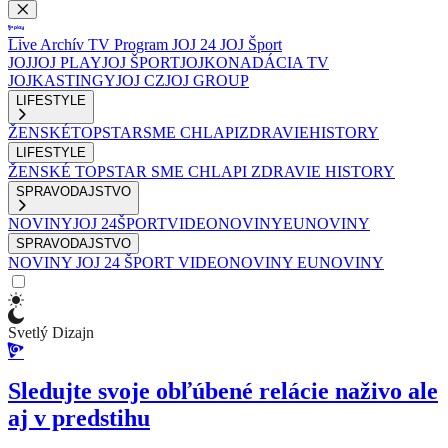
Live
Archív
TV Program
JOJ 24
JOJ Šport
JOJ
JOJ PLAY
JOJ ŠPORT
JOJKO
NADÁCIA TV
JOJ
KASTINGY
JOJ CZ
JOJ GROUP
LIFESTYLE
ŽENSKÉ
TOPSTAR
SME CHLAPI
ZDRAVIE
HISTORY
LIFESTYLE
ŽENSKÉ
TOPSTAR
SME CHLAPI
ZDRAVIE
HISTORY
SPRAVODAJSTVO
NOVINY
JOJ 24
ŠPORT
VIDEONOVINY
EUNOVINY
SPRAVODAJSTVO
NOVINY
JOJ 24
ŠPORT
VIDEONOVINY
EUNOVINY
Svetlý Dizajn
Sledujte svoje obľúbené relácie naživo ale
aj v predstihu