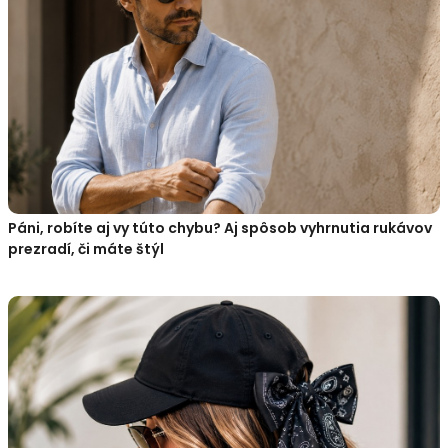
Páni, robíte aj vy túto chybu? Aj spôsob vyhrnutia rukávov
prezradí, či máte štýl