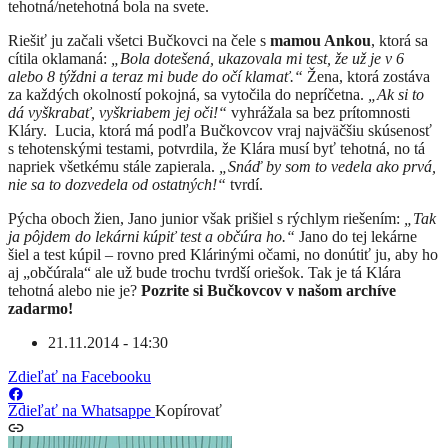
tehotná/netehotná bola na svete.
Riešiť ju začali všetci Bučkovci na čele s
mamou Ankou
, ktorá sa
cítila oklamaná:
„Bola dotešená, ukazovala mi test, že už je v 6
alebo 8 týždni a teraz mi bude do očí klamať.“
Žena, ktorá zostáva
za každých okolností pokojná, sa vytočila do nepríčetna.
„Ak si to
dá vyškrabať, vyškriabem jej oči!“
vyhrážala sa bez prítomnosti
Kláry.
Lucia, ktorá má podľa Bučkovcov vraj najväčšiu skúsenosť
s tehotenskými testami, potvrdila, že Klára musí byť tehotná, no tá
napriek všetkému stále zapierala.
„Snáď by som to vedela ako prvá,
nie sa to dozvedela od ostatných!“
tvrdí.
Pýcha oboch žien, Jano junior však prišiel s rýchlym riešením:
„Tak
ja pôjdem do lekárni kúpiť test a občúra ho.“
Jano do tej lekárne
šiel a test kúpil – rovno pred Klárinými očami, no donútiť ju, aby ho
aj „občúrala“ ale už bude trochu tvrdší oriešok. Tak je tá Klára
tehotná alebo nie je?
Pozrite si Bučkovcov v našom archíve
zadarmo!
21.11.2014 - 14:30
Zdieľať na Facebooku
Zdieľať na Whatsappe
Kopírovať