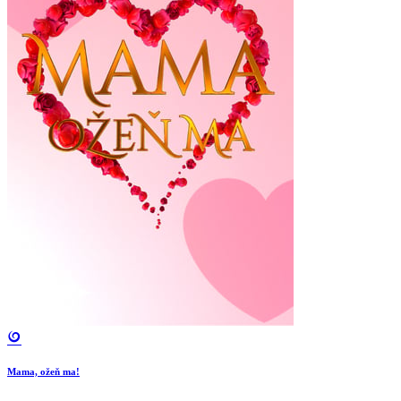
Mama, ožeň ma!