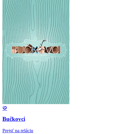
Bučkovci
Prejsť na reláciu