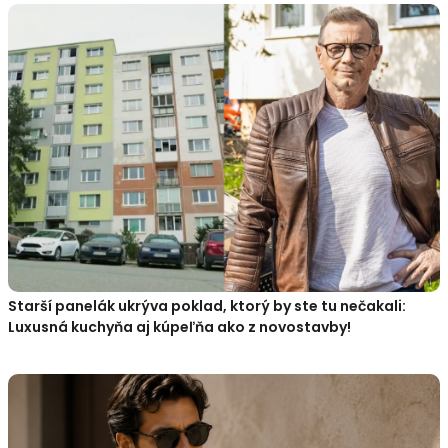
Starší panelák ukrýva poklad, ktorý by ste tu nečakali:
Luxusná kuchyňa aj kúpeľňa ako z novostavby!