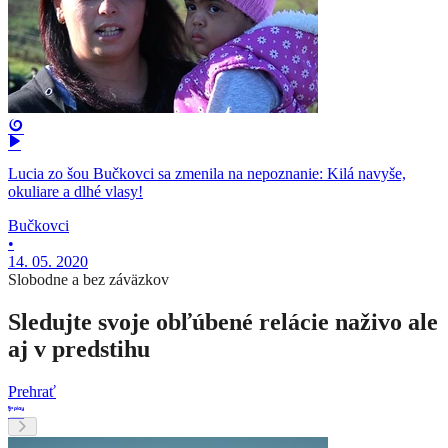
Lucia zo šou Bučkovci sa zmenila na nepoznanie: Kilá navyše,
okuliare a dlhé vlasy!
Bučkovci
•
14. 05. 2020
Slobodne a bez záväzkov
Sledujte svoje obľúbené relácie naživo ale
aj v predstihu
Prehrať