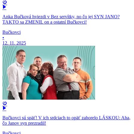
Anka Bučková hviezdi v Bez servítky, no čo jej SYN JANO?
TAKTO sa ZMENIL on a ostatní Bučkovci!
Bučkovci
•
12. 11. 2025
Bučkovci sú späť! V ich srdciach to opäť zahorelo LÁSKOU: Aha,
čo Janov syn prezradil!
Bučkovci