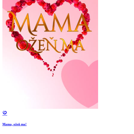
Mama, ožeň ma!