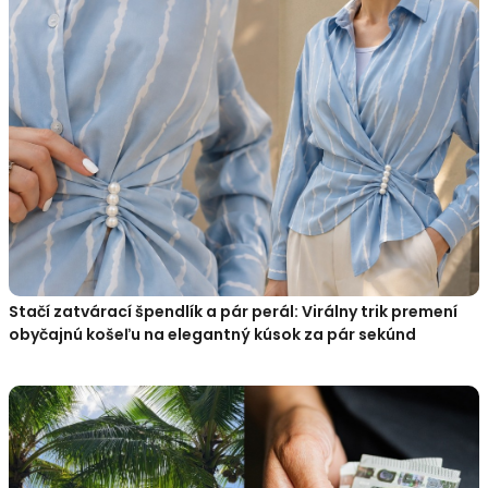
Stačí zatvárací špendlík a pár perál: Virálny trik premení
obyčajnú košeľu na elegantný kúsok za pár sekúnd