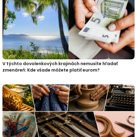
V týchto dovolenkových krajinách nemusíte hľadať
zmenáreň: Kde všade môžete platiť eurom?