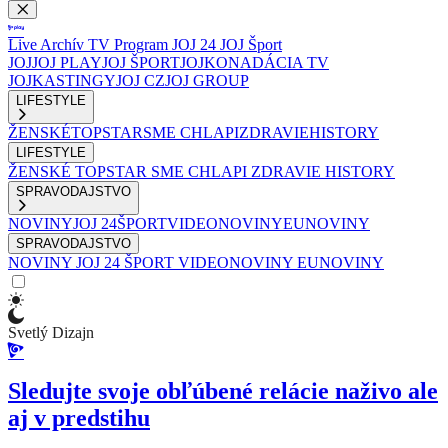
Live
Archív
TV Program
JOJ 24
JOJ Šport
JOJ
JOJ PLAY
JOJ ŠPORT
JOJKO
NADÁCIA TV
JOJ
KASTINGY
JOJ CZ
JOJ GROUP
LIFESTYLE
ŽENSKÉ
TOPSTAR
SME CHLAPI
ZDRAVIE
HISTORY
LIFESTYLE
ŽENSKÉ
TOPSTAR
SME CHLAPI
ZDRAVIE
HISTORY
SPRAVODAJSTVO
NOVINY
JOJ 24
ŠPORT
VIDEONOVINY
EUNOVINY
SPRAVODAJSTVO
NOVINY
JOJ 24
ŠPORT
VIDEONOVINY
EUNOVINY
Svetlý Dizajn
Sledujte svoje obľúbené relácie naživo ale
aj v predstihu