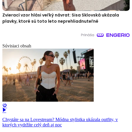
Zvierací vzor hlási veľký návrat: Sisa Sklovská ukázala
plavky, ktoré sú toto leto neprehliadnuteľné
Súvisiaci obsah
Chystáte sa na Lovestream? Módna stylistka ukázala outfity, v
ktorých vydržíte celý deň aj noc