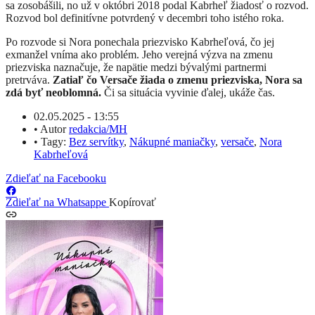
sa zosobášili, no už v októbri 2018 podal Kabrheľ žiadosť o rozvod.
Rozvod bol definitívne potvrdený v decembri toho istého roka.
Po rozvode si Nora ponechala priezvisko Kabrheľová, čo jej
exmanžel vníma ako problém. Jeho verejná výzva na zmenu
priezviska naznačuje, že napätie medzi bývalými partnermi
pretrváva.
Zatiaľ čo Versače žiada o zmenu priezviska, Nora sa
zdá byť neoblomná.
Či sa situácia vyvinie ďalej, ukáže čas.
02.05.2025 - 13:55
•
Autor
redakcia/MH
•
Tagy:
Bez servítky
,
Nákupné maniačky
,
versače
,
Nora
Kabrheľová
Zdieľať na Facebooku
Zdieľať na Whatsappe
Kopírovať