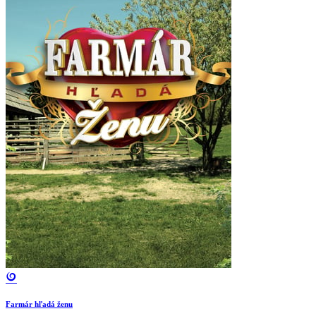
Farmár hľadá ženu