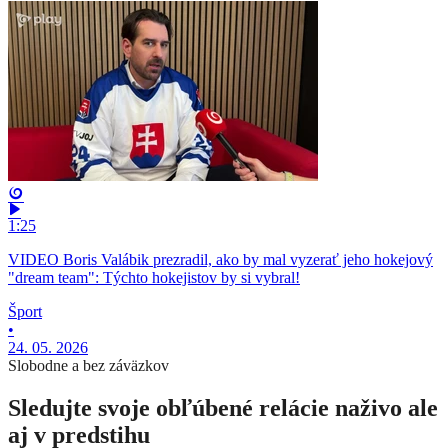
1:25
VIDEO Boris Valábik prezradil, ako by mal vyzerať jeho hokejový
"dream team": Týchto hokejistov by si vybral!
Šport
•
24. 05. 2026
Slobodne a bez záväzkov
Sledujte svoje obľúbené relácie naživo ale
aj v predstihu