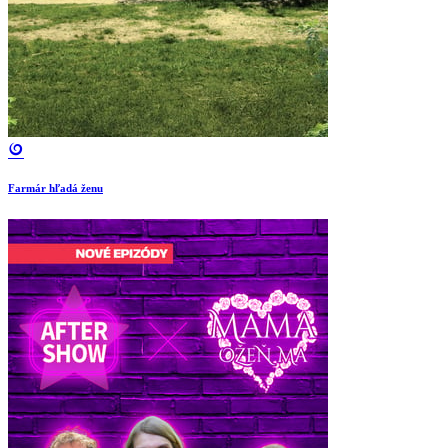
Farmár hľadá ženu