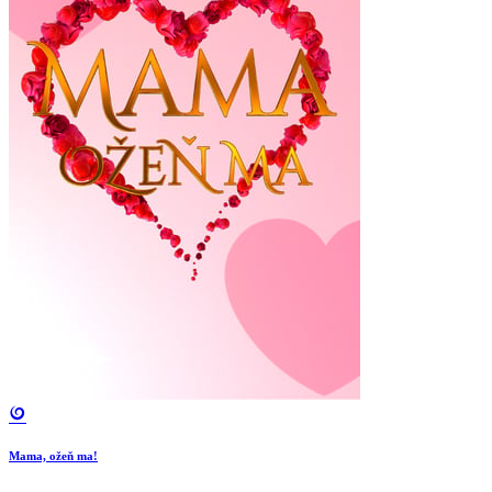
Mama, ožeň ma!