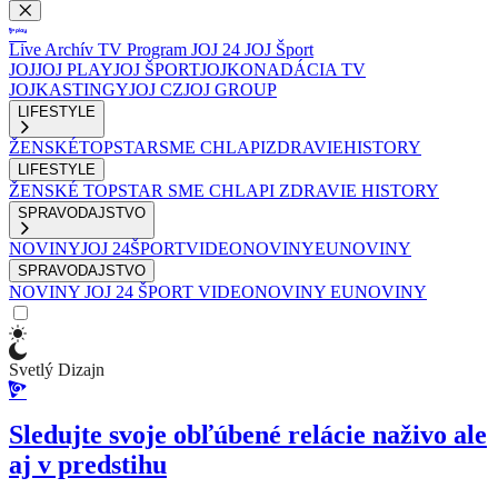
Live
Archív
TV Program
JOJ 24
JOJ Šport
JOJ
JOJ PLAY
JOJ ŠPORT
JOJKO
NADÁCIA TV
JOJ
KASTINGY
JOJ CZ
JOJ GROUP
LIFESTYLE
ŽENSKÉ
TOPSTAR
SME CHLAPI
ZDRAVIE
HISTORY
LIFESTYLE
ŽENSKÉ
TOPSTAR
SME CHLAPI
ZDRAVIE
HISTORY
SPRAVODAJSTVO
NOVINY
JOJ 24
ŠPORT
VIDEONOVINY
EUNOVINY
SPRAVODAJSTVO
NOVINY
JOJ 24
ŠPORT
VIDEONOVINY
EUNOVINY
Svetlý Dizajn
Sledujte svoje obľúbené relácie naživo ale
aj v predstihu