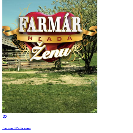
Farmár hľadá ženu