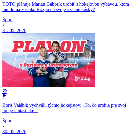
TOTO plánuje Marián Gáborík urobiť s hokejovou výbavou, ktorá
mu doma zostala: Rozpredá svoje vzácne kúsky?
Šport
•
31. 05. 2026
Boris Valábik vychválil týchto hokejistov: „To, čo urobia pre svoj
tím je fantastické!“
Šport
•
30. 05. 2026