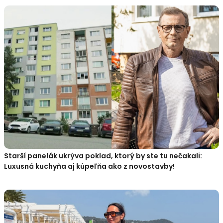
Starší panelák ukrýva poklad, ktorý by ste tu nečakali:
Luxusná kuchyňa aj kúpeľňa ako z novostavby!