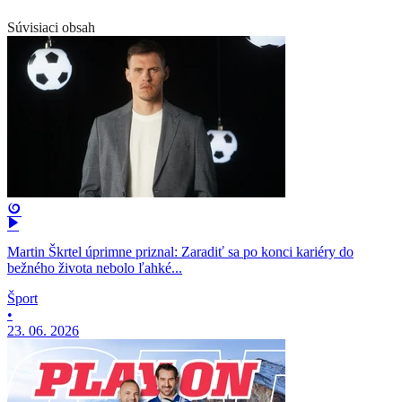
Súvisiaci obsah
Martin Škrtel úprimne priznal: Zaradiť sa po konci kariéry do
bežného života nebolo ľahké...
Šport
•
23. 06. 2026