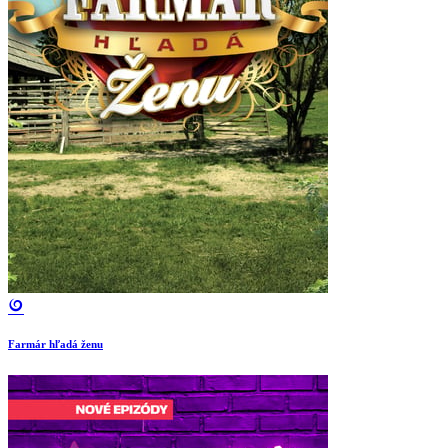
Farmár hľadá ženu