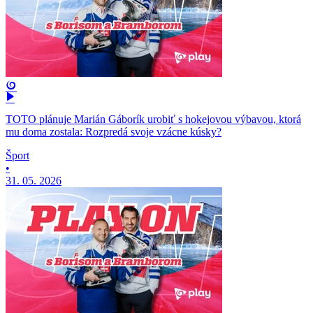
TOTO plánuje Marián Gáborík urobiť s hokejovou výbavou, ktorá
mu doma zostala: Rozpredá svoje vzácne kúsky?
Šport
•
31. 05. 2026