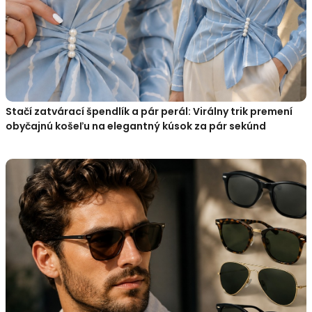
Stačí zatvárací špendlík a pár perál: Virálny trik premení
obyčajnú košeľu na elegantný kúsok za pár sekúnd