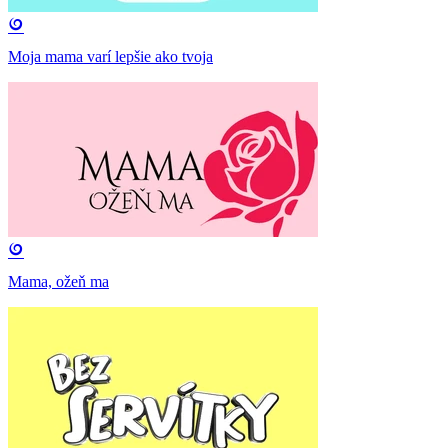
Moja mama varí lepšie ako tvoja
Mama, ožeň ma