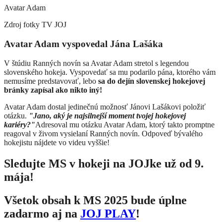
Avatar Adam
Zdroj fotky
TV JOJ
​Avatar Adam vyspovedal Jána Lašáka
V štúdiu Ranných novín sa Avatar Adam stretol s legendou
slovenského hokeja. Vyspovedať sa mu podarilo pána, ktorého vám
nemusíme predstavovať, lebo
sa do dejín slovenskej hokejovej
bránky zapísal ako nikto iný!
Avatar Adam dostal jedinečnú možnosť Jánovi Lašákovi položiť
otázku.
"Jano, aký je najsilnejší moment tvojej hokejovej
kariéry?"
Adresoval mu otázku Avatar Adam, ktorý takto promptne
reagoval v živom vysielaní Ranných novín. Odpoveď bývalého
hokejistu nájdete vo videu vyššie!
Sledujte MS v hokeji na JOJke už od 9.
mája!
Všetok obsah k MS 2025 bude úplne
zadarmo aj na
JOJ PLAY
!