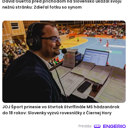
David Guetta pred príchodom na Slovensko ukázal svoju
nežnú stránku: Zdieľal fotku so synom
JOJ Šport prinesie vo štvrtok štvrťfinále MS hádzanárok
do 18 rokov: Slovenky vyzvú rovesníčky z Čiernej Hory