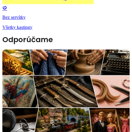
Bez servítky
Všetky kastingy
Odporúčame