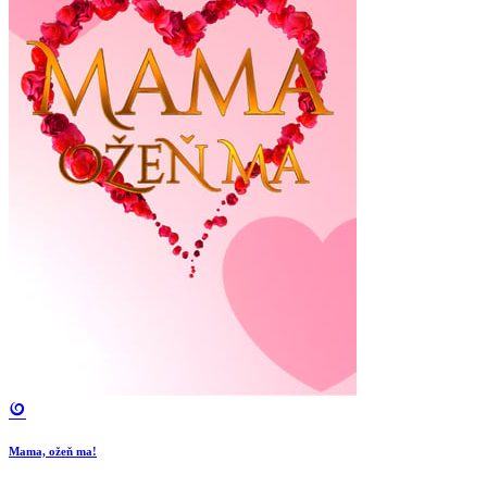
Mama, ožeň ma!