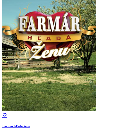
Farmár hľadá ženu