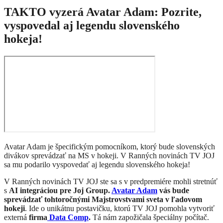
TAKTO vyzerá Avatar Adam: Pozrite,
vyspovedal aj legendu slovenského
hokeja!
Avatar Adam je špecifickým pomocníkom, ktorý bude slovenských
divákov sprevádzať na MS v hokeji. V Ranných novinách TV JOJ
sa mu podarilo vyspovedať aj legendu slovenského hokeja!
​V Ranných novinách TV JOJ ste sa s v predpremiére mohli stretnúť
s
AI integráciou pre Joj Group.
Avatar Adam
vás bude
sprevádzať tohtoročnými Majstrovstvami sveta v ľadovom
hokeji
. Ide o unikátnu postavičku, ktorú TV JOJ pomohla vytvoriť
externá
firma
Data Comp
.
Tá nám zapožičala špeciálny počítač.