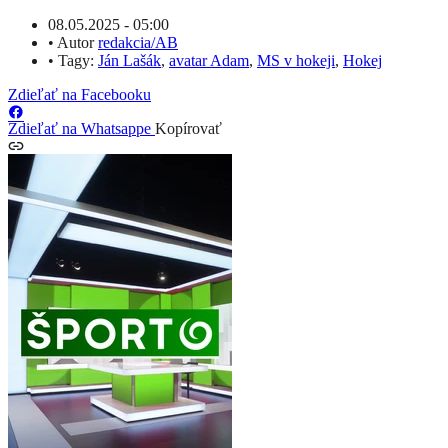
08.05.2025 - 05:00
•
Autor
redakcia/AB
•
Tagy:
Ján Lašák
,
avatar Adam
,
MS v hokeji
,
Hokej
Zdieľať na Facebooku
Zdieľať na Whatsappe
Kopírovať