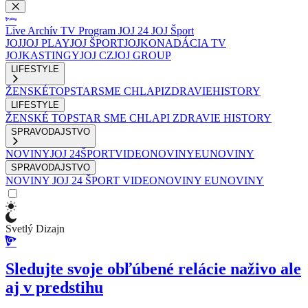
Live
Archív
TV Program
JOJ 24
JOJ Šport
JOJ
JOJ PLAY
JOJ ŠPORT
JOJKO
NADÁCIA TV
JOJ
KASTINGY
JOJ CZ
JOJ GROUP
LIFESTYLE
ŽENSKÉ
TOPSTAR
SME CHLAPI
ZDRAVIE
HISTORY
LIFESTYLE
ŽENSKÉ
TOPSTAR
SME CHLAPI
ZDRAVIE
HISTORY
SPRAVODAJSTVO
NOVINY
JOJ 24
ŠPORT
VIDEONOVINY
EUNOVINY
SPRAVODAJSTVO
NOVINY
JOJ 24
ŠPORT
VIDEONOVINY
EUNOVINY
Svetlý Dizajn
Sledujte svoje obľúbené relácie naživo ale
aj v predstihu