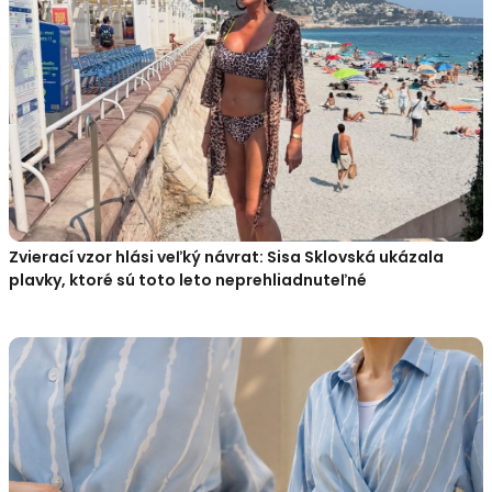
Zvierací vzor hlási veľký návrat: Sisa Sklovská ukázala
plavky, ktoré sú toto leto neprehliadnuteľné