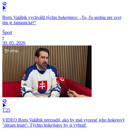
Boris Valábik vychválil týchto hokejistov: „To, čo urobia pre svoj
tím je fantastické!“
Šport
•
30. 05. 2026
1:25
VIDEO Boris Valábik prezradil, ako by mal vyzerať jeho hokejový
"dream team": Týchto hokejistov by si vybral!