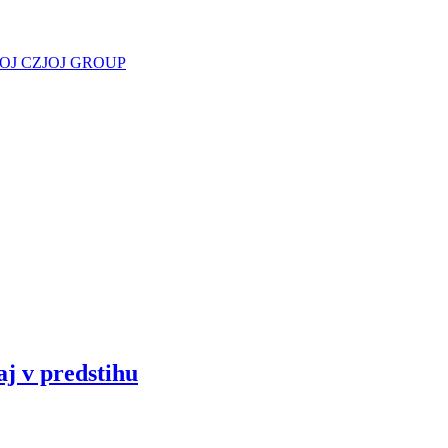
JOJ CZ
JOJ GROUP
aj v predstihu