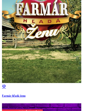
Farmár hľadá ženu