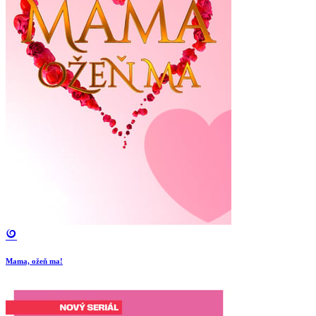
Mama, ožeň ma!