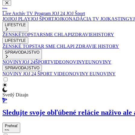
Live
Archív
TV Program
JOJ 24
JOJ Šport
JOJ
JOJ PLAY
JOJ ŠPORT
JOJKO
NADÁCIA TV JOJ
KASTINGY
LIFESTYLE
ŽENSKÉ
TOPSTAR
SME CHLAPI
ZDRAVIE
HISTORY
LIFESTYLE
ŽENSKÉ
TOPSTAR
SME CHLAPI
ZDRAVIE
HISTORY
SPRAVODAJSTVO
NOVINY
JOJ 24
ŠPORT
VIDEONOVINY
EUNOVINY
SPRAVODAJSTVO
NOVINY
JOJ 24
ŠPORT
VIDEONOVINY
EUNOVINY
Svetlý Dizajn
Sledujte svoje obľúbené relácie naživo ale 
Prehrať