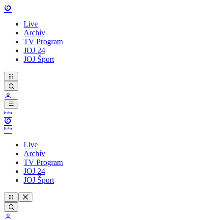
Live
Archív
TV Program
JOJ 24
JOJ Šport
Live
Archív
TV Program
JOJ 24
JOJ Šport