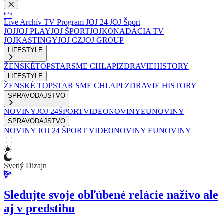
Live
Archív
TV Program
JOJ 24
JOJ Šport
JOJ
JOJ PLAY
JOJ ŠPORT
JOJKO
NADÁCIA TV
JOJ
KASTINGY
JOJ CZ
JOJ GROUP
LIFESTYLE
ŽENSKÉ
TOPSTAR
SME CHLAPI
ZDRAVIE
HISTORY
LIFESTYLE
ŽENSKÉ
TOPSTAR
SME CHLAPI
ZDRAVIE
HISTORY
SPRAVODAJSTVO
NOVINY
JOJ 24
ŠPORT
VIDEONOVINY
EUNOVINY
SPRAVODAJSTVO
NOVINY
JOJ 24
ŠPORT
VIDEONOVINY
EUNOVINY
Svetlý Dizajn
Sledujte svoje obľúbené relácie naživo ale
aj v predstihu