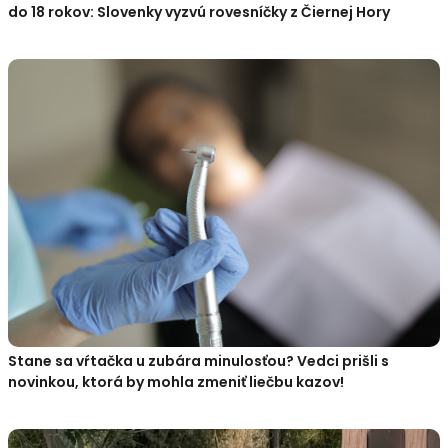
do 18 rokov: Slovenky vyzvú rovesníčky z Čiernej Hory
Stane sa vŕtačka u zubára minulosťou? Vedci prišli s
novinkou, ktorá by mohla zmeniť liečbu kazov!