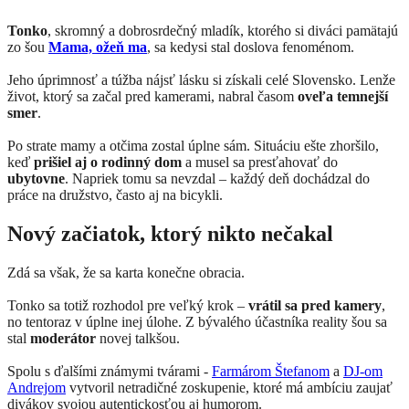
Tonko
, skromný a dobrosrdečný mladík, ktorého si diváci pamätajú
zo šou
Mama, ožeň ma
, sa kedysi stal doslova fenoménom.
Jeho úprimnosť a túžba nájsť lásku si získali celé Slovensko. Lenže
život, ktorý sa začal pred kamerami, nabral časom
oveľa temnejší
smer
.
Po strate mamy a otčima zostal úplne sám. Situáciu ešte zhoršilo,
keď
prišiel aj o rodinný dom
a musel sa presťahovať do
ubytovne
. Napriek tomu sa nevzdal – každý deň dochádzal do
práce na družstvo, často aj na bicykli.
Nový začiatok, ktorý nikto nečakal
Zdá sa však, že sa karta konečne obracia.
Tonko sa totiž rozhodol pre veľký krok –
vrátil sa pred kamery
,
no tentoraz v úplne inej úlohe. Z bývalého účastníka reality šou sa
stal
moderátor
novej talkšou.
Spolu s ďalšími známymi tvárami -
Farmárom Štefanom
a
DJ-om
Andrejom
vytvoril netradičné zoskupenie, ktoré má ambíciu zaujať
divákov svojou autentickosťou aj humorom.