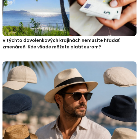
V týchto dovolenkových krajinách nemusíte hľadať
zmenáreň: Kde všade môžete platiť eurom?