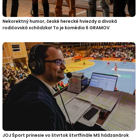
Nekorektný humor, české herecké hviezdy a divoká
rodičovská schôdzka! To je komédia 6 GRAMOV
JOJ Šport prinesie vo štvrtok štvrťfinále MS hádzanárok