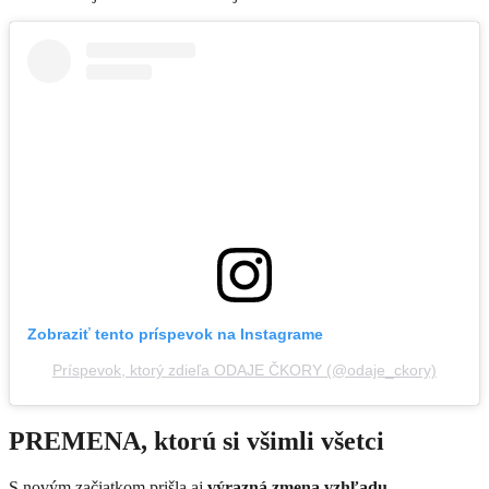
Zobraziť tento príspevok na Instagrame
Príspevok, ktorý zdieľa ODAJE ČKORY (@odaje_ckory)
PREMENA, ktorú si všimli všetci
S novým začiatkom prišla aj
výrazná zmena vzhľadu
.