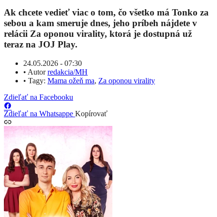
Ak chcete vedieť viac o tom, čo všetko má Tonko za
sebou a kam smeruje dnes, jeho príbeh nájdete v
relácii
Za oponou virality
, ktorá je dostupná už
teraz na
JOJ Play
.
24.05.2026 - 07:30
•
Autor
redakcia/MH
•
Tagy:
Mama ožeň ma
,
Za oponou virality
Zdieľať na Facebooku
Zdieľať na Whatsappe
Kopírovať