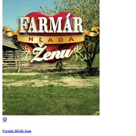
Farmár hľadá ženu