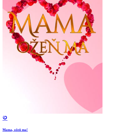
Mama, ožeň ma!