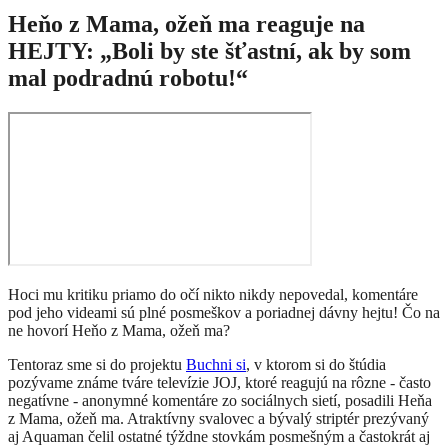
Heňo z Mama, ožeň ma reaguje na
HEJTY: „Boli by ste šťastní, ak by som
mal podradnú robotu!“
Hoci mu kritiku priamo do očí nikto nikdy nepovedal, komentáre
pod jeho videami sú plné posmeškov a poriadnej dávny hejtu! Čo na
ne hovorí Heňo z Mama, ožeň ma?
Tentoraz sme si do projektu
Buchni si
, v ktorom
si do štúdia
pozývame známe tváre televízie JOJ, ktoré reagujú na rôzne - často
negatívne - anonymné komentáre zo sociálnych sietí, posadili Heňa
z Mama, ožeň ma. Atraktívny svalovec a bývalý striptér prezývaný
aj Aquaman čelil ostatné týždne stovkám posmešným a častokrát aj