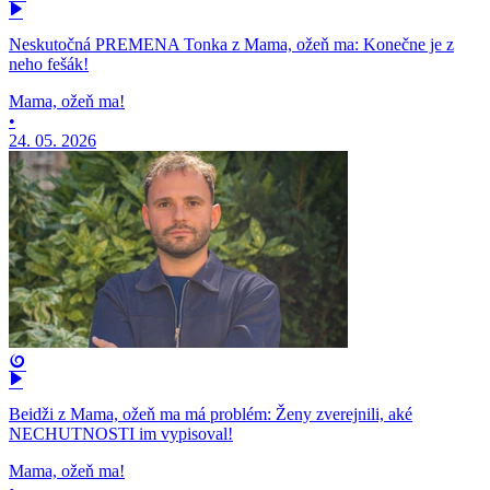
Neskutočná PREMENA Tonka z Mama, ožeň ma: Konečne je z
neho fešák!
Mama, ožeň ma!
•
24. 05. 2026
Beidži z Mama, ožeň ma má problém: Ženy zverejnili, aké
NECHUTNOSTI im vypisoval!
Mama, ožeň ma!