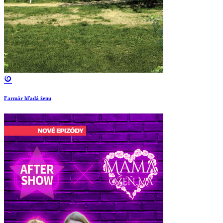
Farmár hľadá ženu