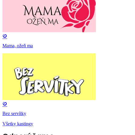
Mama, ožeň ma
Bez servítky
Všetky kastingy