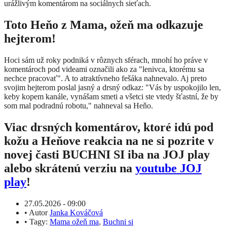
urážlivým komentárom na sociálnych sieťach.
Toto Heňo z Mama, ožeň ma odkazuje
hejterom!
Hoci sám už roky podniká v rôznych sférach, mnohí ho práve v
komentároch pod videami označili ako za "lenivca, ktorému sa
nechce pracovať". A to atraktívneho fešáka nahnevalo. Aj preto
svojim hejterom poslal jasný a drsný odkaz: "Vás by uspokojilo len,
keby kopem kanále, vynášam smeti a všetci ste vtedy šťastní, že by
som mal podradnú robotu," nahneval sa Heňo.
Viac drsných komentárov, ktoré idú pod
kožu a Heňove reakcia na ne si pozrite v
novej časti BUCHNI SI iba na JOJ play
alebo skrátenú verziu na
youtube JOJ
play
!
27.05.2026 - 09:00
•
Autor
Janka Kováčová
•
Tagy:
Mama ožeň ma
,
Buchni si