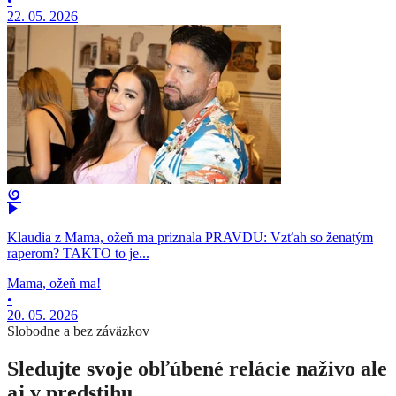
•
22. 05. 2026
Klaudia z Mama, ožeň ma priznala PRAVDU: Vzťah so ženatým
raperom? TAKTO to je...
Mama, ožeň ma!
•
20. 05. 2026
Slobodne a bez záväzkov
Sledujte svoje obľúbené relácie naživo ale
aj v predstihu