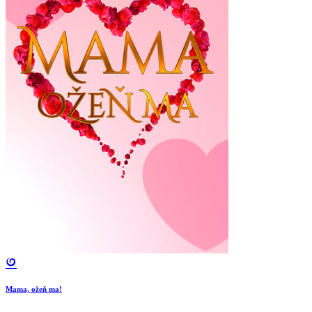
Mama, ožeň ma!