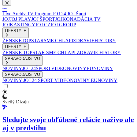
Live
Archív
TV Program
JOJ 24
JOJ Šport
JOJ
JOJ PLAY
JOJ ŠPORT
JOJKO
NADÁCIA TV
JOJ
KASTINGY
JOJ CZ
JOJ GROUP
LIFESTYLE
ŽENSKÉ
TOPSTAR
SME CHLAPI
ZDRAVIE
HISTORY
LIFESTYLE
ŽENSKÉ
TOPSTAR
SME CHLAPI
ZDRAVIE
HISTORY
SPRAVODAJSTVO
NOVINY
JOJ 24
ŠPORT
VIDEONOVINY
EUNOVINY
SPRAVODAJSTVO
NOVINY
JOJ 24
ŠPORT
VIDEONOVINY
EUNOVINY
Svetlý Dizajn
Sledujte svoje obľúbené relácie naživo ale
aj v predstihu