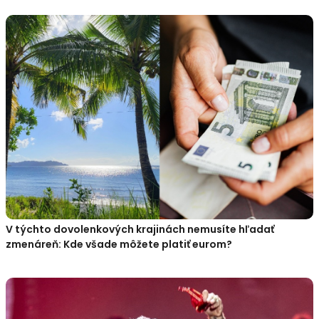
V týchto dovolenkových krajinách nemusíte hľadať
zmenáreň: Kde všade môžete platiť eurom?