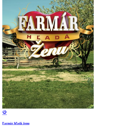
Farmár hľadá ženu