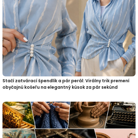
Stačí zatvárací špendlík a pár perál: Virálny trik premení
obyčajnú košeľu na elegantný kúsok za pár sekúnd