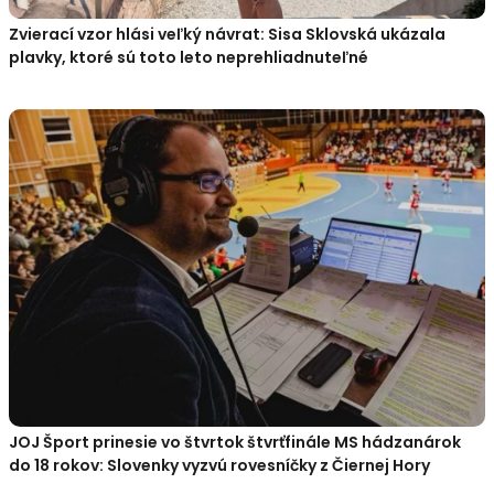
Zvierací vzor hlási veľký návrat: Sisa Sklovská ukázala
plavky, ktoré sú toto leto neprehliadnuteľné
JOJ Šport prinesie vo štvrtok štvrťfinále MS hádzanárok
do 18 rokov: Slovenky vyzvú rovesníčky z Čiernej Hory