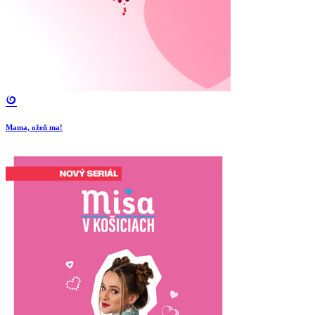
Mama, ožeň ma!