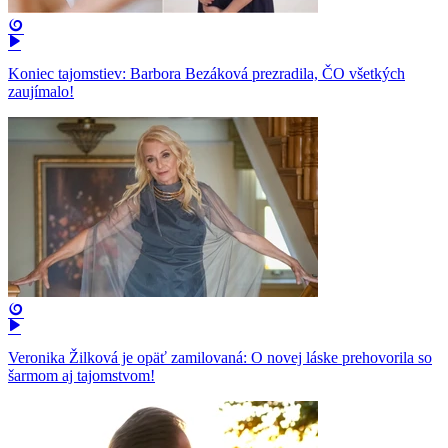
Koniec tajomstiev: Barbora Bezáková prezradila, ČO všetkých
zaujímalo!
Veronika Žilková je opäť zamilovaná: O novej láske prehovorila so
šarmom aj tajomstvom!