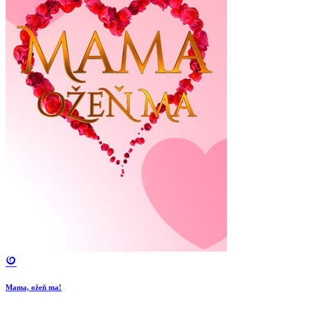
Mama, ožeň ma!