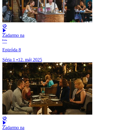
Zadarmo na
Epizóda 8
Séria 1
•
12. máj 2025
Zadarmo na