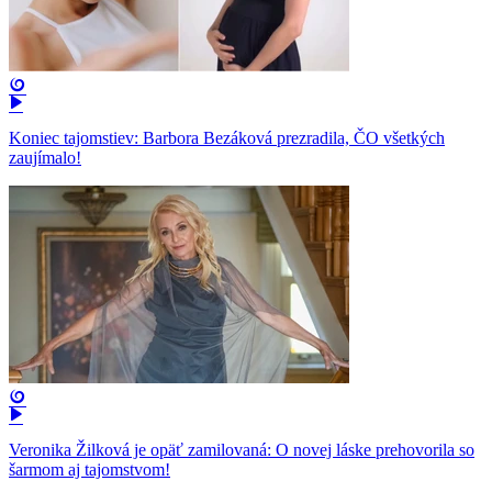
Koniec tajomstiev: Barbora Bezáková prezradila, ČO všetkých
zaujímalo!
Veronika Žilková je opäť zamilovaná: O novej láske prehovorila so
šarmom aj tajomstvom!