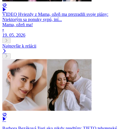
VIDEO Hviezdy z Mama, ožeň ma prezradili svoje plány:
Niektorým sa ponuky sypú, iní...
Mama, ožeň ma!
•
19. 05. 2026
Najnovšie k relácii
Barbora Bezáková žiari ako nikdy predtým: TIETO tehotenské