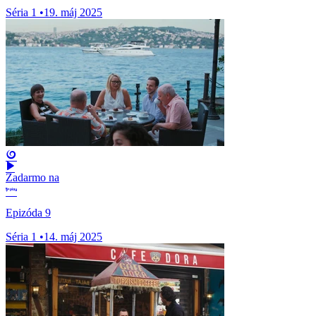
Séria 1
•
19. máj 2025
Zadarmo na
Epizóda 9
Séria 1
•
14. máj 2025