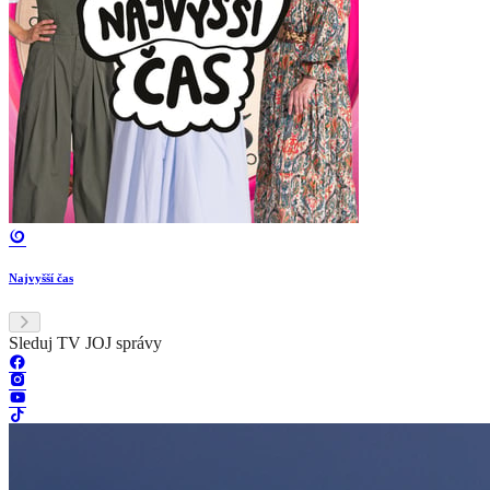
Najvyšší čas
Sleduj TV JOJ správy