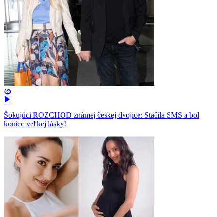
Šokujúci ROZCHOD známej českej dvojice: Stačila SMS a bol
koniec veľkej lásky!