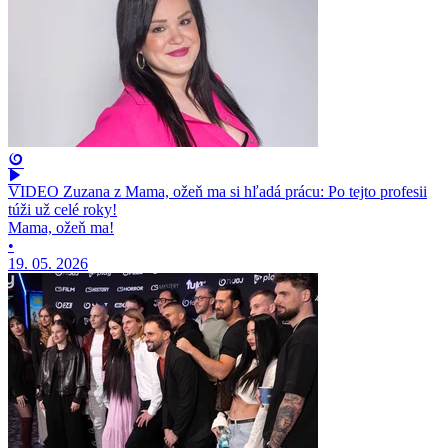
VIDEO Zuzana z Mama, ožeň ma si hľadá prácu: Po tejto profesii
túži už celé roky!
Mama, ožeň ma!
•
19. 05. 2026