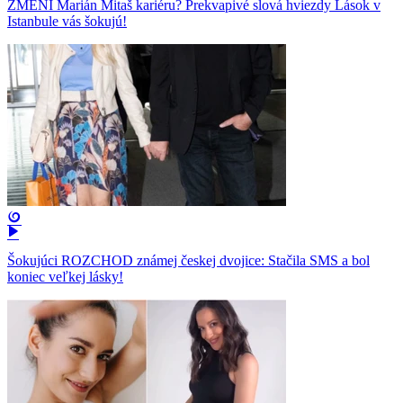
ZMENÍ Marián Mitaš kariéru? Prekvapivé slová hviezdy Lások v
Istanbule vás šokujú!
Šokujúci ROZCHOD známej českej dvojice: Stačila SMS a bol
koniec veľkej lásky!