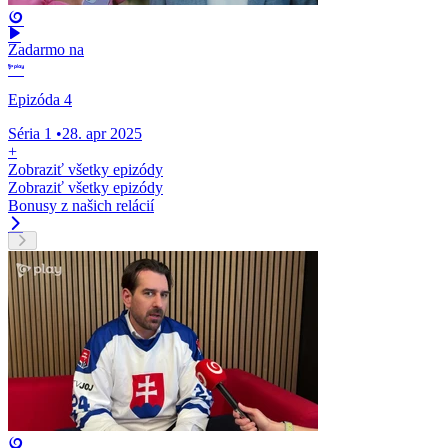
Zadarmo na
Epizóda 4
Séria 1
•
28. apr 2025
+
Zobraziť všetky epizódy
Zobraziť všetky epizódy
Bonusy z našich relácií