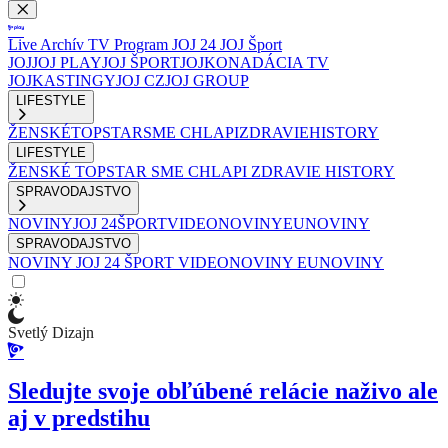
Live
Archív
TV Program
JOJ 24
JOJ Šport
JOJ
JOJ PLAY
JOJ ŠPORT
JOJKO
NADÁCIA TV
JOJ
KASTINGY
JOJ CZ
JOJ GROUP
LIFESTYLE
ŽENSKÉ
TOPSTAR
SME CHLAPI
ZDRAVIE
HISTORY
LIFESTYLE
ŽENSKÉ
TOPSTAR
SME CHLAPI
ZDRAVIE
HISTORY
SPRAVODAJSTVO
NOVINY
JOJ 24
ŠPORT
VIDEONOVINY
EUNOVINY
SPRAVODAJSTVO
NOVINY
JOJ 24
ŠPORT
VIDEONOVINY
EUNOVINY
Svetlý Dizajn
Sledujte svoje obľúbené relácie naživo ale
aj v predstihu