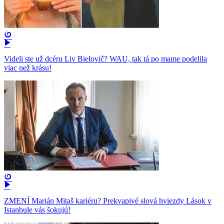
Videli ste už dcéru Liv Bielovič? WAU, tak tá po mame podelila
viac než krásu!
ZMENÍ Marián Mitaš kariéru? Prekvapivé slová hviezdy Lások v
Istanbule vás šokujú!