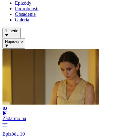
Epizódy
Podrobnosti
Obsadenie
Galéria
1. séria
Najnovšie
Zadarmo na
Epizóda 10