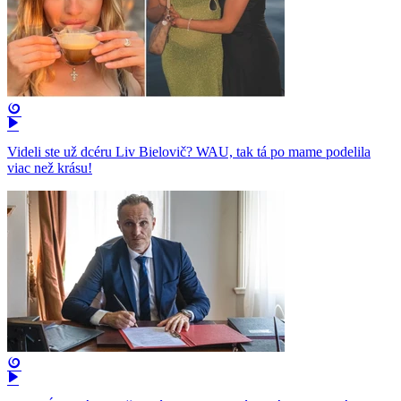
Videli ste už dcéru Liv Bielovič? WAU, tak tá po mame podelila
viac než krásu!