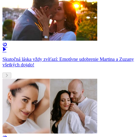
Skutočná láska vždy zvíťazí: Emotívne udobrenie Martina a Zuzany
všetkých dojalo!