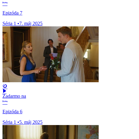
Epizóda 7
Séria 1
•
7. máj 2025
Zadarmo na
Epizóda 6
Séria 1
•
5. máj 2025