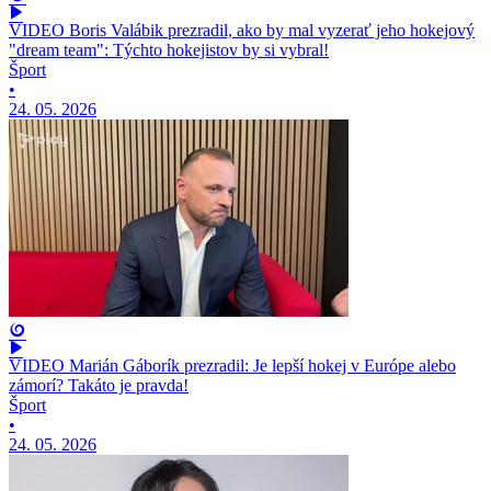
VIDEO Boris Valábik prezradil, ako by mal vyzerať jeho hokejový
"dream team": Týchto hokejistov by si vybral!
Šport
•
24. 05. 2026
VIDEO Marián Gáborík prezradil: Je lepší hokej v Európe alebo
zámorí? Takáto je pravda!
Šport
•
24. 05. 2026