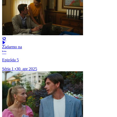
Zadarmo na
Epizóda 5
Séria 1
•
30. apr 2025