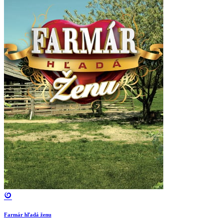
Farmár hľadá ženu