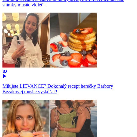
snímky musíte vidieť!
Milujete LIEVANCE? Dokonalý recept herečky Barbory
Bezákovej musíte vyskúšať!