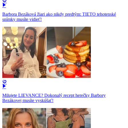
Barbora Bezáková žiari ako nikdy predtým: TIETO tehotenské
snímky musíte vidieť!
Milujete LIEVANCE? Dokonalý recept herečky Barbory
Bezákovej musíte vyskúšať!