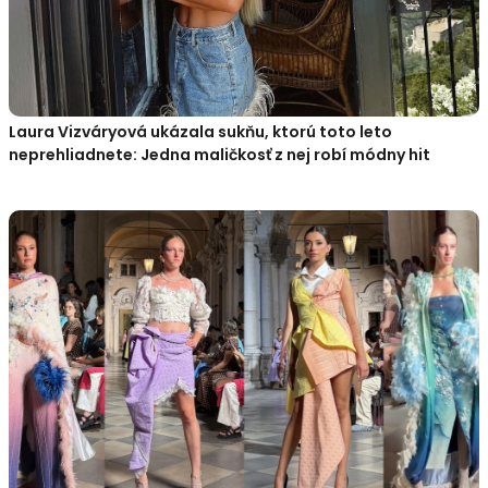
Laura Vizváryová ukázala sukňu, ktorú toto leto
neprehliadnete: Jedna maličkosť z nej robí módny hit