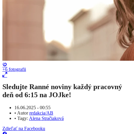
+6
fotografii
Sledujte Ranné noviny každý pracovný
deň od 6:15 na JOJke!
16.06.2025 - 00:55
•
Autor
redakcia/AB
•
Tagy:
Alena Stračiaková
Zdieľať na Facebooku