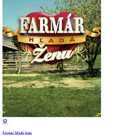
Farmár hľadá ženu