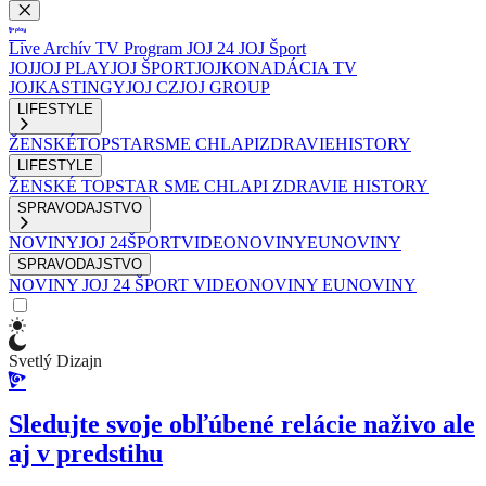
Live
Archív
TV Program
JOJ 24
JOJ Šport
JOJ
JOJ PLAY
JOJ ŠPORT
JOJKO
NADÁCIA TV
JOJ
KASTINGY
JOJ CZ
JOJ GROUP
LIFESTYLE
ŽENSKÉ
TOPSTAR
SME CHLAPI
ZDRAVIE
HISTORY
LIFESTYLE
ŽENSKÉ
TOPSTAR
SME CHLAPI
ZDRAVIE
HISTORY
SPRAVODAJSTVO
NOVINY
JOJ 24
ŠPORT
VIDEONOVINY
EUNOVINY
SPRAVODAJSTVO
NOVINY
JOJ 24
ŠPORT
VIDEONOVINY
EUNOVINY
Svetlý Dizajn
Sledujte svoje obľúbené relácie naživo ale
aj v predstihu