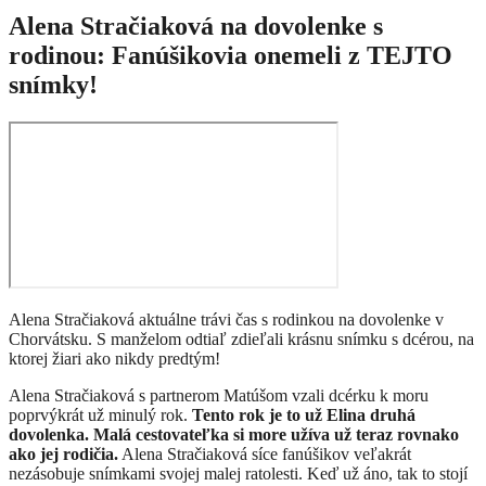
Alena Stračiaková na dovolenke s
rodinou: Fanúšikovia onemeli z TEJTO
snímky!
Alena Stračiaková aktuálne trávi čas s rodinkou na dovolenke v
Chorvátsku. S manželom odtiaľ zdieľali krásnu snímku s dcérou, na
ktorej žiari ako nikdy predtým!
​Alena Stračiaková s partnerom Matúšom vzali dcérku k moru
poprvýkrát už minulý rok.
Tento rok je to už Elina druhá
dovolenka. Malá cestovateľka si more užíva už teraz rovnako
ako jej rodičia.
Alena Stračiaková síce fanúšikov veľakrát
nezásobuje snímkami svojej malej ratolesti. Keď už áno, tak to stojí