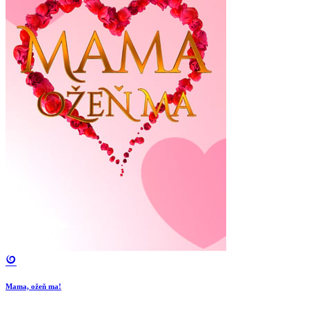
Mama, ožeň ma!