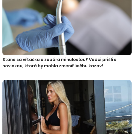
Stane sa vŕtačka u zubára minulosťou? Vedci prišli s
novinkou, ktorá by mohla zmeniť liečbu kazov!