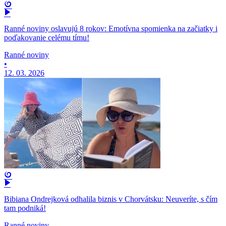
Ranné noviny oslavujú 8 rokov: Emotívna spomienka na začiatky i
poďakovanie celému tímu!
Ranné noviny
•
12. 03. 2026
Bibiana Ondrejková odhalila biznis v Chorvátsku: Neuveríte, s čím
tam podniká!
Ranné noviny