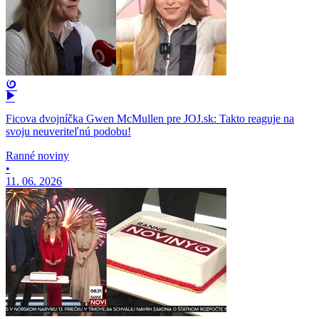
Ficova dvojníčka Gwen McMullen pre JOJ.sk: Takto reaguje na
svoju neuveriteľnú podobu!
Ranné noviny
•
11. 06. 2026