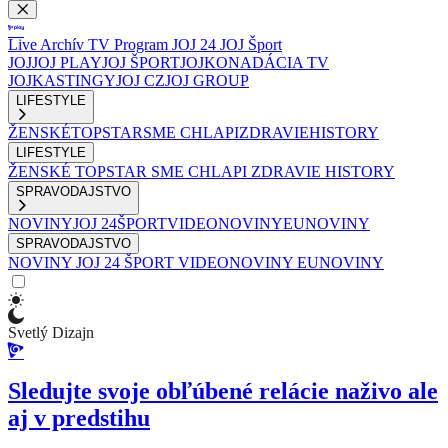
Live
Archív
TV Program
JOJ 24
JOJ Šport
JOJ
JOJ PLAY
JOJ ŠPORT
JOJKO
NADÁCIA TV
JOJ
KASTINGY
JOJ CZ
JOJ GROUP
LIFESTYLE
ŽENSKÉ
TOPSTAR
SME CHLAPI
ZDRAVIE
HISTORY
LIFESTYLE
ŽENSKÉ
TOPSTAR
SME CHLAPI
ZDRAVIE
HISTORY
SPRAVODAJSTVO
NOVINY
JOJ 24
ŠPORT
VIDEONOVINY
EUNOVINY
SPRAVODAJSTVO
NOVINY
JOJ 24
ŠPORT
VIDEONOVINY
EUNOVINY
Svetlý Dizajn
Sledujte svoje obľúbené relácie naživo ale
aj v predstihu