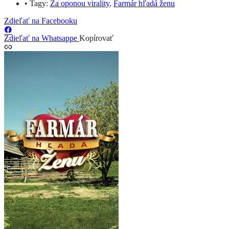
•
Tagy:
Za oponou virality
,
Farmár hľadá ženu
Zdieľať na Facebooku
Zdieľať na Whatsappe
Kopírovať