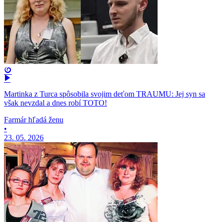
Martinka z Turca spôsobila svojim deťom TRAUMU: Jej syn sa
však nevzdal a dnes robí TOTO!
Farmár hľadá ženu
•
23. 05. 2026