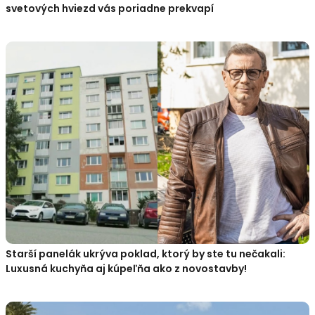
svetových hviezd vás poriadne prekvapí
Starší panelák ukrýva poklad, ktorý by ste tu nečakali:
Luxusná kuchyňa aj kúpeľňa ako z novostavby!