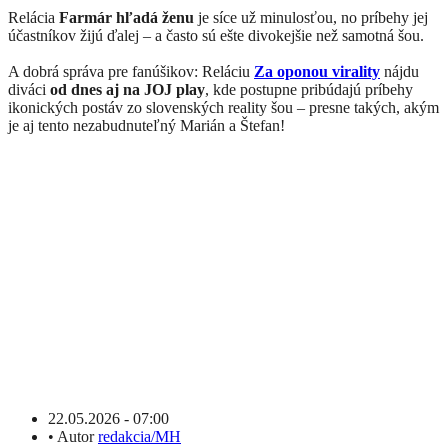
Relácia
Farmár hľadá ženu
je síce už minulosťou, no príbehy jej
účastníkov žijú ďalej – a často sú ešte divokejšie než samotná šou.
A dobrá správa pre fanúšikov: Reláciu
Za oponou virality
nájdu
diváci
od dnes aj na JOJ play
, kde postupne pribúdajú príbehy
ikonických postáv zo slovenských reality šou – presne takých, akým
je aj tento nezabudnuteľný Marián a Štefan!
22.05.2026 - 07:00
•
Autor
redakcia/MH