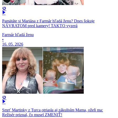
Pamätáte si Mariána z Farmár hľadá ženu? Dnes šokuje
NÁVRATOM pred kamery! TAKTO vyzerá
Farmár hľadá ženu
•
16. 05. 2026
Smrť Martinky z Turca otriasla aj zákulisím Mama, ožeň ma:
Režisér priznal, čo musel ZMENIŤ!