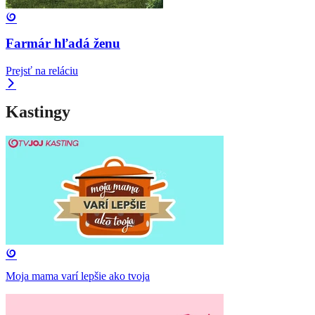
Farmár hľadá ženu
Prejsť na reláciu
Kastingy
Moja mama varí lepšie ako tvoja