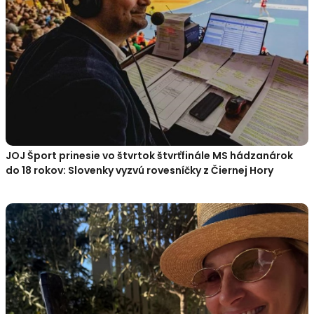
JOJ Šport prinesie vo štvrtok štvrťfinále MS hádzanárok
do 18 rokov: Slovenky vyzvú rovesníčky z Čiernej Hory