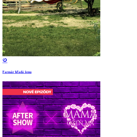
Farmár hľadá ženu