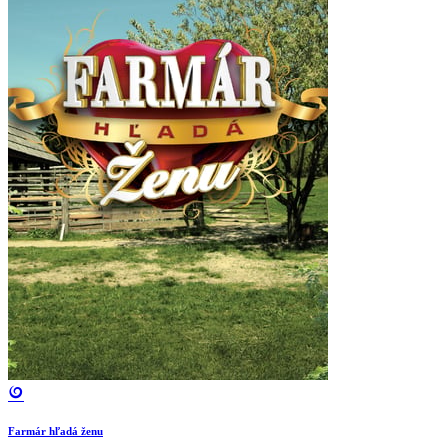
Farmár hľadá ženu