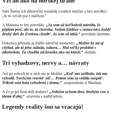
Vzťah ako na horskej dráhe
Sám Štefan ich dlhoročný románik vystihol stručne a bez servítky:
„Je to vzťah psa s mačkou.“
A Mariana to len potvrdila.
„Ja som už koľkokrát mienila, že
pôjdem preč, ale to, tá choroba. Sedem týždňov v nemocnici, každý
druhý deň do Zvolena chodiť. Ja som už taká,“
povedala úprimne.
Dokonca priznala aj ďalšie náročné momenty:
„Možno by mi aj
chýbal, ale tá jeho nálada, nátura… Mal veľký problém s
alkoholom. Tu chodila záchranka ako na klavír,“
dodala.
Tri vyhadzovy, nervy a… návraty
Ani po rokoch to u nich nie je ideálne.
„Keď mu zašibalo, tak ma
vyhodil. Nechcem vravieť nič… Potom som sa vrátila naspäť.
Trikrát som bola vyhodená z domu,“
zaspomínala si Mariana.
A čo ju pri ňom drží dodnes?
„Jedným uchom dnu, druhým von a
ideme ďalej,“
uzavrela s nadhľadom.
Legendy reality šou sa vracajú!