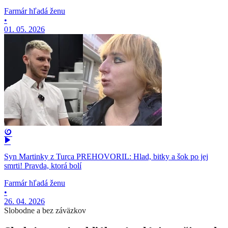
Farmár hľadá ženu
•
01. 05. 2026
Syn Martinky z Turca PREHOVORIL: Hlad, bitky a šok po jej
smrti! Pravda, ktorá bolí
Farmár hľadá ženu
•
26. 04. 2026
Slobodne a bez záväzkov