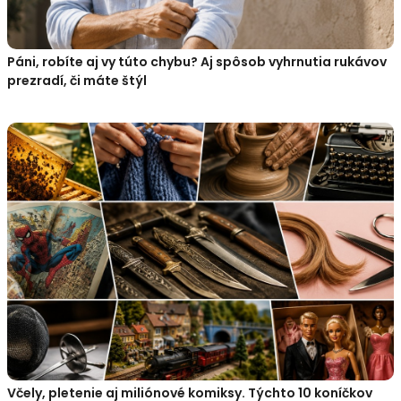
Páni, robíte aj vy túto chybu? Aj spôsob vyhrnutia rukávov
prezradí, či máte štýl
Včely, pletenie aj miliónové komiksy. Týchto 10 koníčkov