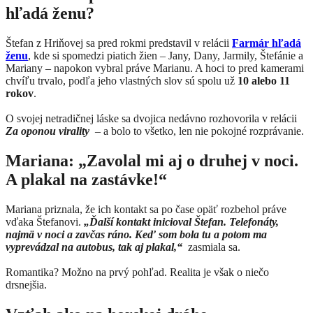
hľadá ženu?
Štefan z Hriňovej sa pred rokmi predstavil v relácii
Farmár hľadá
ženu
, kde si spomedzi piatich žien – Jany, Dany, Jarmily, Štefánie a
Mariany – napokon vybral práve Marianu. A hoci to pred kamerami
chvíľu trvalo, podľa jeho vlastných slov sú spolu už
10 alebo 11
rokov
.
O svojej netradičnej láske sa dvojica nedávno rozhovorila v relácii
Za oponou virality
– a bolo to všetko, len nie pokojné rozprávanie.
Mariana: „Zavolal mi aj o druhej v noci.
A plakal na zastávke!“
Mariana priznala, že ich kontakt sa po čase opäť rozbehol práve
vďaka Štefanovi.
„Ďalší kontakt inicioval Štefan. Telefonáty,
najmä v noci a zavčas ráno. Keď som bola tu a potom ma
vyprevádzal na autobus, tak aj plakal,“
zasmiala sa.
Romantika? Možno na prvý pohľad. Realita je však o niečo
drsnejšia.