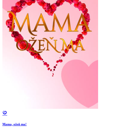
Mama, ožeň ma!