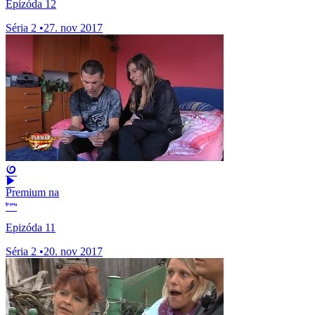
Epizóda 12
Séria 2
•
27. nov 2017
Premium na
Epizóda 11
Séria 2
•
20. nov 2017