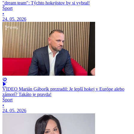
"dream team": Týchto hokejistov by si vybral!
Šport
•
24. 05. 2026
VIDEO Marián Gáborík prezradil: Je lepší hokej v Európe alebo
zámorí? Takáto je pravda!
Šport
•
24. 05. 2026