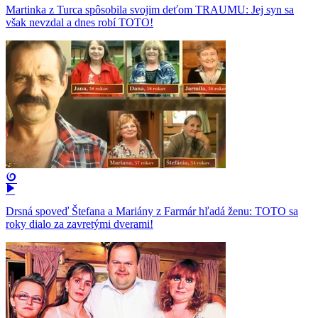
Martinka z Turca spôsobila svojim deťom TRAUMU: Jej syn sa
však nevzdal a dnes robí TOTO!
Drsná spoveď Štefana a Mariány z Farmár hľadá ženu: TOTO sa
roky dialo za zavretými dverami!