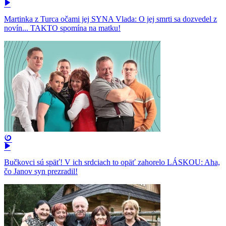
Martinka z Turca očami jej SYNA Vlada: O jej smrti sa dozvedel z
novín... TAKTO spomína na matku!
Bučkovci sú späť! V ich srdciach to opäť zahorelo LÁSKOU: Aha,
čo Janov syn prezradil!