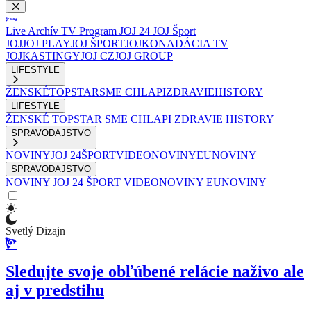
Live
Archív
TV Program
JOJ 24
JOJ Šport
JOJ
JOJ PLAY
JOJ ŠPORT
JOJKO
NADÁCIA TV
JOJ
KASTINGY
JOJ CZ
JOJ GROUP
LIFESTYLE
ŽENSKÉ
TOPSTAR
SME CHLAPI
ZDRAVIE
HISTORY
LIFESTYLE
ŽENSKÉ
TOPSTAR
SME CHLAPI
ZDRAVIE
HISTORY
SPRAVODAJSTVO
NOVINY
JOJ 24
ŠPORT
VIDEONOVINY
EUNOVINY
SPRAVODAJSTVO
NOVINY
JOJ 24
ŠPORT
VIDEONOVINY
EUNOVINY
Svetlý Dizajn
Sledujte svoje obľúbené relácie naživo ale
aj v predstihu