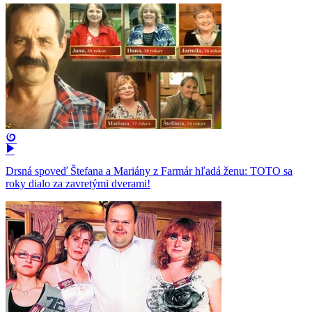
Drsná spoveď Štefana a Mariány z Farmár hľadá ženu: TOTO sa
roky dialo za zavretými dverami!