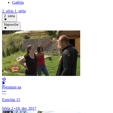
Galéria
2. séria
1. séria
2. séria
Najnovšie
Premium na
Epizóda 15
Séria 2
•
18. dec 2017