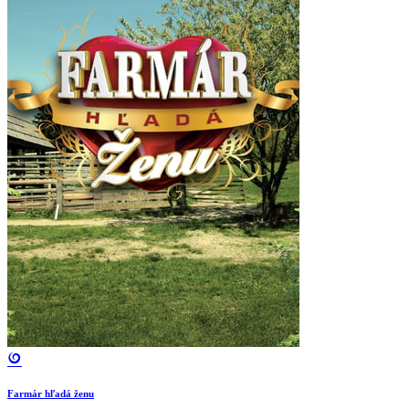
Farmár hľadá ženu