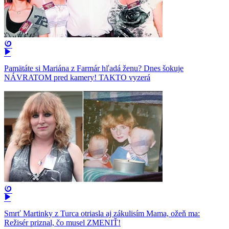
Pamätáte si Mariána z Farmár hľadá ženu? Dnes šokuje
NÁVRATOM pred kamery! TAKTO vyzerá
Smrť Martinky z Turca otriasla aj zákulisím Mama, ožeň ma:
Režisér priznal, čo musel ZMENIŤ!