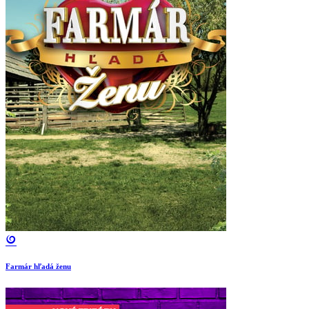
Farmár hľadá ženu