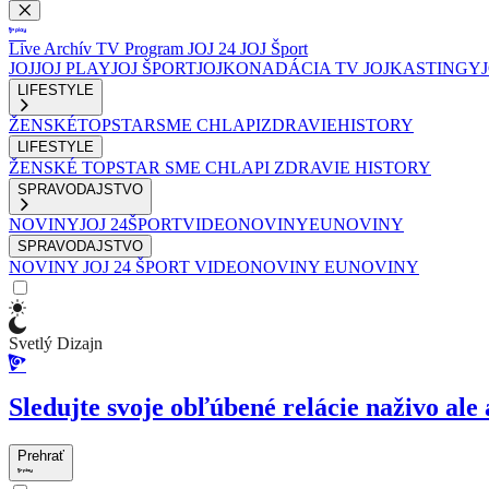
Live
Archív
TV Program
JOJ 24
JOJ Šport
JOJ
JOJ PLAY
JOJ ŠPORT
JOJKO
NADÁCIA TV JOJ
KASTINGY
LIFESTYLE
ŽENSKÉ
TOPSTAR
SME CHLAPI
ZDRAVIE
HISTORY
LIFESTYLE
ŽENSKÉ
TOPSTAR
SME CHLAPI
ZDRAVIE
HISTORY
SPRAVODAJSTVO
NOVINY
JOJ 24
ŠPORT
VIDEONOVINY
EUNOVINY
SPRAVODAJSTVO
NOVINY
JOJ 24
ŠPORT
VIDEONOVINY
EUNOVINY
Svetlý Dizajn
Sledujte svoje obľúbené relácie naživo ale 
Prehrať