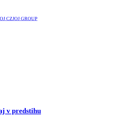
JOJ CZ
JOJ GROUP
aj v predstihu