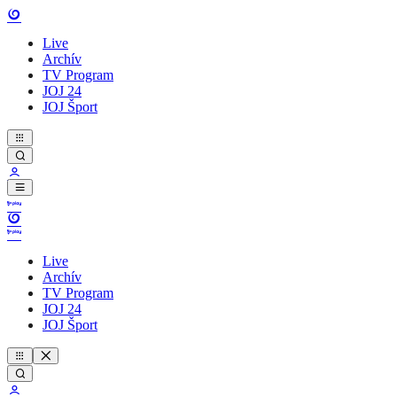
Live
Archív
TV Program
JOJ 24
JOJ Šport
Live
Archív
TV Program
JOJ 24
JOJ Šport