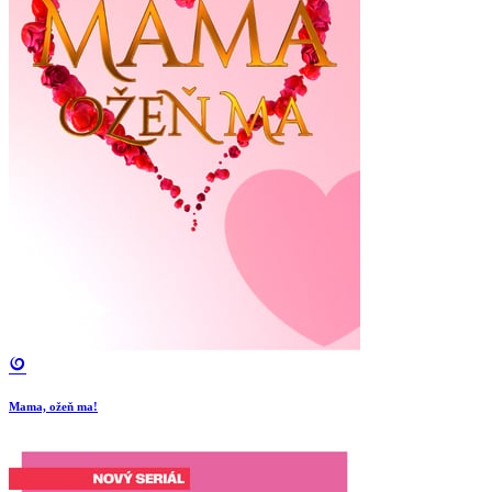
Mama, ožeň ma!