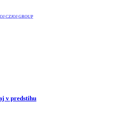
JOJ CZ
JOJ GROUP
aj v predstihu