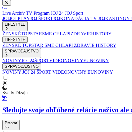
Live
Archív
TV Program
JOJ 24
JOJ Šport
JOJ
JOJ PLAY
JOJ ŠPORT
JOJKO
NADÁCIA TV JOJ
KASTINGY
LIFESTYLE
ŽENSKÉ
TOPSTAR
SME CHLAPI
ZDRAVIE
HISTORY
LIFESTYLE
ŽENSKÉ
TOPSTAR
SME CHLAPI
ZDRAVIE
HISTORY
SPRAVODAJSTVO
NOVINY
JOJ 24
ŠPORT
VIDEONOVINY
EUNOVINY
SPRAVODAJSTVO
NOVINY
JOJ 24
ŠPORT
VIDEONOVINY
EUNOVINY
Svetlý Dizajn
Sledujte svoje obľúbené relácie naživo ale 
Prehrať