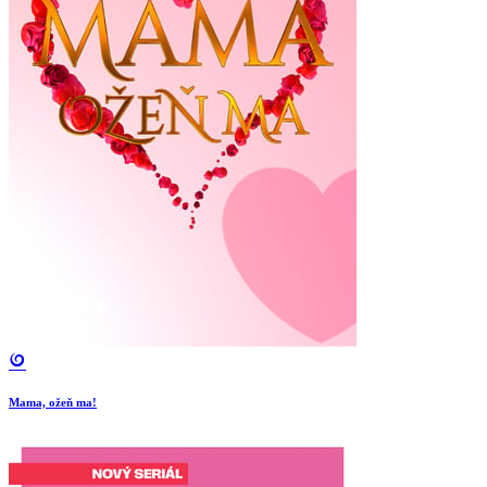
Mama, ožeň ma!