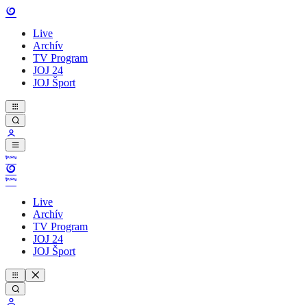
Live
Archív
TV Program
JOJ 24
JOJ Šport
Live
Archív
TV Program
JOJ 24
JOJ Šport