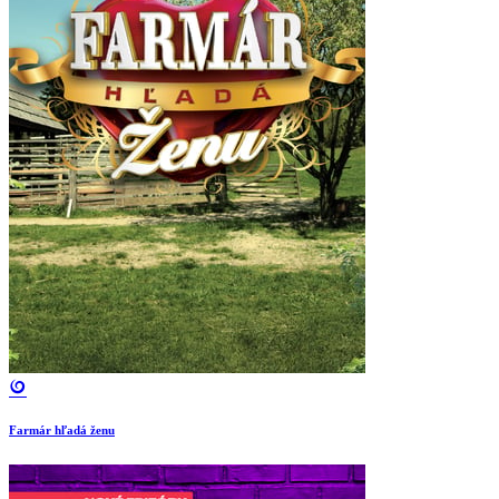
Farmár hľadá ženu