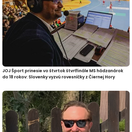
JOJ Šport prinesie vo štvrtok štvrťfinále MS hádzanárok
do 18 rokov: Slovenky vyzvú rovesníčky z Čiernej Hory