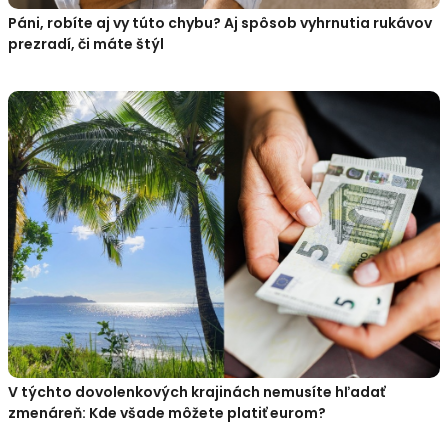
Páni, robíte aj vy túto chybu? Aj spôsob vyhrnutia rukávov
prezradí, či máte štýl
V týchto dovolenkových krajinách nemusíte hľadať
zmenáreň: Kde všade môžete platiť eurom?