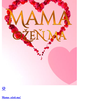
Mama, ožeň ma!