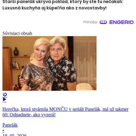
Starší panelák ukrýva poklad, ktorý by ste tu nečakali:
Luxusná kuchyňa aj kúpeľňa ako z novostavby!
Súvisiaci obsah
Herečka, ktorá stvárnila MONČU v seriáli Panelák, má už takmer
60: Odpadnete, ako vyzerá!
Panelák
•
18. 05. 2026