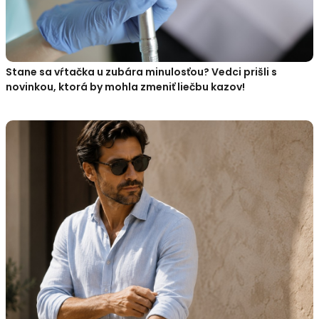
Stane sa vŕtačka u zubára minulosťou? Vedci prišli s
novinkou, ktorá by mohla zmeniť liečbu kazov!