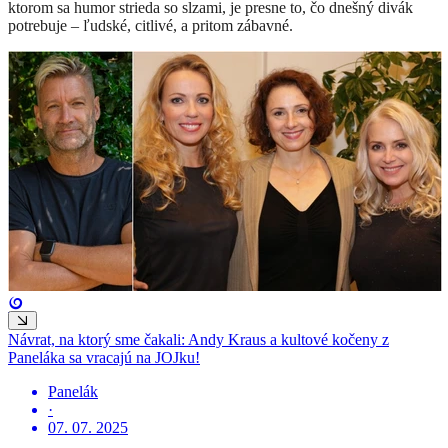
ktorom sa humor strieda so slzami, je presne to, čo dnešný divák
potrebuje – ľudské, citlivé, a pritom zábavné.
Návrat, na ktorý sme čakali: Andy Kraus a kultové kočeny z
Paneláka sa vracajú na JOJku!
Panelák
·
07. 07. 2025