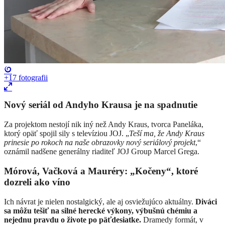
+17
fotografii
Nový seriál od Andyho Krausa je na spadnutie
Za projektom nestojí nik iný než Andy Kraus, tvorca Paneláka,
ktorý opäť spojil sily s televíziou JOJ. „
Teší ma, že Andy Kraus
prinesie po rokoch na naše obrazovky nový seriálový projekt
,“
oznámil nadšene generálny riaditeľ JOJ Group Marcel Grega.
Mórová, Vačková a Mauréry: „Kočeny“, ktoré
dozreli ako víno
Ich návrat je nielen nostalgický, ale aj osviežujúco aktuálny.
Diváci
sa môžu tešiť na silné herecké výkony, výbušnú chémiu a
nejednu pravdu o živote po päťdesiatke.
Dramedy formát, v