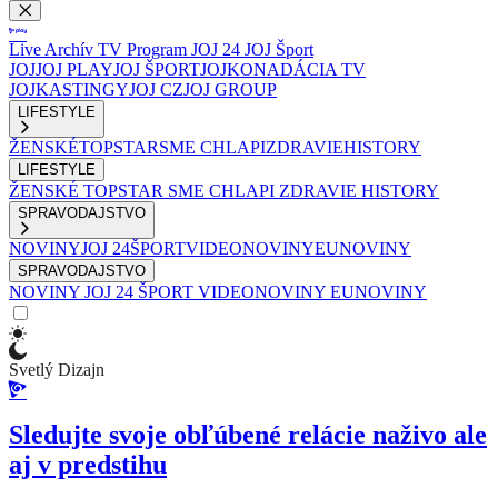
Live
Archív
TV Program
JOJ 24
JOJ Šport
JOJ
JOJ PLAY
JOJ ŠPORT
JOJKO
NADÁCIA TV
JOJ
KASTINGY
JOJ CZ
JOJ GROUP
LIFESTYLE
ŽENSKÉ
TOPSTAR
SME CHLAPI
ZDRAVIE
HISTORY
LIFESTYLE
ŽENSKÉ
TOPSTAR
SME CHLAPI
ZDRAVIE
HISTORY
SPRAVODAJSTVO
NOVINY
JOJ 24
ŠPORT
VIDEONOVINY
EUNOVINY
SPRAVODAJSTVO
NOVINY
JOJ 24
ŠPORT
VIDEONOVINY
EUNOVINY
Svetlý Dizajn
Sledujte svoje obľúbené relácie naživo ale
aj v predstihu