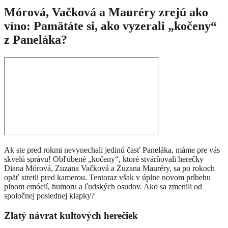
Mórová, Vačková a Mauréry zrejú ako
víno: Pamätáte si, ako vyzerali „kočeny“
z Paneláka?
Ak ste pred rokmi nevynechali jedinú časť Paneláka, máme pre vás
skvelú správu! Obľúbené „kočeny“, ktoré stvárňovali herečky
Diana Mórová, Zuzana Vačková a Zuzana Mauréry, sa po rokoch
opäť stretli pred kamerou. Tentoraz však v úplne novom príbehu
plnom emócií, humoru a ľudských osudov. Ako sa zmenili od
spoločnej poslednej klapky?
Zlatý návrat kultových herečiek