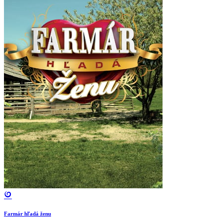
Farmár hľadá ženu