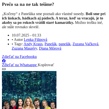
Prečo sa na ne tak tešíme?
„Kočeny“ z Paneláka sme poznali ako vlastné susedy.
Boli sme pri
ich láskach, hádkach aj pádoch. A teraz, keď sa vracajú, je to
akoby sa po rokoch vrátili staré kamarátky.
Možno trošku iné,
ale stále rovnako skvelé.
10.07.2025 - 01:33
•
Autor
Lenka Filipová
•
Tagy:
Andy Kraus
,
Panelák
,
panelák
,
Zuzana Vačková
,
Zuzana Mauréry
,
Diana Mórová
Zdieľať na Facebooku
Zdieľať na Whatsappe
Kopírovať