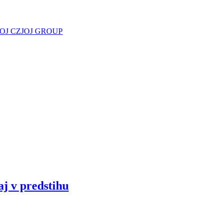
JOJ CZ
JOJ GROUP
aj v predstihu