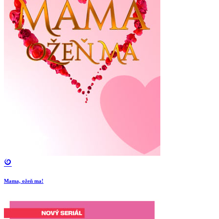
Mama, ožeň ma!