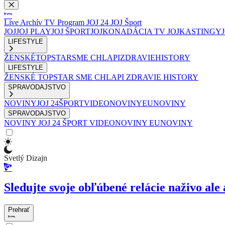
Live
Archív
TV Program
JOJ 24
JOJ Šport
JOJ
JOJ PLAY
JOJ ŠPORT
JOJKO
NADÁCIA TV JOJ
KASTINGY
LIFESTYLE
ŽENSKÉ
TOPSTAR
SME CHLAPI
ZDRAVIE
HISTORY
LIFESTYLE
ŽENSKÉ
TOPSTAR
SME CHLAPI
ZDRAVIE
HISTORY
SPRAVODAJSTVO
NOVINY
JOJ 24
ŠPORT
VIDEONOVINY
EUNOVINY
SPRAVODAJSTVO
NOVINY
JOJ 24
ŠPORT
VIDEONOVINY
EUNOVINY
Svetlý Dizajn
Sledujte svoje obľúbené relácie naživo ale 
Prehrať