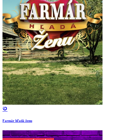
Farmár hľadá ženu