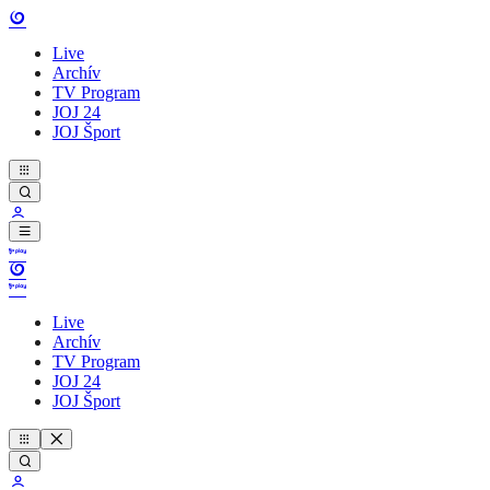
Live
Archív
TV Program
JOJ 24
JOJ Šport
Live
Archív
TV Program
JOJ 24
JOJ Šport