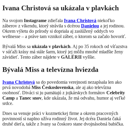
Ivana Christová sa ukázala v plavkách
Na svojom
Instagrame
zdieľala
Ivana Christová
niekoľko
záberov z víkendu, ktorý strávila s dcérou
Danielou
a jej rodinou.
Okrem výletu do prírody si dopriala aj zaslúžený oddych vo
wellnesse – a práve tam vznikol záber, o ktorom sa začalo hovoriť.
Bývalá Miss sa
ukázala v plavkách
. Aj po 35 rokoch od víťazstva
v súťaži krásy má stále šarm, ktorý jej môžu mnohé mladšie ženy
závidieť. Tento záber nájdete v
GALÉRII
vyššie.
Bývalá Miss a televízna hviezda
Ivana Christová
sa do povedomia verejnosti nezapísala len ako
prvá novodobá
Miss Československa
, ale aj ako televízna
osobnosť. Diváci si ju pamätajú z jojkárskych formátov
Celebrity
Camp
a
Tanec snov
, kde ukázala, že má odvahu, humor aj veľké
srdce.
Dnes sa venuje práci v kozmetickej firme a okrem pracovných
povinností si naplno užíva rodinný život. Jej dcéra Daniela čaká
druhé dieťa, takže z Ivany sa čoskoro stane dvojnásobná babička.