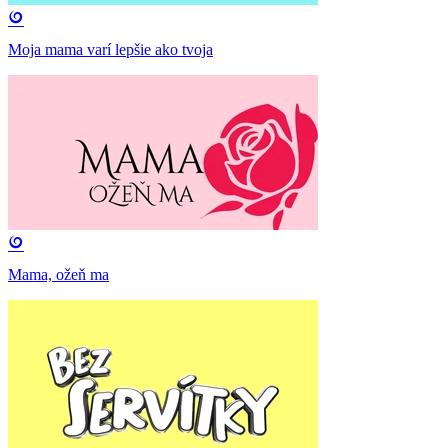
Moja mama varí lepšie ako tvoja
Mama, ožeň ma