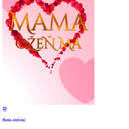
Mama, ožeň ma!