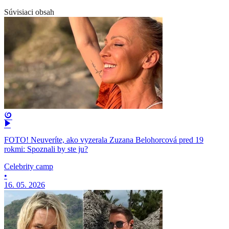
Súvisiaci obsah
FOTO! Neuveríte, ako vyzerala Zuzana Belohorcová pred 19
rokmi: Spoznali by ste ju?
Celebrity camp
•
16. 05. 2026