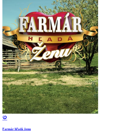
Farmár hľadá ženu