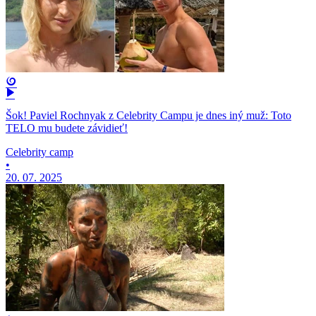
Šok! Paviel Rochnyak z Celebrity Campu je dnes iný muž: Toto
TELO mu budete závidieť!
Celebrity camp
•
20. 07. 2025