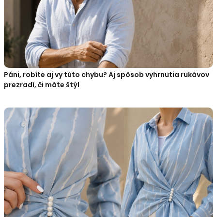
Páni, robíte aj vy túto chybu? Aj spôsob vyhrnutia rukávov
prezradí, či máte štýl