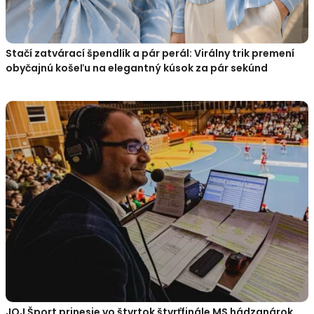
Stačí zatvárací špendlík a pár perál: Virálny trik premení
obyčajnú košeľu na elegantný kúsok za pár sekúnd
JOJ Šport prinesie vo štvrtok štvrťfinále MS hádzanárok