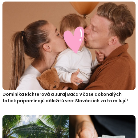
Dominika Richterová a Juraj Bača v čase dokonalých
fotiek pripomínajú dôležitú vec: Slováci ich za to milujú!