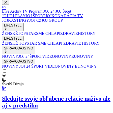
Live
Archív
TV Program
JOJ 24
JOJ Šport
JOJ
JOJ PLAY
JOJ ŠPORT
JOJKO
NADÁCIA TV
JOJ
KASTINGY
JOJ CZ
JOJ GROUP
LIFESTYLE
ŽENSKÉ
TOPSTAR
SME CHLAPI
ZDRAVIE
HISTORY
LIFESTYLE
ŽENSKÉ
TOPSTAR
SME CHLAPI
ZDRAVIE
HISTORY
SPRAVODAJSTVO
NOVINY
JOJ 24
ŠPORT
VIDEONOVINY
EUNOVINY
SPRAVODAJSTVO
NOVINY
JOJ 24
ŠPORT
VIDEONOVINY
EUNOVINY
Svetlý Dizajn
Sledujte svoje obľúbené relácie naživo ale
aj v predstihu