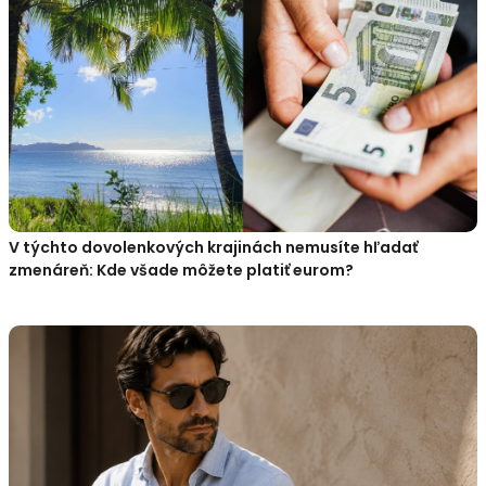
V týchto dovolenkových krajinách nemusíte hľadať
zmenáreň: Kde všade môžete platiť eurom?