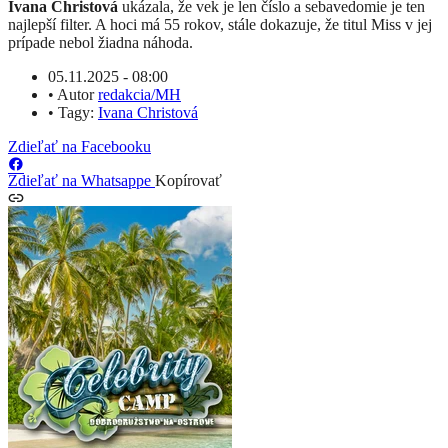
Ivana Christová
ukázala, že vek je len číslo a sebavedomie je ten
najlepší filter. A hoci má 55 rokov, stále dokazuje, že titul Miss v jej
prípade nebol žiadna náhoda.
05.11.2025 - 08:00
•
Autor
redakcia/MH
•
Tagy:
Ivana Christová
Zdieľať na Facebooku
Zdieľať na Whatsappe
Kopírovať