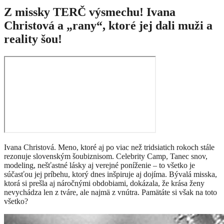
Z missky TERČ výsmechu! Ivana
Christová a „rany“, ktoré jej dali muži a
reality šou!
Ivana Christová. Meno, ktoré aj po viac než tridsiatich rokoch stále
rezonuje slovenským šoubiznisom. Celebrity Camp, Tanec snov,
modeling, nešťastné lásky aj verejné poníženie – to všetko je
súčasťou jej príbehu, ktorý dnes inšpiruje aj dojíma. Bývalá misska,
ktorá si prešla aj náročnými obdobiami, dokázala, že krása ženy
nevychádza len z tváre, ale najmä z vnútra. Pamätáte si však na toto
všetko?