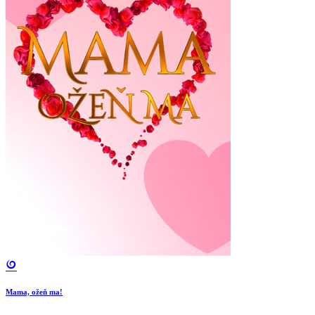
Mama, ožeň ma!