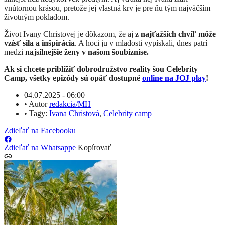
vnútornou krásou, pretože jej vlastná krv je pre ňu tým najväčším
životným pokladom.
Život Ivany Christovej je dôkazom, že aj
z najťažších chvíľ môže
vzísť sila a inšpirácia
. A hoci ju v mladosti vypískali, dnes patrí
medzi
najsilnejšie ženy v našom šoubiznise.
Ak si chcete priblížiť dobrodružstvo reality šou Celebrity
Camp, všetky epizódy sú opäť dostupné
online na JOJ play
!
04.07.2025 - 06:00
•
Autor
redakcia/MH
•
Tagy:
Ivana Christová
,
Celebrity camp
Zdieľať na Facebooku
Zdieľať na Whatsappe
Kopírovať