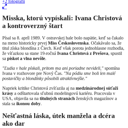
+2
fotografii
Misska, ktorú vypískali: Ivana Christová
a kontroverzný štart
Písal sa 8. apríl 1989. V ostravskej hale bolo napätie, keď sa čakalo
na meno historicky prvej
Miss Československa
. Očakávalo sa, že
titul získa blondína z Čiech. Keď však porota jednohlasne rozhodla,
že víťazkou sa stane 19-ročná
Ivana Christová z Prešova
, spustil
sa
piskot a vlna nevôle
.
"Ľudia v hale pískali, pritom ma ani poriadne nevideli,"
spomína
Ivana v rozhovore pre Nový Čas.
"Na pódiu sme boli len malé
postavičky a blondínky pôsobili atraktívnejšie."
Napriek kritike Christová zvíťazila aj na
medzinárodnej súťaži
krásy
a odštartovala sľubnú modelingovú kariéru. Pracovala v
USA, objavila sa na
titulných stranách
ženských magazínov a
stala sa
ikonou doby
.
Nešťastná láska, útek manžela a dcéra
ako dar