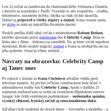
Len 22-ročná sa zamilovala do charizmatického Vietnamca Daniela,
s ktorým sa zoznámila v Paríži. Vyzeralo to ako rozprávka – svadba,
tehotenstvo, narodenie dcérky. Idylka sa však rýchlo skončila.
Daniel ju
pripravil o všetky úspory a zmizol
. Ivana zostala sama,
no
dcéra
sa stala jej najväčším životným darom.
Neskôr prežila ďalší silný vzťah s moderátorom
Robom Beňom
,
ktorého spoznala počas
nakrúcania
šou
Celebrity Camp
. Bola to
láska ako z filmu – dokonca sa zasnúbili. No aj tento vzťah napokon
stroskotal. Beňo neskôr tragicky
zomrel
a Ivana sa neobjavila ani na
jeho pohrebe. Osud ju vôbec nešetril ...
Návraty na obrazovku: Celebrity Camp
aj Tanec snov
Po rokoch v ústraní sa
Ivana Christová
odvážne vrátila pred
televízne kamery. Jej prvým veľkým comebackom bola účasť v
adrenalínovej reality šou
Celebrity Camp.
Spolu s ďalšími 25
známymi osobnosťami sa ocitla na exotickom filipínskom ostrove
Sangat, kde čelili extrémnym podmienkam –
nedostatku spánku,
vysokej vlhkosti, fyzickej záťaži aj emocionálnemu tlaku
.
Súťažiaci boli rozdelení do dvoch tímov – červeného a modrého – a