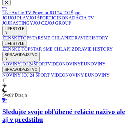
Live
Archív
TV Program
JOJ 24
JOJ Šport
JOJ
JOJ PLAY
JOJ ŠPORT
JOJKO
NADÁCIA TV
JOJ
KASTINGY
JOJ CZ
JOJ GROUP
LIFESTYLE
ŽENSKÉ
TOPSTAR
SME CHLAPI
ZDRAVIE
HISTORY
LIFESTYLE
ŽENSKÉ
TOPSTAR
SME CHLAPI
ZDRAVIE
HISTORY
SPRAVODAJSTVO
NOVINY
JOJ 24
ŠPORT
VIDEONOVINY
EUNOVINY
SPRAVODAJSTVO
NOVINY
JOJ 24
ŠPORT
VIDEONOVINY
EUNOVINY
Svetlý Dizajn
Sledujte svoje obľúbené relácie naživo ale
aj v predstihu