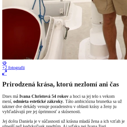
+2
fotografii
Prirodzená krása, ktorú nezlomí ani čas
Dnes má
Ivana Christová 54 rokov
a hoci sa jej telo s vekom
mení,
odmieta estetické zákroky
. Táto ambiciózna brunetka sa už
takmer dve dekády venuje poradenstvu v oblasti krásy a ženy ju
vyhľadávajú pre jej úprimnosť a skúsenosti.
Jej dcéra Daniela je v súčasnosti už krásna mladá žena a ich vzťah je
silnejší než kedykoľvek predtým. Aj vďaka nej Ivana žiari