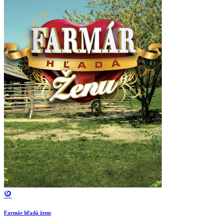
Farmár hľadá ženu