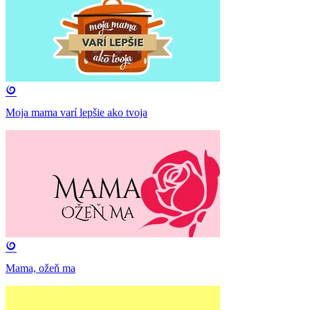
Moja mama varí lepšie ako tvoja
Mama, ožeň ma