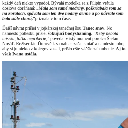
každý deň niekto vypadol. Bývalá modelka sa z Filipín vrátila
doslova doráňaná:
„Mala som samé modriny, poškriabala som sa
na koraloch, spávala som len dve hodiny denne a po návrate som
bola stále chorá,“
priznala v tom čase.
Ďalší návrat prišiel v jojkárskej tanečnej šou
Tanec snov
. No
namiesto potlesku prišiel
šokujúci bodyshaming
.
"Keby nebola
misska, toľko nepriberie,"
povedal v istý moment porotca Štefan
Nosáľ. Režisér Ján Ďurovčík sa nahlas začal smiať a namiesto toho,
aby si ju niekto z kolegov zastal, prišlo ešte väčšie zahanbenie.
Aj to
však Ivana ustála.