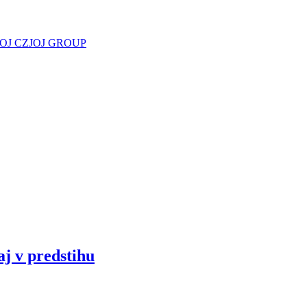
JOJ CZ
JOJ GROUP
aj v predstihu