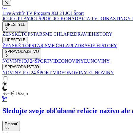
Live
Archív
TV Program
JOJ 24
JOJ Šport
JOJ
JOJ PLAY
JOJ ŠPORT
JOJKO
NADÁCIA TV JOJ
KASTINGY
LIFESTYLE
ŽENSKÉ
TOPSTAR
SME CHLAPI
ZDRAVIE
HISTORY
LIFESTYLE
ŽENSKÉ
TOPSTAR
SME CHLAPI
ZDRAVIE
HISTORY
SPRAVODAJSTVO
NOVINY
JOJ 24
ŠPORT
VIDEONOVINY
EUNOVINY
SPRAVODAJSTVO
NOVINY
JOJ 24
ŠPORT
VIDEONOVINY
EUNOVINY
Svetlý Dizajn
Sledujte svoje obľúbené relácie naživo ale 
Prehrať