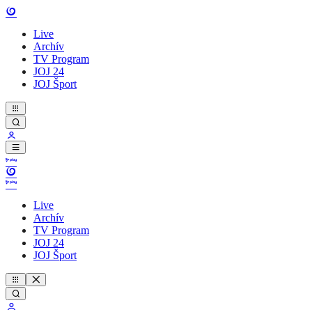
Live
Archív
TV Program
JOJ 24
JOJ Šport
Live
Archív
TV Program
JOJ 24
JOJ Šport