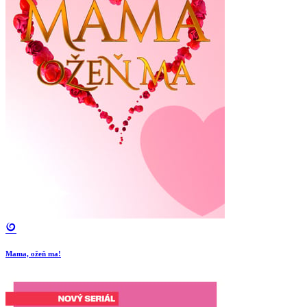
Mama, ožeň ma!