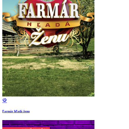
Farmár hľadá ženu