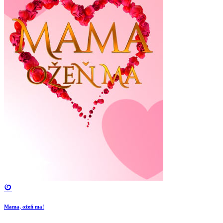
Mama, ožeň ma!