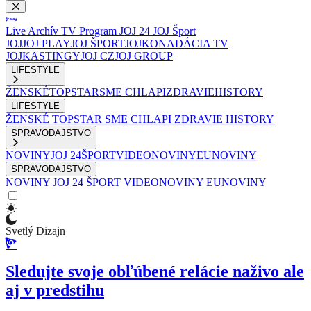
Live
Archív
TV Program
JOJ 24
JOJ Šport
JOJ
JOJ PLAY
JOJ ŠPORT
JOJKO
NADÁCIA TV
JOJ
KASTINGY
JOJ CZ
JOJ GROUP
LIFESTYLE
ŽENSKÉ
TOPSTAR
SME CHLAPI
ZDRAVIE
HISTORY
LIFESTYLE
ŽENSKÉ
TOPSTAR
SME CHLAPI
ZDRAVIE
HISTORY
SPRAVODAJSTVO
NOVINY
JOJ 24
ŠPORT
VIDEONOVINY
EUNOVINY
SPRAVODAJSTVO
NOVINY
JOJ 24
ŠPORT
VIDEONOVINY
EUNOVINY
Svetlý Dizajn
Sledujte svoje obľúbené relácie naživo ale
aj v predstihu