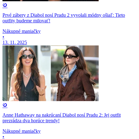
Prvé zábery z Diabol nosí Pradu 2 vyvolali módny ošiaľ: Tieto
outfity budeme milovať!
Nákupné maniačky
•
13. 11. 2025
Anne Hathaway na nakrúcaní Diabol nosí Pradu 2: Jej outfit
prezrádza dva horúce trendy!
Nákupné maniačky
•