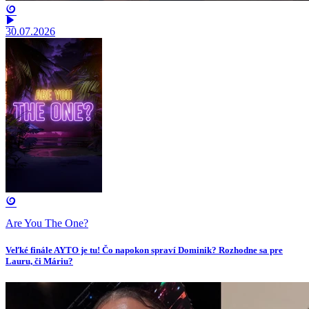
30.07.2026
Are You The One?
Veľké finále AYTO je tu! Čo napokon spraví Dominik? Rozhodne sa pre
Lauru, či Máriu?