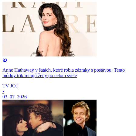
Anne Hathaway v šatách, ktoré robia zázraky s postavou: Tento
módny trik milujú ženy po celom svete
TV JOJ
•
03. 07. 2026