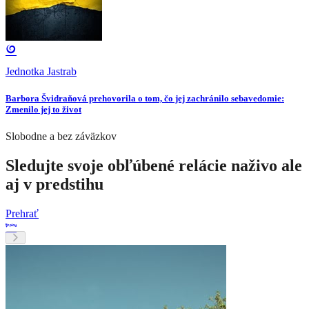
Jednotka Jastrab
Barbora Švidraňová prehovorila o tom, čo jej zachránilo sebavedomie:
Zmenilo jej to život
Slobodne a bez záväzkov
Sledujte svoje obľúbené relácie naživo ale
aj v predstihu
Prehrať