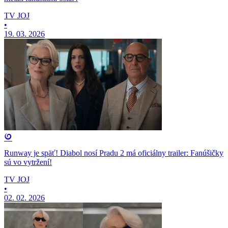
TV JOJ
•
19. 03. 2026
Runway je späť! Diabol nosí Pradu 2 má oficiálny trailer: Fanúšičky
sú vo vytržení!
TV JOJ
•
02. 02. 2026