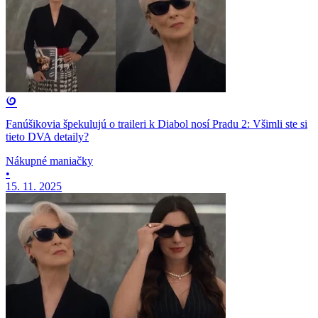
Fanúšikovia špekulujú o traileri k Diabol nosí Pradu 2: Všimli ste si
tieto DVA detaily?
Nákupné maniačky
•
15. 11. 2025