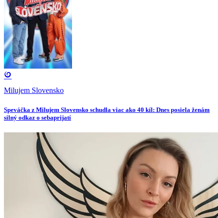
Milujem Slovensko
Speváčka z Milujem Slovensko schudla viac ako 40 kíl: Dnes posiela ženám
silný odkaz o sebaprijatí