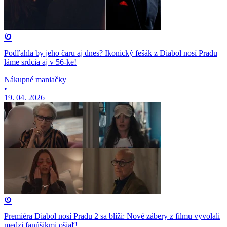
Podľahla by jeho čaru aj dnes? Ikonický fešák z Diabol nosí Pradu
láme srdcia aj v 56-ke!
Nákupné maniačky
•
19. 04. 2026
Premiéra Diabol nosí Pradu 2 sa blíži: Nové zábery z filmu vyvolali
medzi fanúšikmi ošiaľ!