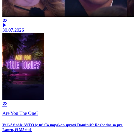
30.07.2026
Are You The One?
Veľké finále AYTO je tu! Čo napokon spraví Dominik? Rozhodne sa pre
Lauru, či Máriu?