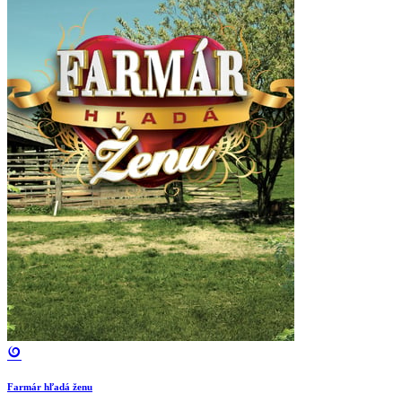
Farmár hľadá ženu