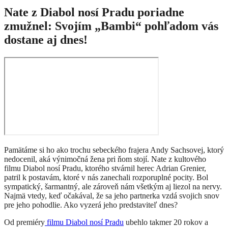
Nate z Diabol nosí Pradu poriadne
zmužnel: Svojím „Bambi“ pohľadom vás
dostane aj dnes!
Pamätáme si ho ako trochu sebeckého frajera Andy Sachsovej, ktorý
nedocenil, aká výnimočná žena pri ňom stojí. Nate z kultového
filmu Diabol nosí Pradu, ktorého stvárnil herec Adrian Grenier,
patril k postavám, ktoré v nás zanechali rozporuplné pocity. Bol
sympatický, šarmantný, ale zároveň nám všetkým aj liezol na nervy.
Najmä vtedy, keď očakával, že sa jeho partnerka vzdá svojich snov
pre jeho pohodlie. Ako vyzerá jeho predstaviteľ dnes?
Od premiéry
filmu Diabol nosí Pradu
ubehlo takmer 20 rokov a