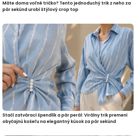
Máte doma voľné tričko? Tento jednoduchý trik z neho za
pár sekúnd urobí štýlový crop top
Stačí zatvárací špendlík a pár perál: Virálny trik premení
obyčajnú košeľu na elegantný kúsok za pár sekúnd