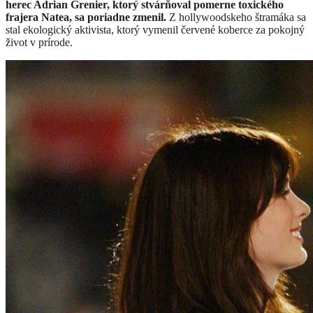
herec Adrian Grenier, ktorý stvárňoval pomerne toxického
frajera Natea, sa poriadne zmenil.
Z hollywoodskeho štramáka sa
stal ekologický aktivista, ktorý vymenil červené koberce za pokojný
život v prírode.