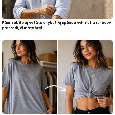
Páni, robíte aj vy túto chybu? Aj spôsob vyhrnutia rukávov
prezradí, či máte štýl