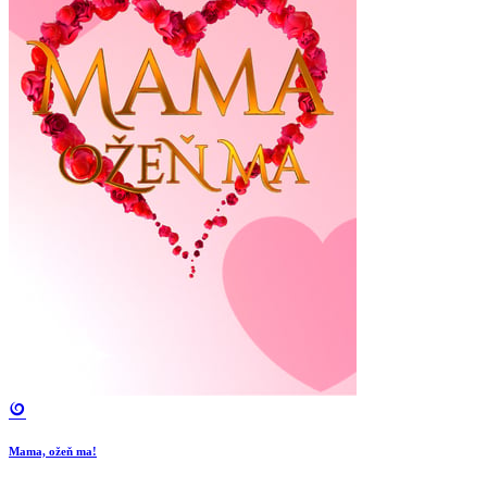
Mama, ožeň ma!