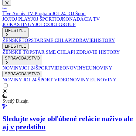
Live
Archív
TV Program
JOJ 24
JOJ Šport
JOJ
JOJ PLAY
JOJ ŠPORT
JOJKO
NADÁCIA TV
JOJ
KASTINGY
JOJ CZ
JOJ GROUP
LIFESTYLE
ŽENSKÉ
TOPSTAR
SME CHLAPI
ZDRAVIE
HISTORY
LIFESTYLE
ŽENSKÉ
TOPSTAR
SME CHLAPI
ZDRAVIE
HISTORY
SPRAVODAJSTVO
NOVINY
JOJ 24
ŠPORT
VIDEONOVINY
EUNOVINY
SPRAVODAJSTVO
NOVINY
JOJ 24
ŠPORT
VIDEONOVINY
EUNOVINY
Svetlý Dizajn
Sledujte svoje obľúbené relácie naživo ale
aj v predstihu