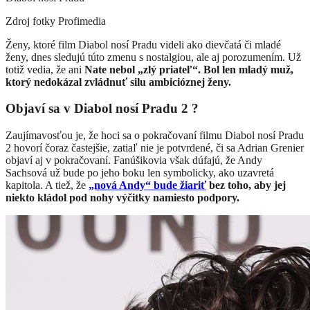
Zdroj fotky
Profimedia
Ženy, ktoré film Diabol nosí Pradu videli ako dievčatá či mladé
ženy, dnes sledujú túto zmenu s nostalgiou, ale aj porozumením. Už
totiž vedia, že ani
Nate nebol „zlý priateľ“. Bol len mladý muž,
ktorý nedokázal zvládnuť silu ambicióznej ženy.
Objaví sa v Diabol nosí Pradu 2 ?
Zaujímavosťou je, že hoci sa o pokračovaní filmu Diabol nosí Pradu
2 hovorí čoraz častejšie, zatiaľ nie je potvrdené, či sa Adrian Grenier
objaví aj v pokračovaní. Fanúšikovia však dúfajú, že Andy
Sachsová už bude po jeho boku len symbolicky, ako uzavretá
kapitola. A tiež, že
„nová Andy“ bude žiariť
bez toho, aby jej
niekto kládol pod nohy výčitky namiesto podpory.