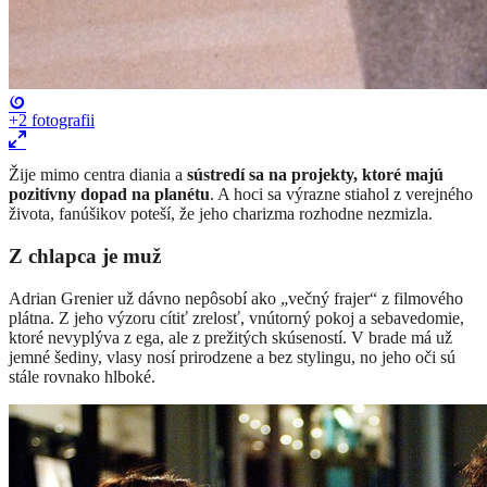
+2
fotografii
Žije mimo centra diania a
sústredí sa na projekty, ktoré majú
pozitívny dopad na planétu
. A hoci sa výrazne stiahol z verejného
života, fanúšikov poteší, že jeho charizma rozhodne nezmizla.
Z chlapca je muž
Adrian Grenier už dávno nepôsobí ako „večný frajer“ z filmového
plátna. Z jeho výzoru cítiť zrelosť, vnútorný pokoj a sebavedomie,
ktoré nevyplýva z ega, ale z prežitých skúseností. V brade má už
jemné šediny, vlasy nosí prirodzene a bez stylingu, no jeho oči sú
stále rovnako hlboké.