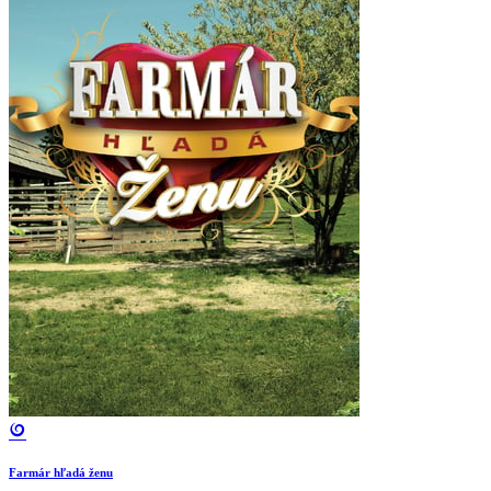
Farmár hľadá ženu