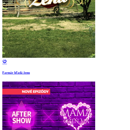
Farmár hľadá ženu