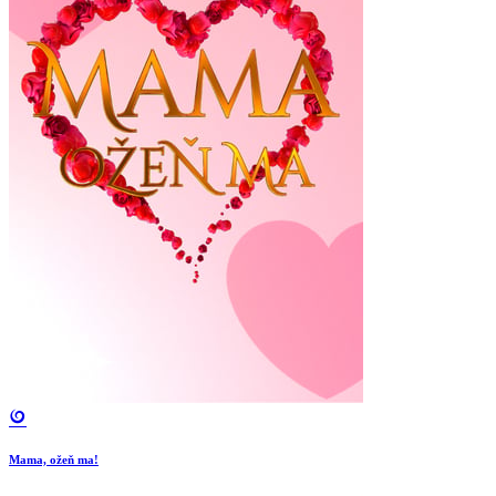
Mama, ožeň ma!