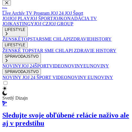
Live
Archív
TV Program
JOJ 24
JOJ Šport
JOJ
JOJ PLAY
JOJ ŠPORT
JOJKO
NADÁCIA TV
JOJ
KASTINGY
JOJ CZ
JOJ GROUP
LIFESTYLE
ŽENSKÉ
TOPSTAR
SME CHLAPI
ZDRAVIE
HISTORY
LIFESTYLE
ŽENSKÉ
TOPSTAR
SME CHLAPI
ZDRAVIE
HISTORY
SPRAVODAJSTVO
NOVINY
JOJ 24
ŠPORT
VIDEONOVINY
EUNOVINY
SPRAVODAJSTVO
NOVINY
JOJ 24
ŠPORT
VIDEONOVINY
EUNOVINY
Svetlý Dizajn
Sledujte svoje obľúbené relácie naživo ale
aj v predstihu