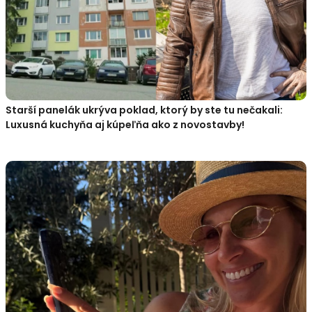
Starší panelák ukrýva poklad, ktorý by ste tu nečakali:
Luxusná kuchyňa aj kúpeľňa ako z novostavby!