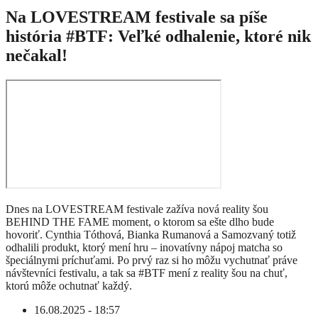
Na LOVESTREAM festivale sa píše
história #BTF: Veľké odhalenie, ktoré nik
nečakal!
Dnes na LOVESTREAM festivale zažíva nová reality šou
BEHIND THE FAME moment, o ktorom sa ešte dlho bude
hovoriť. Cynthia Tóthová, Bianka Rumanová a Samozvaný totiž
odhalili produkt, ktorý mení hru – inovatívny nápoj matcha so
špeciálnymi príchuťami. Po prvý raz si ho môžu vychutnať práve
návštevníci festivalu, a tak sa #BTF mení z reality šou na chuť,
ktorú môže ochutnať každý.
16.08.2025 - 18:57