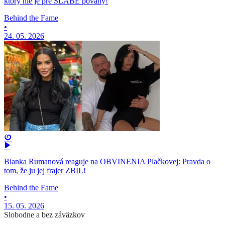
ktorý nie je pre SLABÉ povahy!
Behind the Fame
•
24. 05. 2026
Bianka Rumanová reaguje na OBVINENIA Plačkovej: Pravda o
tom, že ju jej frajer ZBIL!
Behind the Fame
•
15. 05. 2026
Slobodne a bez záväzkov