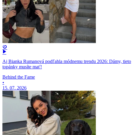
Aj Bianka Rumanová podľahla módnemu trendu 2026: Dámy, tieto
topánky musíte mať!
Behind the Fame
•
15. 07. 2026