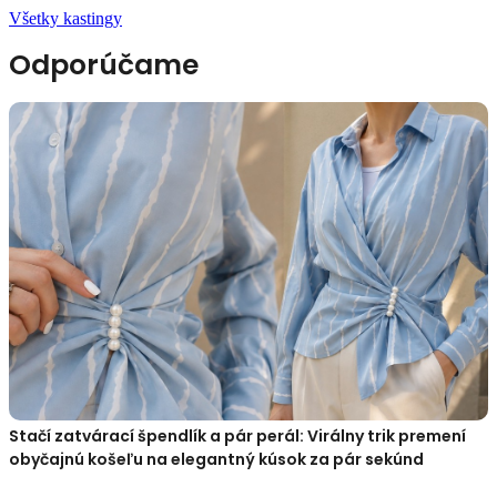
Všetky kastingy
Odporúčame
Stačí zatvárací špendlík a pár perál: Virálny trik premení
obyčajnú košeľu na elegantný kúsok za pár sekúnd