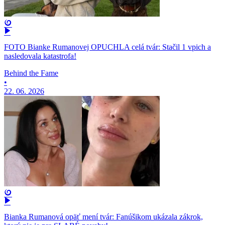
FOTO Bianke Rumanovej OPUCHLA celá tvár: Stačil 1 vpich a
nasledovala katastrofa!
Behind the Fame
•
22. 06. 2026
Bianka Rumanová opäť mení tvár: Fanúšikom ukázala zákrok,