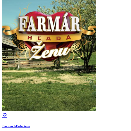
Farmár hľadá ženu