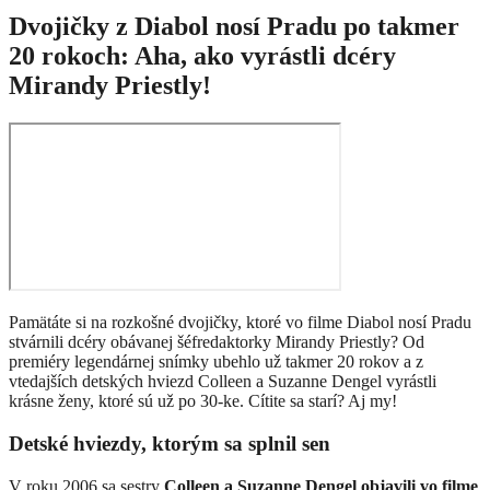
Dvojičky z Diabol nosí Pradu po takmer
20 rokoch: Aha, ako vyrástli dcéry
Mirandy Priestly!
Pamätáte si na rozkošné dvojičky, ktoré vo filme Diabol nosí Pradu
stvárnili dcéry obávanej šéfredaktorky Mirandy Priestly? Od
premiéry legendárnej snímky ubehlo už takmer 20 rokov a z
vtedajších detských hviezd Colleen a Suzanne Dengel vyrástli
krásne ženy, ktoré sú už po 30-ke. Cítite sa starí? Aj my!
Detské hviezdy, ktorým sa splnil sen
V roku 2006 sa sestry
Colleen a Suzanne Dengel objavili vo filme