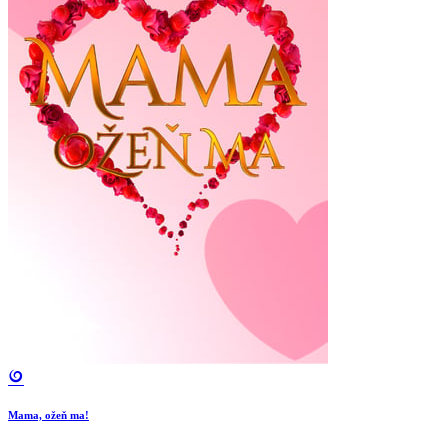
Mama, ožeň ma!