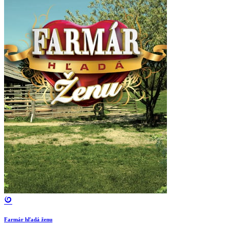
Farmár hľadá ženu