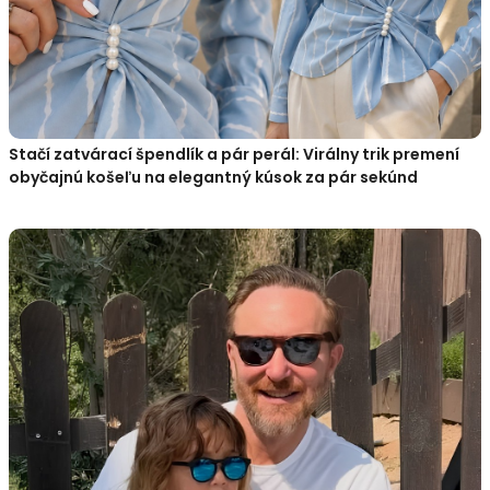
Stačí zatvárací špendlík a pár perál: Virálny trik premení
obyčajnú košeľu na elegantný kúsok za pár sekúnd