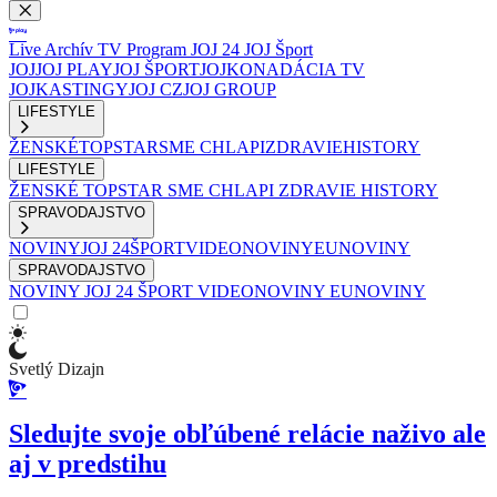
Live
Archív
TV Program
JOJ 24
JOJ Šport
JOJ
JOJ PLAY
JOJ ŠPORT
JOJKO
NADÁCIA TV
JOJ
KASTINGY
JOJ CZ
JOJ GROUP
LIFESTYLE
ŽENSKÉ
TOPSTAR
SME CHLAPI
ZDRAVIE
HISTORY
LIFESTYLE
ŽENSKÉ
TOPSTAR
SME CHLAPI
ZDRAVIE
HISTORY
SPRAVODAJSTVO
NOVINY
JOJ 24
ŠPORT
VIDEONOVINY
EUNOVINY
SPRAVODAJSTVO
NOVINY
JOJ 24
ŠPORT
VIDEONOVINY
EUNOVINY
Svetlý Dizajn
Sledujte svoje obľúbené relácie naživo ale
aj v predstihu