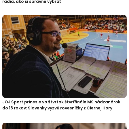
radia, ako si správne vybrať
JOJ Šport prinesie vo štvrtok štvrťfinále MS hádzanárok
do 18 rokov: Slovenky vyzvú rovesníčky z Čiernej Hory