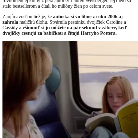
rovnomennej knihy z pera autorky Lauren Weisberger. Jej dielo sa
stalo bestsellerom a čítali ho milióny žien po celom svete.
Zaujímavosťou tiež je, že
autorka si vo filme z roku 2006 aj
zahrala
maličkú úlohu. Stvárnila pestúnku dvojičiek Caroline a
Cassidy a
všimnúť si ju môžete na pár sekúnd v zábere, keď
dvojičky cestujú za babičkou a čítajú Harryho Pottera.