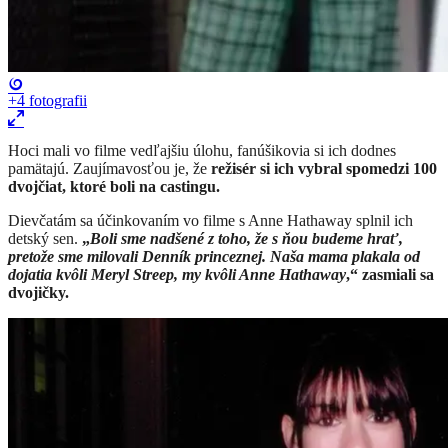
+4
fotografii
Hoci mali vo filme vedľajšiu úlohu, fanúšikovia si ich dodnes
pamätajú. Zaujímavosťou je, že
režisér si ich vybral spomedzi 100
dvojčiat, ktoré boli na castingu.
Dievčatám sa účinkovaním vo filme s Anne Hathaway splnil ich
detský sen.
„
Boli sme nadšené z toho, že s ňou budeme hrať,
pretože sme milovali Denník princeznej. Naša mama plakala od
dojatia kvôli Meryl Streep, my kvôli Anne Hathaway
,“ zasmiali sa
dvojičky.