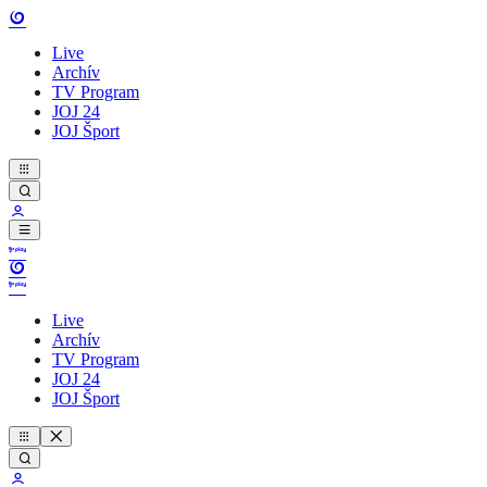
Live
Archív
TV Program
JOJ 24
JOJ Šport
Live
Archív
TV Program
JOJ 24
JOJ Šport