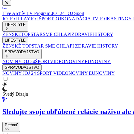
Live
Archív
TV Program
JOJ 24
JOJ Šport
JOJ
JOJ PLAY
JOJ ŠPORT
JOJKO
NADÁCIA TV JOJ
KASTINGY
LIFESTYLE
ŽENSKÉ
TOPSTAR
SME CHLAPI
ZDRAVIE
HISTORY
LIFESTYLE
ŽENSKÉ
TOPSTAR
SME CHLAPI
ZDRAVIE
HISTORY
SPRAVODAJSTVO
NOVINY
JOJ 24
ŠPORT
VIDEONOVINY
EUNOVINY
SPRAVODAJSTVO
NOVINY
JOJ 24
ŠPORT
VIDEONOVINY
EUNOVINY
Svetlý Dizajn
Sledujte svoje obľúbené relácie naživo ale 
Prehrať