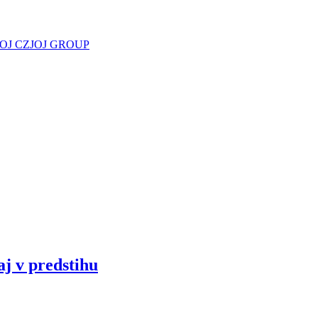
JOJ CZ
JOJ GROUP
aj v predstihu