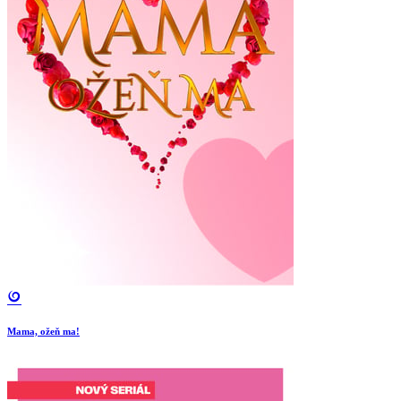
Mama, ožeň ma!