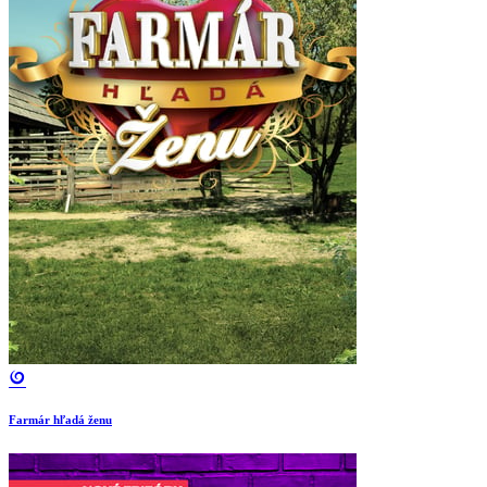
Farmár hľadá ženu