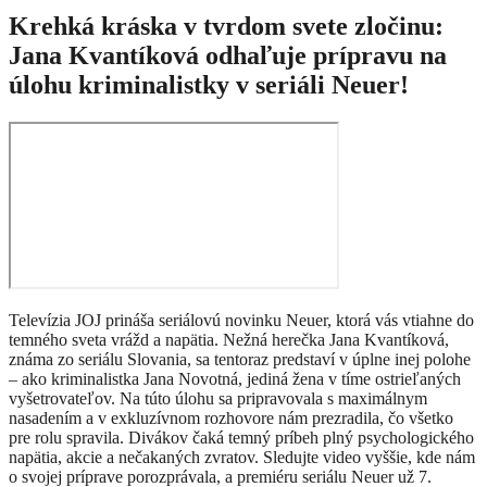
Krehká kráska v tvrdom svete zločinu:
Jana Kvantíková odhaľuje prípravu na
úlohu kriminalistky v seriáli Neuer!
Televízia JOJ prináša seriálovú novinku Neuer, ktorá vás vtiahne do
temného sveta vrážd a napätia. Nežná herečka Jana Kvantíková,
známa zo seriálu Slovania, sa tentoraz predstaví v úplne inej polohe
– ako kriminalistka Jana Novotná, jediná žena v tíme ostrieľaných
vyšetrovateľov. Na túto úlohu sa pripravovala s maximálnym
nasadením a v exkluzívnom rozhovore nám prezradila, čo všetko
pre rolu spravila. Divákov čaká temný príbeh plný psychologického
napätia, akcie a nečakaných zvratov. Sledujte video vyššie, kde nám
o svojej príprave porozprávala, a premiéru seriálu Neuer už 7.