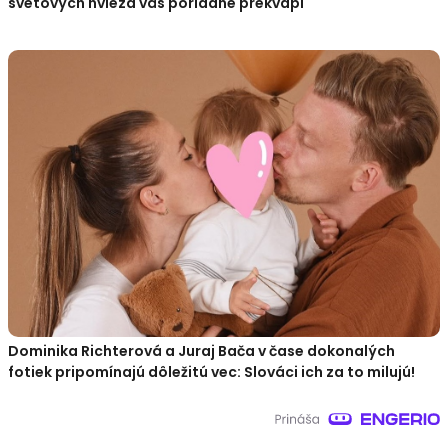
svetových hviezd vás poriadne prekvapí
Dominika Richterová a Juraj Bača v čase dokonalých
fotiek pripomínajú dôležitú vec: Slováci ich za to milujú!