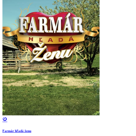
Farmár hľadá ženu