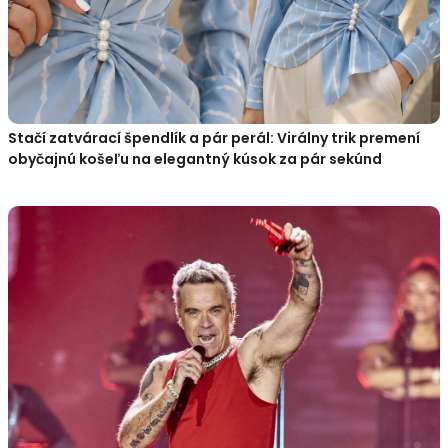
Stačí zatvárací špendlík a pár perál: Virálny trik premení
obyčajnú košeľu na elegantný kúsok za pár sekúnd