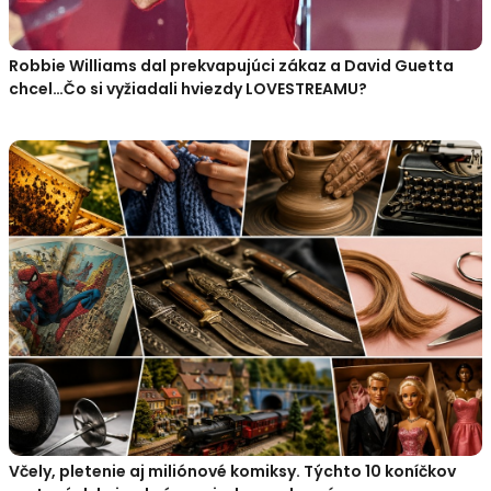
Robbie Williams dal prekvapujúci zákaz a David Guetta
chcel…Čo si vyžiadali hviezdy LOVESTREAMU?
Včely, pletenie aj miliónové komiksy. Týchto 10 koníčkov