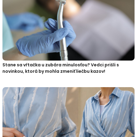
Stane sa vŕtačka u zubára minulosťou? Vedci prišli s
novinkou, ktorá by mohla zmeniť liečbu kazov!