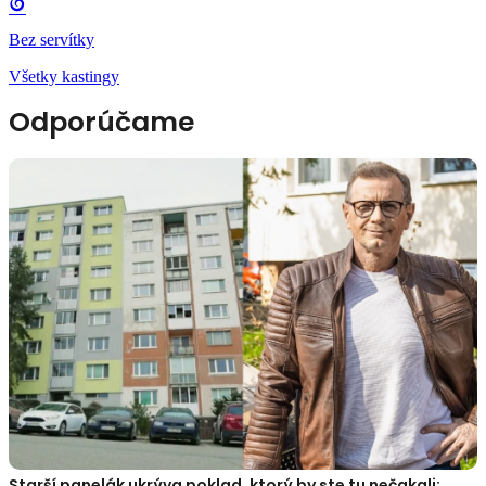
Bez servítky
Všetky kastingy
Odporúčame
Starší panelák ukrýva poklad, ktorý by ste tu nečakali: