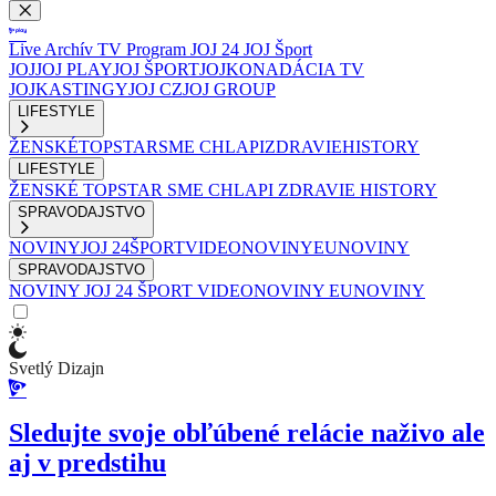
Live
Archív
TV Program
JOJ 24
JOJ Šport
JOJ
JOJ PLAY
JOJ ŠPORT
JOJKO
NADÁCIA TV
JOJ
KASTINGY
JOJ CZ
JOJ GROUP
LIFESTYLE
ŽENSKÉ
TOPSTAR
SME CHLAPI
ZDRAVIE
HISTORY
LIFESTYLE
ŽENSKÉ
TOPSTAR
SME CHLAPI
ZDRAVIE
HISTORY
SPRAVODAJSTVO
NOVINY
JOJ 24
ŠPORT
VIDEONOVINY
EUNOVINY
SPRAVODAJSTVO
NOVINY
JOJ 24
ŠPORT
VIDEONOVINY
EUNOVINY
Svetlý Dizajn
Sledujte svoje obľúbené relácie naživo ale
aj v predstihu