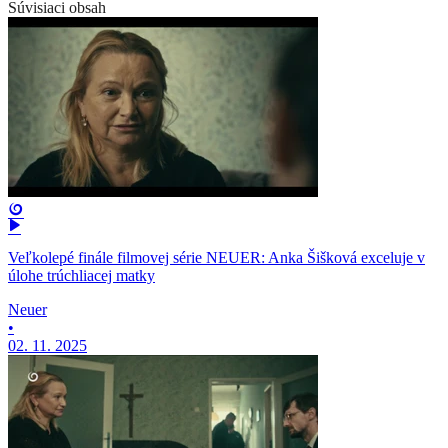
Súvisiaci obsah
Veľkolepé finále filmovej série NEUER: Anka Šišková exceluje v
úlohe trúchliacej matky
Neuer
•
02. 11. 2025