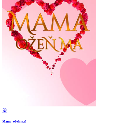
Mama, ožeň ma!