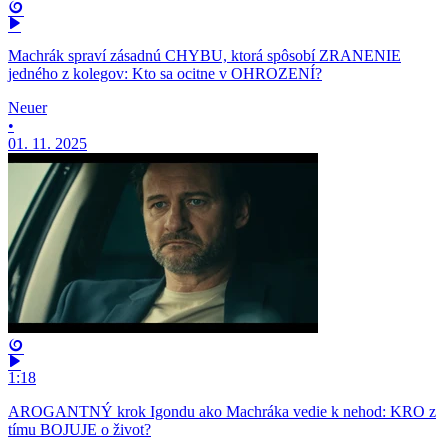
Machrák spraví zásadnú CHYBU, ktorá spôsobí ZRANENIE
jedného z kolegov: Kto sa ocitne v OHROZENÍ?
Neuer
•
01. 11. 2025
1:18
AROGANTNÝ krok Igondu ako Machráka vedie k nehod: KRO z
tímu BOJUJE o život?