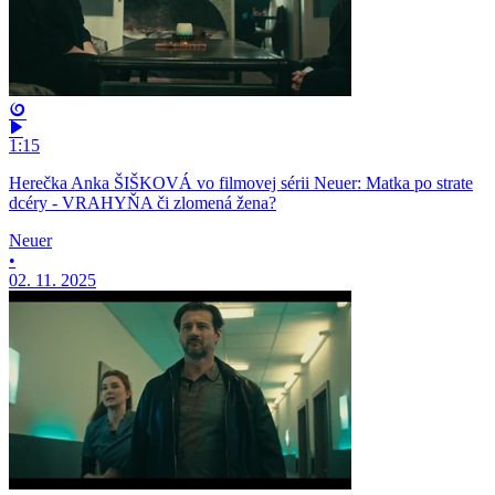
1:15
Herečka Anka ŠIŠKOVÁ vo filmovej sérii Neuer: Matka po strate
dcéry - VRAHYŇA či zlomená žena?
Neuer
•
02. 11. 2025