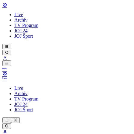
Live
Archív
TV Program
JOJ 24
JOJ Šport
Live
Archív
TV Program
JOJ 24
JOJ Šport