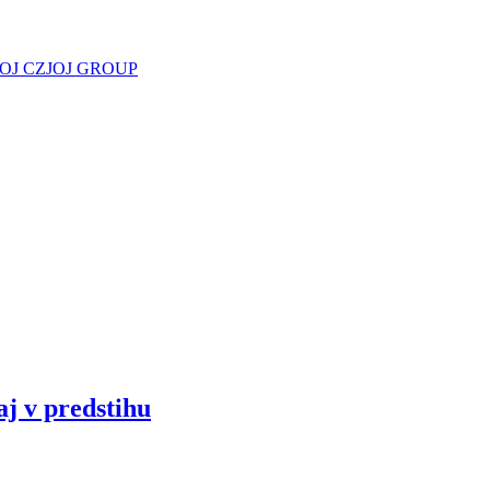
JOJ CZ
JOJ GROUP
aj v predstihu