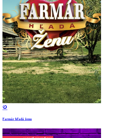
Farmár hľadá ženu