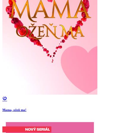
Mama, ožeň ma!