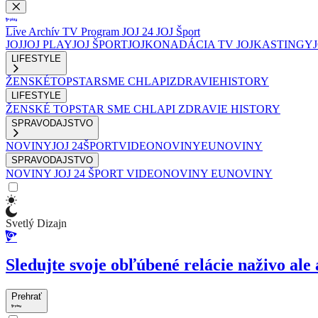
Live
Archív
TV Program
JOJ 24
JOJ Šport
JOJ
JOJ PLAY
JOJ ŠPORT
JOJKO
NADÁCIA TV JOJ
KASTINGY
LIFESTYLE
ŽENSKÉ
TOPSTAR
SME CHLAPI
ZDRAVIE
HISTORY
LIFESTYLE
ŽENSKÉ
TOPSTAR
SME CHLAPI
ZDRAVIE
HISTORY
SPRAVODAJSTVO
NOVINY
JOJ 24
ŠPORT
VIDEONOVINY
EUNOVINY
SPRAVODAJSTVO
NOVINY
JOJ 24
ŠPORT
VIDEONOVINY
EUNOVINY
Svetlý Dizajn
Sledujte svoje obľúbené relácie naživo ale 
Prehrať