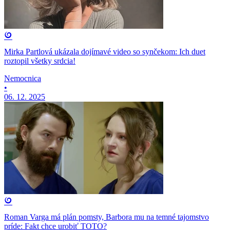
Mirka Partlová ukázala dojímavé video so synčekom: Ich duet
roztopil všetky srdcia!
Nemocnica
•
06. 12. 2025
Roman Varga má plán pomsty, Barbora mu na temné tajomstvo
príde: Fakt chce urobiť TOTO?