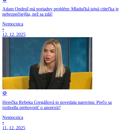
Adam Ondruš má poriadny problém: Mladučká tajná ctiteľka je
nebezpečnejšia, než sa zdá!
Nemocnica
•
12. 12. 2025
Herečka Rebeka Gregáňová to povedala narovinu: Prečo sa
rozhodla prehovoriť o anorexii?
Nemocnica
•
11. 12. 2025