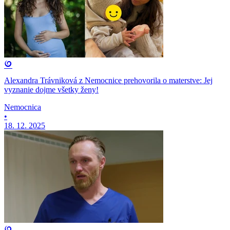
Alexandra Trávniková z Nemocnice prehovorila o materstve: Jej
vyznanie dojme všetky ženy!
Nemocnica
•
18. 12. 2025