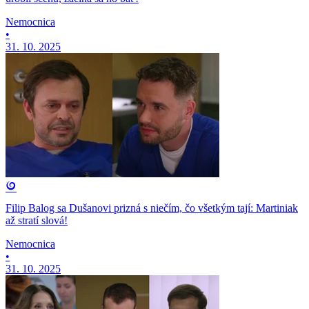
Nemocnica
•
31. 10. 2025
Filip Balog sa Dušanovi prizná s niečím, čo všetkým tají: Martiniak
až stratí slová!
Nemocnica
•
31. 10. 2025