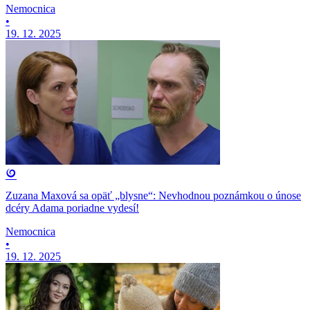
Nemocnica
•
19. 12. 2025
Zuzana Maxová sa opäť „blysne“: Nevhodnou poznámkou o únose
dcéry Adama poriadne vydesí!
Nemocnica
•
19. 12. 2025