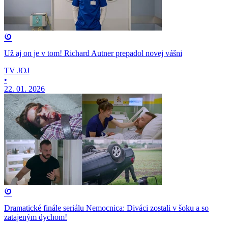
Už aj on je v tom! Richard Autner prepadol novej vášni
TV JOJ
•
22. 01. 2026
Dramatické finále seriálu Nemocnica: Diváci zostali v šoku a so
zatajeným dychom!