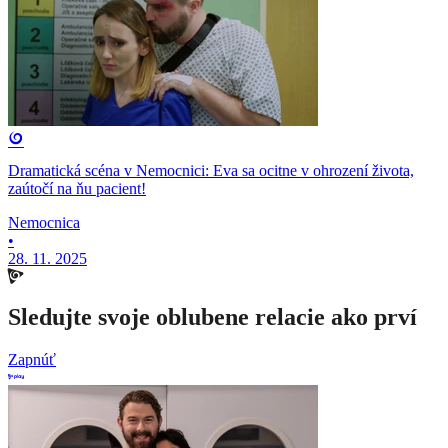
Dramatická scéna v Nemocnici: Eva sa ocitne v ohrození života,
zaútočí na ňu pacient!
Nemocnica
•
28. 11. 2025
Sledujte svoje oblubene relacie ako prví
Zapnúť