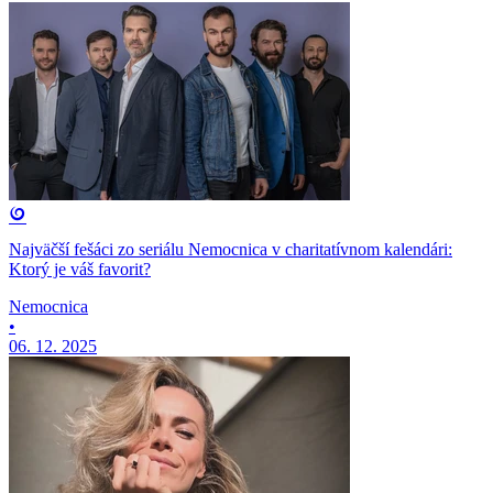
Najväčší fešáci zo seriálu Nemocnica v charitatívnom kalendári:
Ktorý je váš favorit?
Nemocnica
•
06. 12. 2025