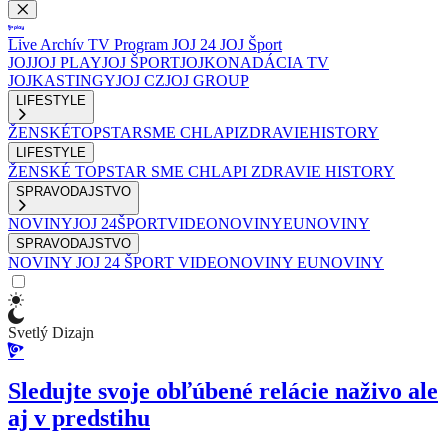
Live
Archív
TV Program
JOJ 24
JOJ Šport
JOJ
JOJ PLAY
JOJ ŠPORT
JOJKO
NADÁCIA TV
JOJ
KASTINGY
JOJ CZ
JOJ GROUP
LIFESTYLE
ŽENSKÉ
TOPSTAR
SME CHLAPI
ZDRAVIE
HISTORY
LIFESTYLE
ŽENSKÉ
TOPSTAR
SME CHLAPI
ZDRAVIE
HISTORY
SPRAVODAJSTVO
NOVINY
JOJ 24
ŠPORT
VIDEONOVINY
EUNOVINY
SPRAVODAJSTVO
NOVINY
JOJ 24
ŠPORT
VIDEONOVINY
EUNOVINY
Svetlý Dizajn
Sledujte svoje obľúbené relácie naživo ale
aj v predstihu