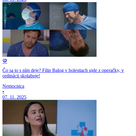
Čo sa to s ním deje? Filip Balog v bolestiach ujde z operačky, v
ordinácii skolabuje!
Nemocnica
•
07. 11. 2025