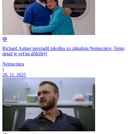
Richard Autner prezradil pikošku zo zákulisia Nemocnice: Tento
detail je veľmi dôležitý!
Nemocnica
•
26. 11. 2025