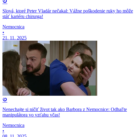
Slová, ktoré Peter Vladár nečakal: Vážne poškodenie ruky ho môže
stáť kariéru chirurga!
Nemocnica
•
21. 11. 2025
Nenechajte si ničiť život tak ako Barbora z Nemocnice: Odhaľte
manipulátora vo vzťahu včas!
Nemocnica
•
08. 11. 2025