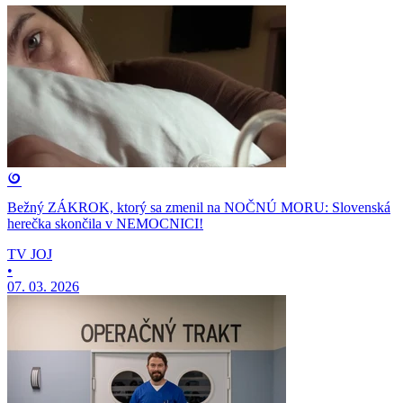
Bežný ZÁKROK, ktorý sa zmenil na NOČNÚ MORU: Slovenská
herečka skončila v NEMOCNICI!
TV JOJ
•
07. 03. 2026