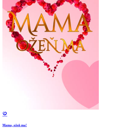
Mama, ožeň ma!