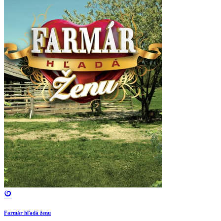
Farmár hľadá ženu