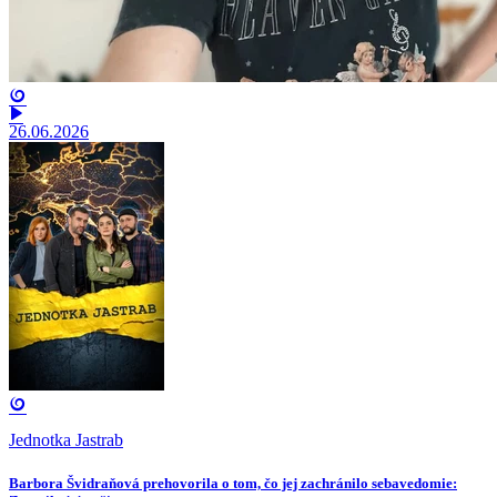
26.06.2026
Jednotka Jastrab
Barbora Švidraňová prehovorila o tom, čo jej zachránilo sebavedomie: