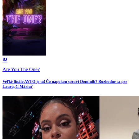
Are You The One?
Veľké finále AYTO je tu! Čo napokon spraví Dominik? Rozhodne sa pre
Lauru, či Máriu?