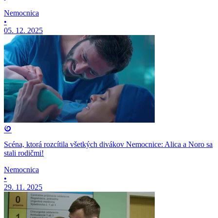
Nemocnica
•
05. 12. 2025
Scéna, ktorá rozcítila všetkých divákov Nemocnice: Alica a Noro sa
stali rodičmi!
Nemocnica
•
29. 11. 2025