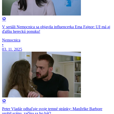
V seriáli Nemocnica sa objavila influencerka Ema Fajnor: Už má aj
ďalšiu hereckú ponuku!
Nemocnica
•
03. 11. 2025
Peter Vladár odhaľuje svoje temné stránky: Manželke Barbore
urobil scénu, začína sa ho báť!