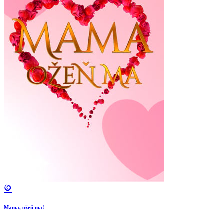
Mama, ožeň ma!