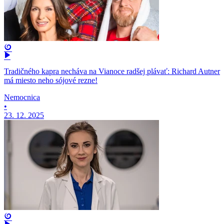
Tradičného kapra necháva na Vianoce radšej plávať: Richard Autner
má miesto neho sójové rezne!
Nemocnica
•
23. 12. 2025