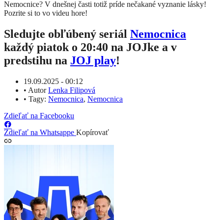
Nemocnice? V dnešnej časti totiž príde nečakané vyznanie lásky!
Pozrite si to vo videu hore!
Sledujte obľúbený seriál
Nemocnica
každý piatok o 20:40 na JOJke a v
predstihu na
JOJ play
!
19.09.2025 - 00:12
•
Autor
Lenka Filipová
•
Tagy:
Nemocnica
,
Nemocnica
Zdieľať na Facebooku
Zdieľať na Whatsappe
Kopírovať