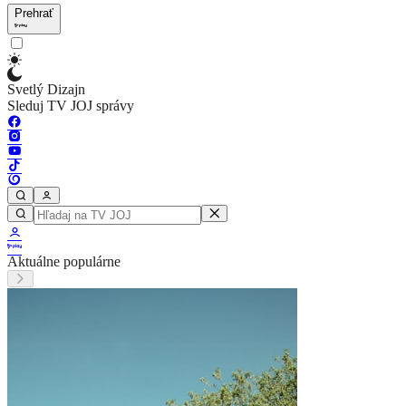
Prehrať
Svetlý Dizajn
Sleduj TV JOJ správy
Aktuálne populárne