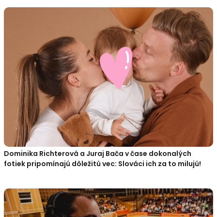
Dominika Richterová a Juraj Bača v čase dokonalých
fotiek pripomínajú dôležitú vec: Slováci ich za to milujú!