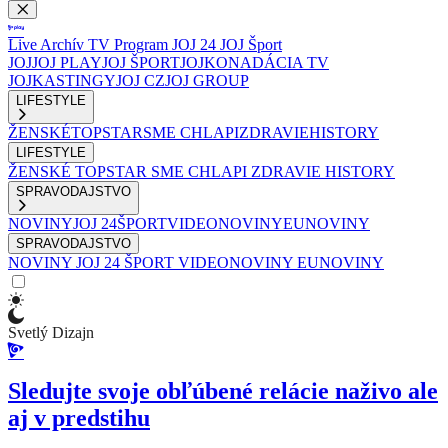
Live
Archív
TV Program
JOJ 24
JOJ Šport
JOJ
JOJ PLAY
JOJ ŠPORT
JOJKO
NADÁCIA TV
JOJ
KASTINGY
JOJ CZ
JOJ GROUP
LIFESTYLE
ŽENSKÉ
TOPSTAR
SME CHLAPI
ZDRAVIE
HISTORY
LIFESTYLE
ŽENSKÉ
TOPSTAR
SME CHLAPI
ZDRAVIE
HISTORY
SPRAVODAJSTVO
NOVINY
JOJ 24
ŠPORT
VIDEONOVINY
EUNOVINY
SPRAVODAJSTVO
NOVINY
JOJ 24
ŠPORT
VIDEONOVINY
EUNOVINY
Svetlý Dizajn
Sledujte svoje obľúbené relácie naživo ale
aj v predstihu