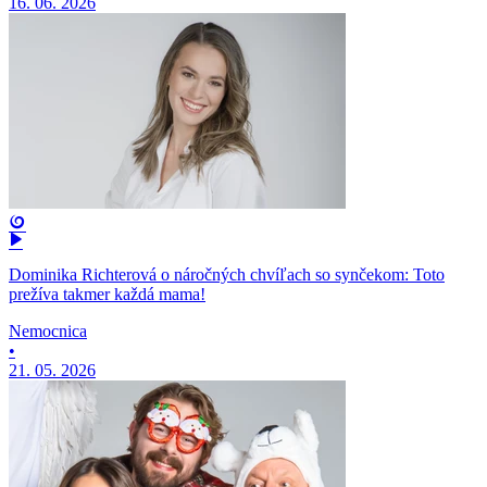
16. 06. 2026
Dominika Richterová o náročných chvíľach so synčekom: Toto
prežíva takmer každá mama!
Nemocnica
•
21. 05. 2026