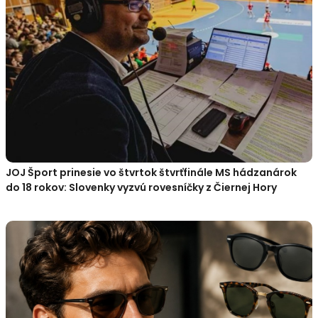
JOJ Šport prinesie vo štvrtok štvrťfinále MS hádzanárok
do 18 rokov: Slovenky vyzvú rovesníčky z Čiernej Hory