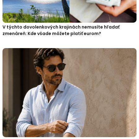
V týchto dovolenkových krajinách nemusíte hľadať
zmenáreň: Kde všade môžete platiť eurom?