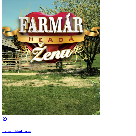
Farmár hľadá ženu