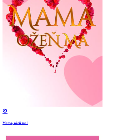
Mama, ožeň ma!