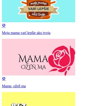
Moja mama varí lepšie ako tvoja
Mama, ožeň ma