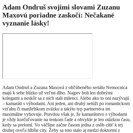
Adam Ondruš svojimi slovami Zuzanu
Maxovú poriadne zaskočí: Nečakané
vyznanie lásky!
Adam Ondruš a Zuzana Maxová z obľúbeného seriálu Nemocnica
majú k sebe blízko už veľmi dlho. Najprv boli len dobrými
kolegami a neskôr sa z nich stali milenci. Alebo ako to oni nazývajú
– kamaráti s výhodami. Ani jeden, ani druhý netúži po romantickom
vzťahu či manželskom zväzku a takýto typ partnerstva im
maximálne vyhovuje. Pravdou však je, že kamarátstvo s výhodami
je vždy korčuľovanie na tenkom ľade a obvykle je len otázkou času,
kedy sa prelomí. Vo väčšine začne časom jedna z osôb cítiť k tej
druhej oveľa hlbšie city. Žeby sa toto stalo aj medzi doktormi z