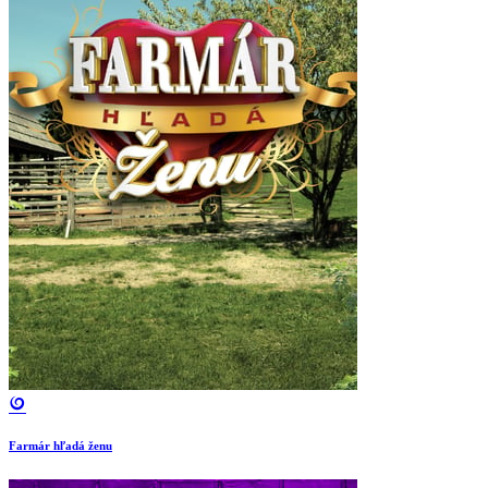
Farmár hľadá ženu