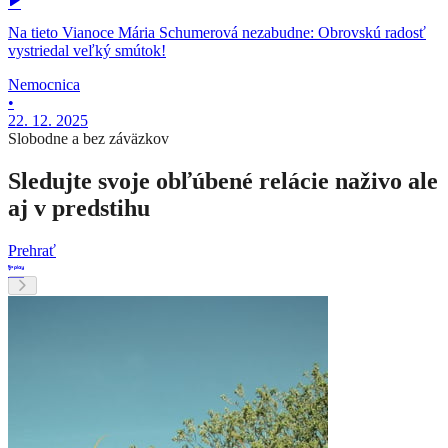
Na tieto Vianoce Mária Schumerová nezabudne: Obrovskú radosť
vystriedal veľký smútok!
Nemocnica
•
22. 12. 2025
Slobodne a bez záväzkov
Sledujte svoje obľúbené relácie naživo ale
aj v predstihu
Prehrať