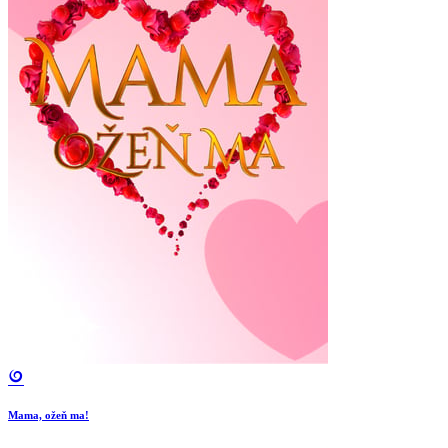
Mama, ožeň ma!