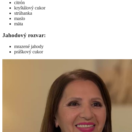
citrón
kryštálový cukor
strúhanka
maslo
mäta
Jahodový rozvar:
mrazené jahody
práškový cukor