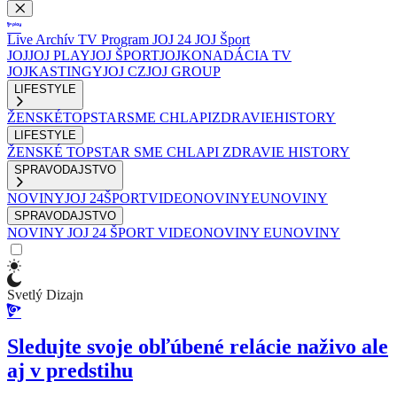
Live
Archív
TV Program
JOJ 24
JOJ Šport
JOJ
JOJ PLAY
JOJ ŠPORT
JOJKO
NADÁCIA TV
JOJ
KASTINGY
JOJ CZ
JOJ GROUP
LIFESTYLE
ŽENSKÉ
TOPSTAR
SME CHLAPI
ZDRAVIE
HISTORY
LIFESTYLE
ŽENSKÉ
TOPSTAR
SME CHLAPI
ZDRAVIE
HISTORY
SPRAVODAJSTVO
NOVINY
JOJ 24
ŠPORT
VIDEONOVINY
EUNOVINY
SPRAVODAJSTVO
NOVINY
JOJ 24
ŠPORT
VIDEONOVINY
EUNOVINY
Svetlý Dizajn
Sledujte svoje obľúbené relácie naživo ale
aj v predstihu