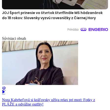
JOJ Šport prinesie vo štvrtok štvrťfinále MS hádzanárok
do 18 rokov: Slovenky vyzvú rovesníčky z Čiernej Hory
Súvisiaci obsah
Nora Kabrheľová si kráľovsky užíva relax pri mori: Fotky z
PLÁŽE a odvážne outfity!