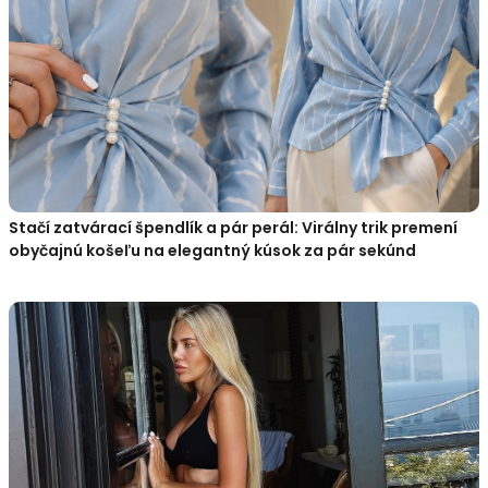
Stačí zatvárací špendlík a pár perál: Virálny trik premení
obyčajnú košeľu na elegantný kúsok za pár sekúnd