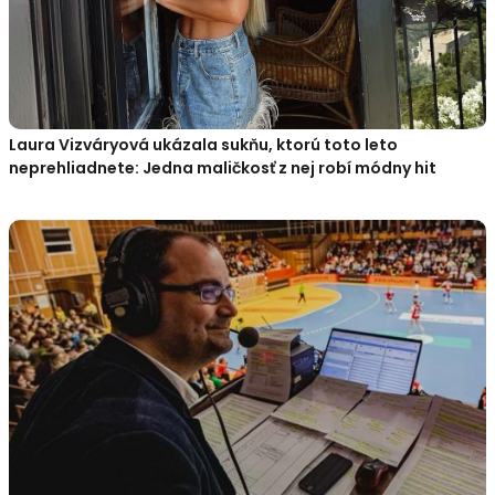
Laura Vizváryová ukázala sukňu, ktorú toto leto
neprehliadnete: Jedna maličkosť z nej robí módny hit