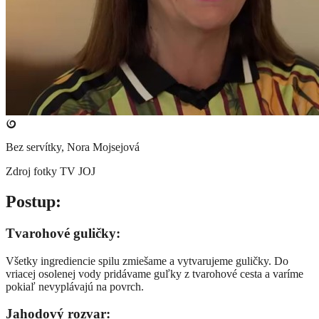
Bez servítky, Nora Mojsejová
Zdroj fotky
TV JOJ
​Postup:
Tvarohové guličky:
Všetky ingrediencie spilu zmiešame a vytvarujeme guličky. Do
vriacej osolenej vody pridávame guľky z tvarohové cesta a varíme
pokiaľ nevyplávajú na povrch.
Jahodový rozvar: