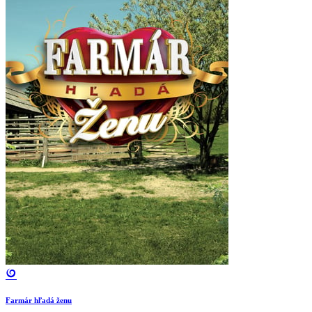
Farmár hľadá ženu