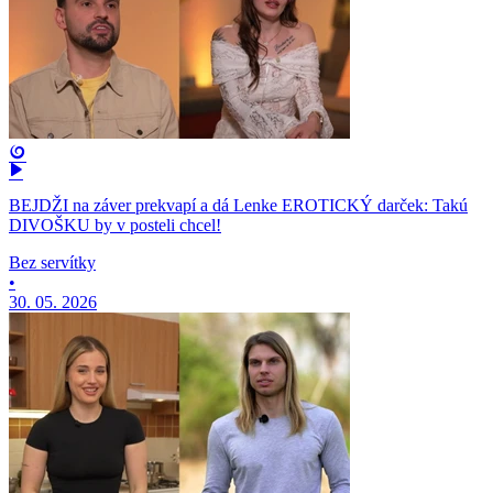
BEJDŽI na záver prekvapí a dá Lenke EROTICKÝ darček: Takú
DIVOŠKU by v posteli chcel!
Bez servítky
•
30. 05. 2026