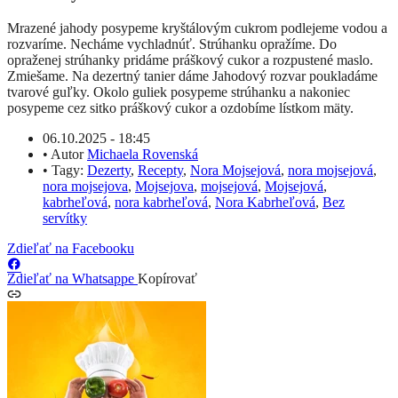
Mrazené jahody posypeme kryštálovým cukrom podlejeme vodou a
rozvaríme. Necháme vychladnúť. Strúhanku opražíme. Do
opraženej strúhanky pridáme práškový cukor a rozpustené maslo.
Zmiešame. Na dezertný tanier dáme Jahodový rozvar poukladáme
tvarové guľky. Okolo guliek posypeme strúhanku a nakoniec
posypeme cez sitko práškový cukor a ozdobíme lístkom mäty.
06.10.2025 - 18:45
•
Autor
Michaela Rovenská
•
Tagy:
Dezerty
,
Recepty
,
Nora Mojsejová
,
nora mojsejová
,
nora mojsejova
,
Mojsejova
,
mojsejová
,
Mojsejová
,
kabrheľová
,
nora kabrheľová
,
Nora Kabrheľová
,
Bez
servítky
Zdieľať na Facebooku
Zdieľať na Whatsappe
Kopírovať