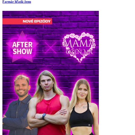
Farmár hľadá ženu