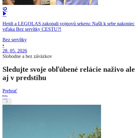
Heidi a LEGOLAS zakopali vojnovú sekeru: Našli k sebe nakoniec
vďaka Bez servítky CESTU?!
Bez servítky
•
28. 05. 2026
Slobodne a bez záväzkov
Sledujte svoje obľúbené relácie naživo ale
aj v predstihu
Prehrať