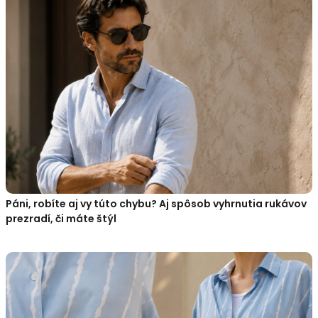
Páni, robíte aj vy túto chybu? Aj spôsob vyhrnutia rukávov
prezradí, či máte štýl