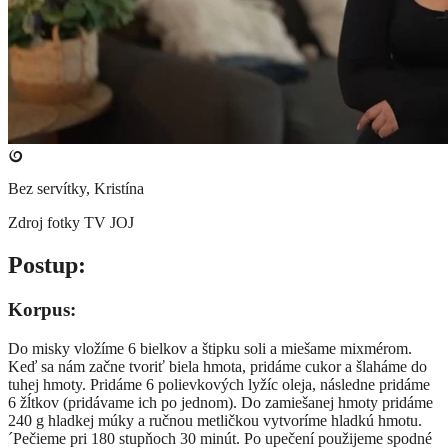
Bez servítky, Kristína
Zdroj fotky
TV JOJ
​Postup:
Korpus:
Do misky vložíme 6 bielkov a štipku soli a miešame mixmérom.
Keď sa nám začne tvoriť biela hmota, pridáme cukor a šlaháme do
tuhej hmoty. Pridáme 6 polievkových lyžíc oleja, následne pridáme
6 žĺtkov (pridávame ich po jednom). Do zamiešanej hmoty pridáme
240 g hladkej múky a ručnou metličkou vytvoríme hladkú hmotu.
´Pečieme pri 180 stupňoch 30 minút. Po upečení použijeme spodné