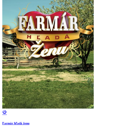
Farmár hľadá ženu