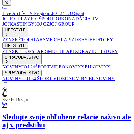
Live
Archív
TV Program
JOJ 24
JOJ Šport
JOJ
JOJ PLAY
JOJ ŠPORT
JOJKO
NADÁCIA TV
JOJ
KASTINGY
JOJ CZ
JOJ GROUP
LIFESTYLE
ŽENSKÉ
TOPSTAR
SME CHLAPI
ZDRAVIE
HISTORY
LIFESTYLE
ŽENSKÉ
TOPSTAR
SME CHLAPI
ZDRAVIE
HISTORY
SPRAVODAJSTVO
NOVINY
JOJ 24
ŠPORT
VIDEONOVINY
EUNOVINY
SPRAVODAJSTVO
NOVINY
JOJ 24
ŠPORT
VIDEONOVINY
EUNOVINY
Svetlý Dizajn
Sledujte svoje obľúbené relácie naživo ale
aj v predstihu