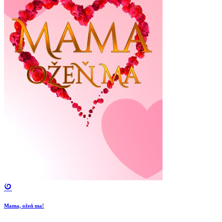
Mama, ožeň ma!