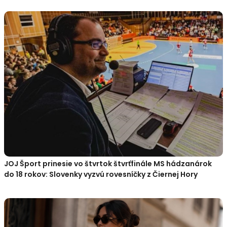
JOJ Šport prinesie vo štvrtok štvrťfinále MS hádzanárok
do 18 rokov: Slovenky vyzvú rovesníčky z Čiernej Hory