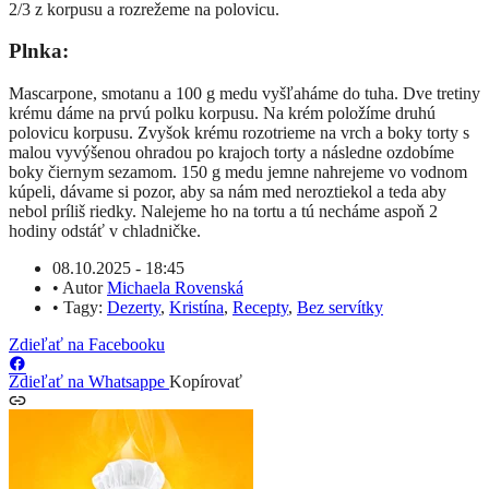
2/3 z korpusu a rozrežeme na polovicu.
Plnka:
Mascarpone, smotanu a 100 g medu vyšľaháme do tuha. Dve tretiny
krému dáme na prvú polku korpusu. Na krém položíme druhú
polovicu korpusu. Zvyšok krému rozotrieme na vrch a boky torty s
malou vyvýšenou ohradou po krajoch torty a následne ozdobíme
boky čiernym sezamom. 150 g medu jemne nahrejeme vo vodnom
kúpeli, dávame si pozor, aby sa nám med neroztiekol a teda aby
nebol príliš riedky. Nalejeme ho na tortu a tú necháme aspoň 2
hodiny odstáť v chladničke.
08.10.2025 - 18:45
•
Autor
Michaela Rovenská
•
Tagy:
Dezerty
,
Kristína
,
Recepty
,
Bez servítky
Zdieľať na Facebooku
Zdieľať na Whatsappe
Kopírovať