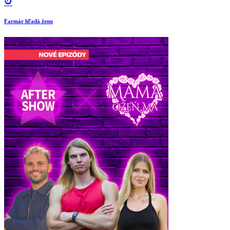
Farmár hľadá ženu