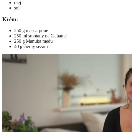
olej
soľ
Krém:
250 g mascarpone
250 ml smotany na šľahanie
250 g Manuka medu
40 g čierny sezam