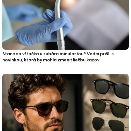
Stane sa vŕtačka u zubára minulosťou? Vedci prišli s
novinkou, ktorá by mohla zmeniť liečbu kazov!