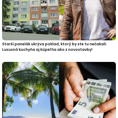
Starší panelák ukrýva poklad, ktorý by ste tu nečakali:
Luxusná kuchyňa aj kúpeľňa ako z novostavby!