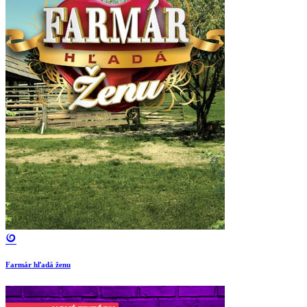
Farmár hľadá ženu