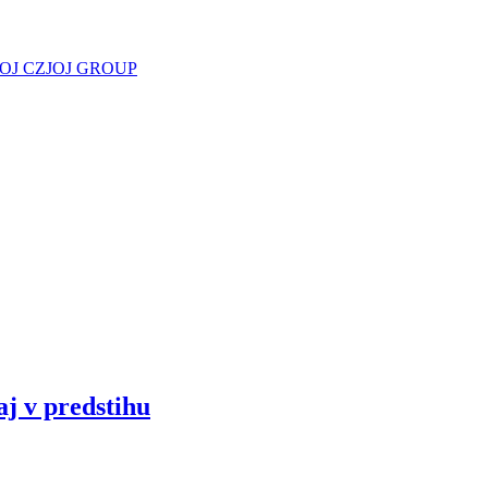
JOJ CZ
JOJ GROUP
aj v predstihu