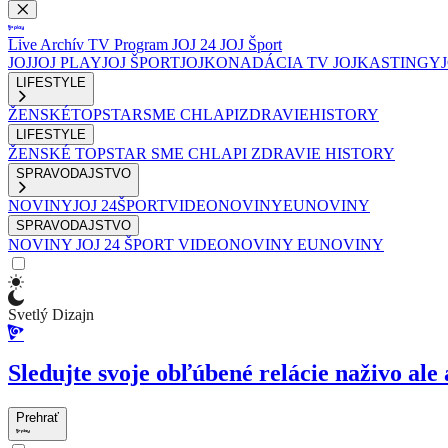
Live
Archív
TV Program
JOJ 24
JOJ Šport
JOJ
JOJ PLAY
JOJ ŠPORT
JOJKO
NADÁCIA TV JOJ
KASTINGY
LIFESTYLE
ŽENSKÉ
TOPSTAR
SME CHLAPI
ZDRAVIE
HISTORY
LIFESTYLE
ŽENSKÉ
TOPSTAR
SME CHLAPI
ZDRAVIE
HISTORY
SPRAVODAJSTVO
NOVINY
JOJ 24
ŠPORT
VIDEONOVINY
EUNOVINY
SPRAVODAJSTVO
NOVINY
JOJ 24
ŠPORT
VIDEONOVINY
EUNOVINY
Svetlý Dizajn
Sledujte svoje obľúbené relácie naživo ale 
Prehrať