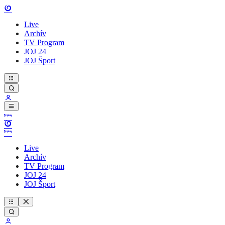
Live
Archív
TV Program
JOJ 24
JOJ Šport
Live
Archív
TV Program
JOJ 24
JOJ Šport