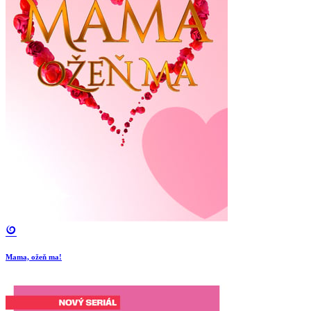
Mama, ožeň ma!