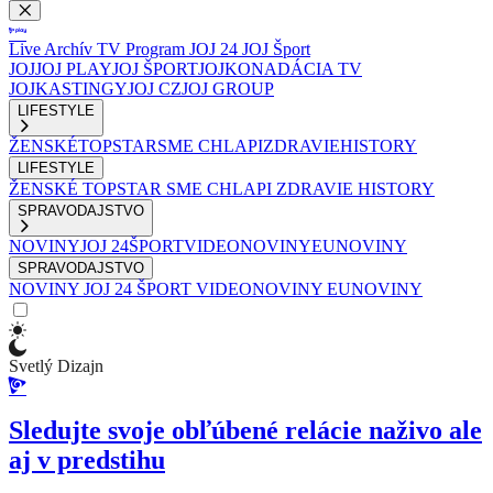
Live
Archív
TV Program
JOJ 24
JOJ Šport
JOJ
JOJ PLAY
JOJ ŠPORT
JOJKO
NADÁCIA TV
JOJ
KASTINGY
JOJ CZ
JOJ GROUP
LIFESTYLE
ŽENSKÉ
TOPSTAR
SME CHLAPI
ZDRAVIE
HISTORY
LIFESTYLE
ŽENSKÉ
TOPSTAR
SME CHLAPI
ZDRAVIE
HISTORY
SPRAVODAJSTVO
NOVINY
JOJ 24
ŠPORT
VIDEONOVINY
EUNOVINY
SPRAVODAJSTVO
NOVINY
JOJ 24
ŠPORT
VIDEONOVINY
EUNOVINY
Svetlý Dizajn
Sledujte svoje obľúbené relácie naživo ale
aj v predstihu