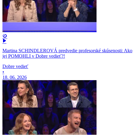
Martina SCHINDLEROVÁ predvedie profesorské skúsenosti: Ako
jej POMOHLI v Dobre vedieť?!
Dobre vedieť
•
18. 06. 2026