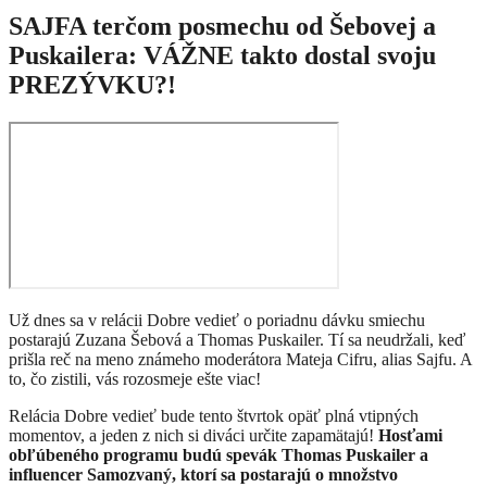
SAJFA terčom posmechu od Šebovej a
Puskailera: VÁŽNE takto dostal svoju
PREZÝVKU?!
Už dnes sa v relácii Dobre vedieť o poriadnu dávku smiechu
postarajú Zuzana Šebová a Thomas Puskailer. Tí sa neudržali, keď
prišla reč na meno známeho moderátora Mateja Cifru, alias Sajfu. A
to, čo zistili, vás rozosmeje ešte viac!
Relácia Dobre vedieť bude tento štvrtok opäť plná vtipných
momentov, a jeden z nich si diváci určite zapamätajú!
Hosťami
obľúbeného programu budú spevák Thomas Puskailer a
influencer Samozvaný, ktorí sa postarajú o množstvo