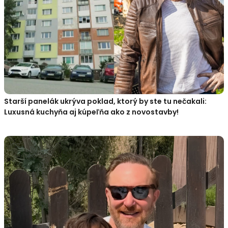
Starší panelák ukrýva poklad, ktorý by ste tu nečakali:
Luxusná kuchyňa aj kúpeľňa ako z novostavby!