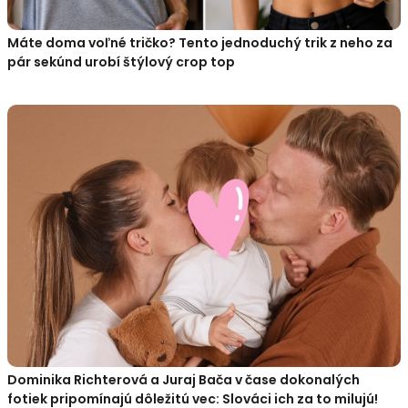
Máte doma voľné tričko? Tento jednoduchý trik z neho za
pár sekúnd urobí štýlový crop top
Dominika Richterová a Juraj Bača v čase dokonalých
fotiek pripomínajú dôležitú vec: Slováci ich za to milujú!