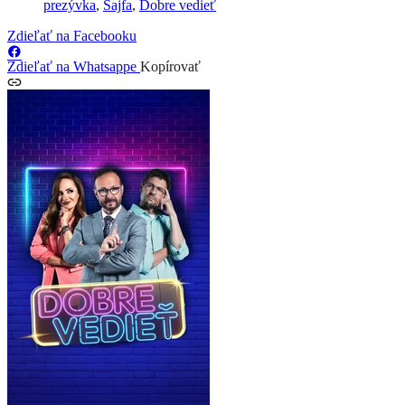
prezývka
,
Sajfa
,
Dobre vedieť
Zdieľať na Facebooku
Zdieľať na Whatsappe
Kopírovať