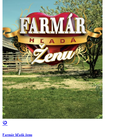
Farmár hľadá ženu