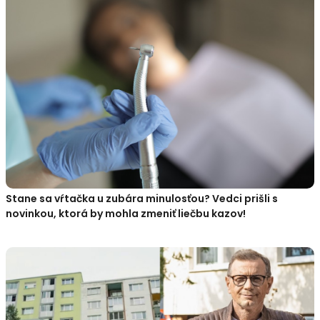
Stane sa vŕtačka u zubára minulosťou? Vedci prišli s
novinkou, ktorá by mohla zmeniť liečbu kazov!