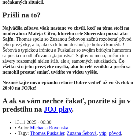
nečakaných situácií.
Prišli na to?
Najväčšia zábava však nastane vo chvíli, keď sa téma stočí na
moderátora Mateja Cifru, ktorého celé Slovensko pozná ako
Sajfu.
Thomas spolu so Zuzanou Šebovou začnú rozoberať pôvod
jeho prezývky, a to, ako sa k tomu dostanú, je hotová komédia!
Šebová s typickou iróniou a Puskailer so svojím britkým humorom
sa pustia do odhaľovania „tajomstva“ Sajfovho mena, pričom ich
závery rozosmejú nielen štáb, ale aj samotných súťažiacich.
Čo
všetko si o jeho prezývke myslia, ako to celé vzniklo a prečo sa
nemohli prestať smiať, uvidíte vo videu vyššie.
Nezmeškajte novú epizódu relácie Dobre vedieť už vo štvrtok o
20:40 na JOJke!
A ak sa vám nechce čakať, pozrite si ju v
predstihu na
JOJ play
.
13.11.2025 - 06:30
•
Autor
Michaela Rovenská
•
Tagy:
Thomas Puskailer
,
Zuzana Šebová
,
vtip
,
pôvod
,