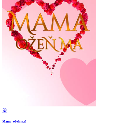
Mama, ožeň ma!