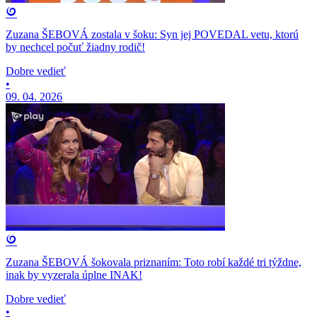
Zuzana ŠEBOVÁ zostala v šoku: Syn jej POVEDAL vetu, ktorú
by nechcel počuť žiadny rodič!
Dobre vedieť
•
09. 04. 2026
Zuzana ŠEBOVÁ šokovala priznaním: Toto robí každé tri týždne,
inak by vyzerala úplne INAK!
Dobre vedieť
•