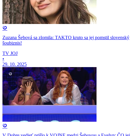
Zuzana Šebová sa zlomila: TAKTO kruto sa jej pomstil slovenský
šoubiznis!
TV JOJ
•
29. 10. 2025
V Dobre vedieť prišlo k VOJNE medzi Šebovou a Evelyn: ČO jej