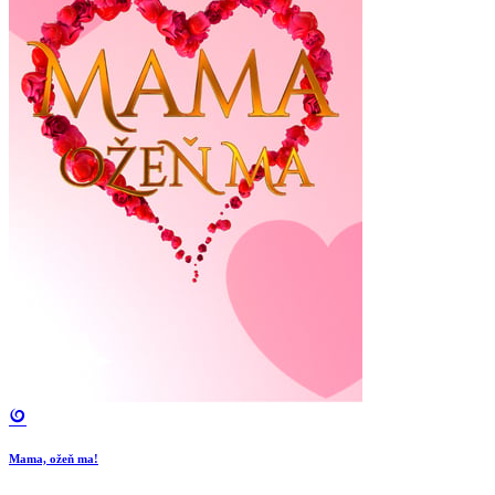
Mama, ožeň ma!