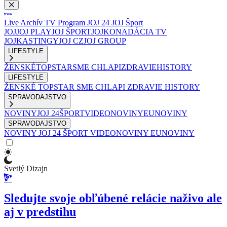
Live
Archív
TV Program
JOJ 24
JOJ Šport
JOJ
JOJ PLAY
JOJ ŠPORT
JOJKO
NADÁCIA TV
JOJ
KASTINGY
JOJ CZ
JOJ GROUP
LIFESTYLE
ŽENSKÉ
TOPSTAR
SME CHLAPI
ZDRAVIE
HISTORY
LIFESTYLE
ŽENSKÉ
TOPSTAR
SME CHLAPI
ZDRAVIE
HISTORY
SPRAVODAJSTVO
NOVINY
JOJ 24
ŠPORT
VIDEONOVINY
EUNOVINY
SPRAVODAJSTVO
NOVINY
JOJ 24
ŠPORT
VIDEONOVINY
EUNOVINY
Svetlý Dizajn
Sledujte svoje obľúbené relácie naživo ale
aj v predstihu