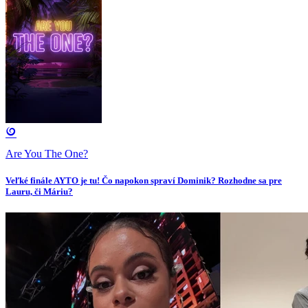
Are You The One?
Veľké finále AYTO je tu! Čo napokon spraví Dominik? Rozhodne sa pre
Lauru, či Máriu?