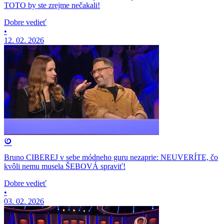
TOTO by ste zrejme nečakali!
Dobre vedieť
•
12. 02. 2026
Bruno CIBEREJ v sebe módneho guru nezaprie: NEUVERÍTE, čo
kvôli nemu musela ŠEBOVÁ spraviť!
Dobre vedieť
•
03. 02. 2026