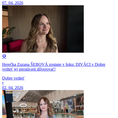
07. 04. 2026
Herečka Zuzana ŠEBOVÁ zostane v šoku: DIVÁCI v Dobre
vedieť jej prestávajú dôverovať!
Dobre vedieť
•
02. 04. 2026