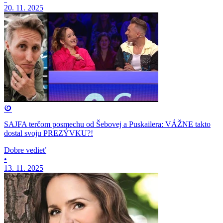
20. 11. 2025
SAJFA terčom posmechu od Šebovej a Puskailera: VÁŽNE takto
dostal svoju PREZÝVKU?!
Dobre vedieť
•
13. 11. 2025