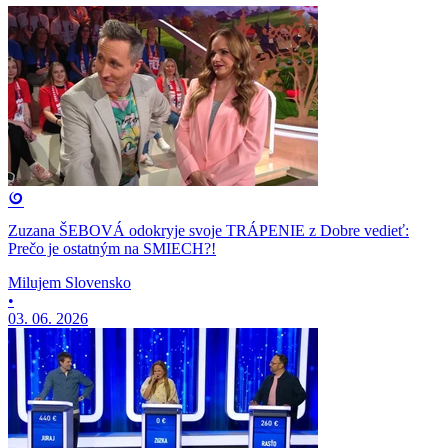
Zuzana ŠEBOVÁ odokryje svoje TRÁPENIE z Dobre vedieť:
Prečo je ostatným na SMIECH?!
Milujem Slovensko
•
03. 06. 2026