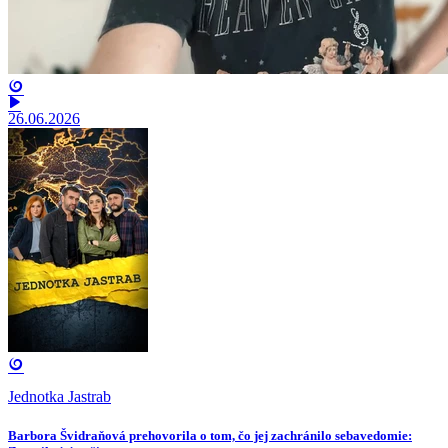
26.06.2026
Jednotka Jastrab
Barbora Švidraňová prehovorila o tom, čo jej zachránilo sebavedomie: