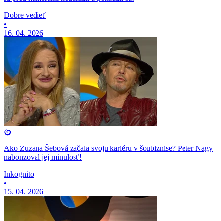
Dobre vedieť
•
16. 04. 2026
Ako Zuzana Šebová začala svoju kariéru v šoubiznise? Peter Nagy
nabonzoval jej minulosť!
Inkognito
•
15. 04. 2026