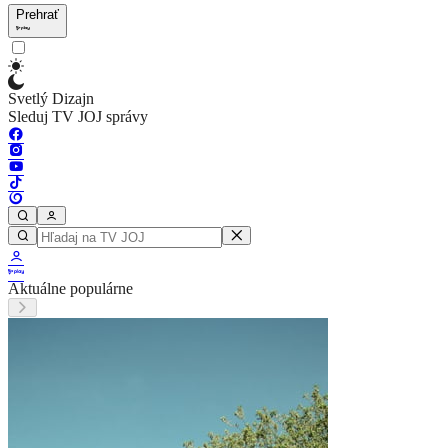
Prehrať
Svetlý Dizajn
Sleduj TV JOJ správy
Aktuálne populárne