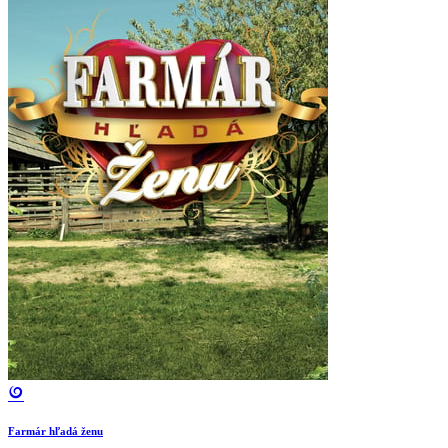
Farmár hľadá ženu