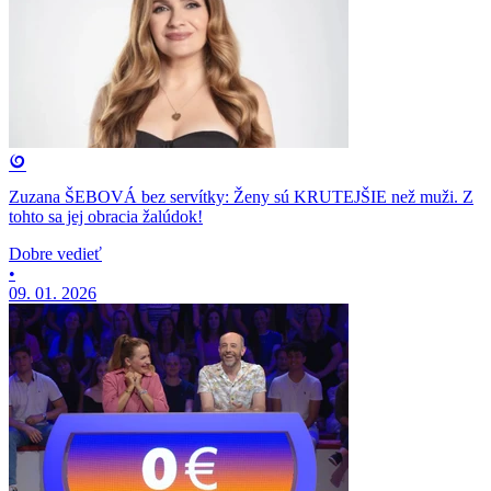
Zuzana ŠEBOVÁ bez servítky: Ženy sú KRUTEJŠIE než muži. Z
tohto sa jej obracia žalúdok!
Dobre vedieť
•
09. 01. 2026