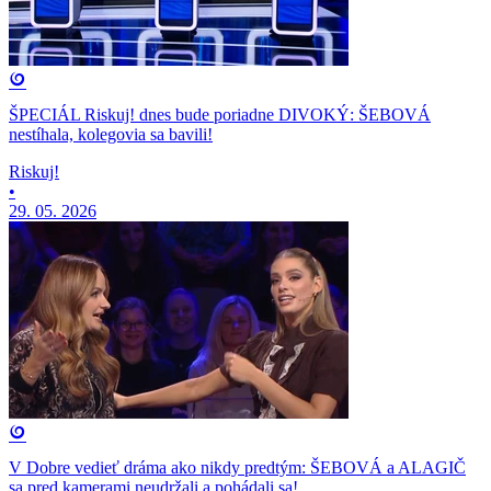
ŠPECIÁL Riskuj! dnes bude poriadne DIVOKÝ: ŠEBOVÁ
nestíhala, kolegovia sa bavili!
Riskuj!
•
29. 05. 2026
V Dobre vedieť dráma ako nikdy predtým: ŠEBOVÁ a ALAGIČ
sa pred kamerami neudržali a pohádali sa!