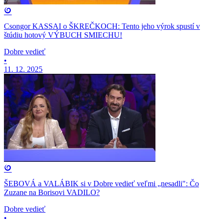
Csongor KASSAI o ŠKREČKOCH: Tento jeho výrok spustí v
štúdiu hotový VÝBUCH SMIECHU!
Dobre vedieť
•
11. 12. 2025
ŠEBOVÁ a VALÁBIK si v Dobre vedieť veľmi „nesadli": Čo
Zuzane na Borisovi VADILO?
Dobre vedieť
•