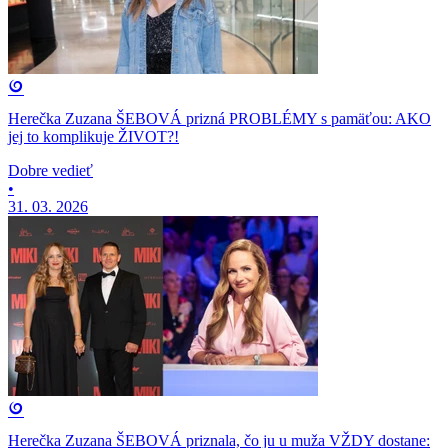
Herečka Zuzana ŠEBOVÁ prizná PROBLÉMY s pamäťou: AKO
jej to komplikuje ŽIVOT?!
Dobre vedieť
•
31. 03. 2026
Herečka Zuzana ŠEBOVÁ priznala, čo ju u muža VŽDY dostane: