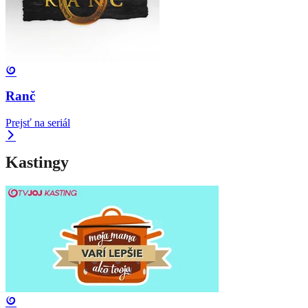
Ranč
Prejsť na seriál
Kastingy