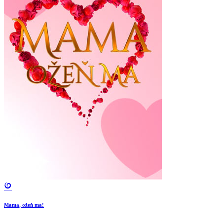
Mama, ožeň ma!