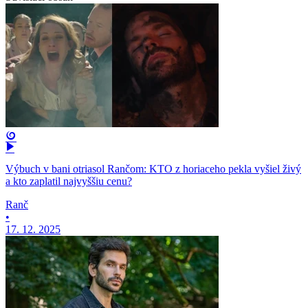
Výbuch v bani otriasol Rančom: KTO z horiaceho pekla vyšiel živý
a kto zaplatil najvyššiu cenu?
Ranč
•
17. 12. 2025