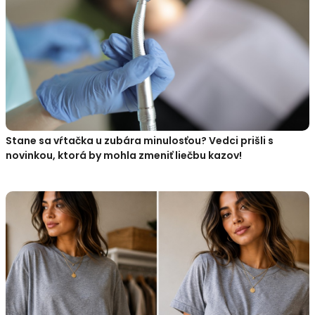
Stane sa vŕtačka u zubára minulosťou? Vedci prišli s
novinkou, ktorá by mohla zmeniť liečbu kazov!