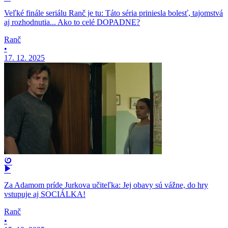
Veľké finále seriálu Ranč je tu: Táto séria priniesla bolesť, tajomstvá
aj rozhodnutia... Ako to celé DOPADNE?
Ranč
•
17. 12. 2025
Za Adamom príde Jurkova učiteľka: Jej obavy sú vážne, do hry
vstupuje aj SOCIÁLKA!
Ranč
•