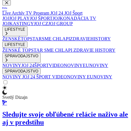
Live
Archív
TV Program
JOJ 24
JOJ Šport
JOJ
JOJ PLAY
JOJ ŠPORT
JOJKO
NADÁCIA TV
JOJ
KASTINGY
JOJ CZ
JOJ GROUP
LIFESTYLE
ŽENSKÉ
TOPSTAR
SME CHLAPI
ZDRAVIE
HISTORY
LIFESTYLE
ŽENSKÉ
TOPSTAR
SME CHLAPI
ZDRAVIE
HISTORY
SPRAVODAJSTVO
NOVINY
JOJ 24
ŠPORT
VIDEONOVINY
EUNOVINY
SPRAVODAJSTVO
NOVINY
JOJ 24
ŠPORT
VIDEONOVINY
EUNOVINY
Svetlý Dizajn
Sledujte svoje obľúbené relácie naživo ale
aj v predstihu