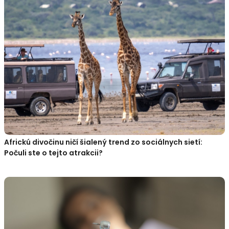
Africkú divočinu ničí šialený trend zo sociálnych sietí:
Počuli ste o tejto atrakcii?