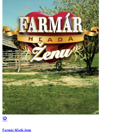
Farmár hľadá ženu