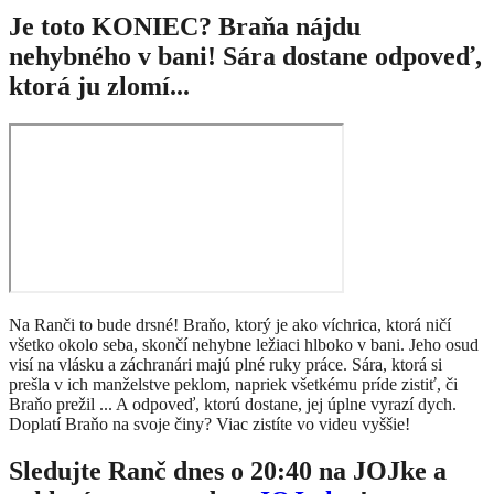
Je toto KONIEC? Braňa nájdu
nehybného v bani! Sára dostane odpoveď,
ktorá ju zlomí...
Na Ranči to bude drsné! Braňo, ktorý je ako víchrica, ktorá ničí
všetko okolo seba, skončí nehybne ležiaci hlboko v bani. Jeho osud
visí na vlásku a záchranári majú plné ruky práce. Sára, ktorá si
prešla v ich manželstve peklom, napriek všetkému príde zistiť, či
Braňo prežil ... A odpoveď, ktorú dostane, jej úplne vyrazí dych.
Doplatí Braňo na svoje činy? Viac zistíte vo videu vyššie!
Sledujte Ranč dnes o 20:40 na JOJke a