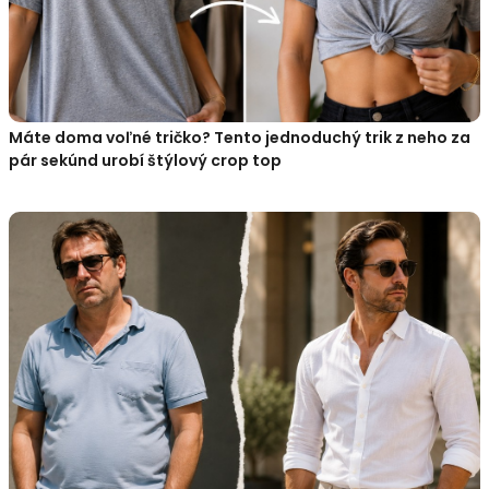
Máte doma voľné tričko? Tento jednoduchý trik z neho za
pár sekúnd urobí štýlový crop top