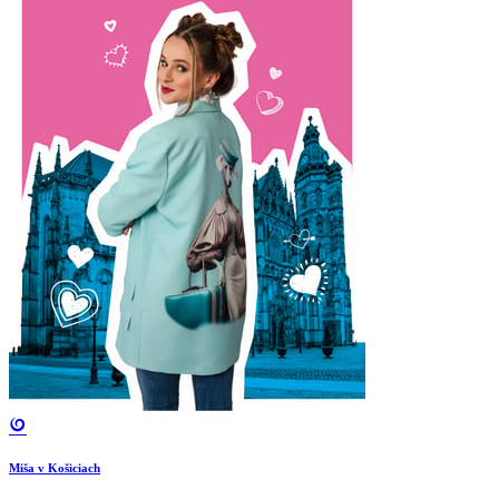
Miša v Košiciach