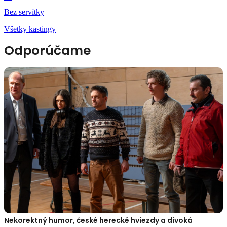
Bez servítky
Všetky kastingy
Odporúčame
Nekorektný humor, české herecké hviezdy a divoká