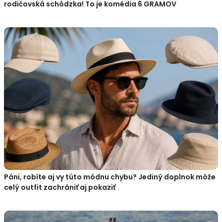
rodičovská schôdzka! To je komédia 6 GRAMOV
Páni, robíte aj vy túto módnu chybu? Jediný doplnok môže
celý outfit zachrániť aj pokaziť