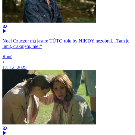
Noël Czuczor má jasno: TÚTO rolu by NIKDY nezobral. „Tam je
limit, ďakujem, nie!“
Ranč
•
17. 12. 2025