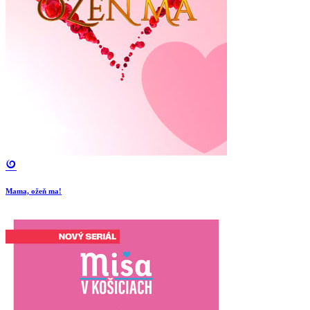
Mama, ožeň ma!