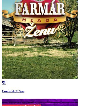
Farmár hľadá ženu