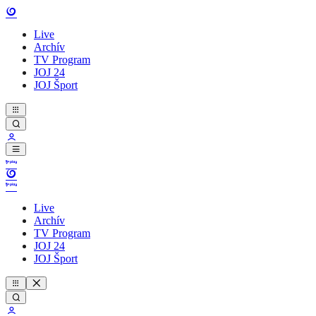
Live
Archív
TV Program
JOJ 24
JOJ Šport
Live
Archív
TV Program
JOJ 24
JOJ Šport