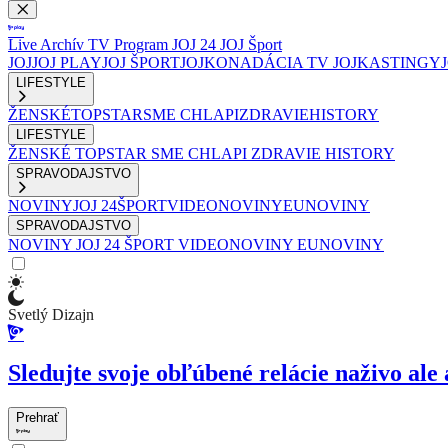
Live
Archív
TV Program
JOJ 24
JOJ Šport
JOJ
JOJ PLAY
JOJ ŠPORT
JOJKO
NADÁCIA TV JOJ
KASTINGY
LIFESTYLE
ŽENSKÉ
TOPSTAR
SME CHLAPI
ZDRAVIE
HISTORY
LIFESTYLE
ŽENSKÉ
TOPSTAR
SME CHLAPI
ZDRAVIE
HISTORY
SPRAVODAJSTVO
NOVINY
JOJ 24
ŠPORT
VIDEONOVINY
EUNOVINY
SPRAVODAJSTVO
NOVINY
JOJ 24
ŠPORT
VIDEONOVINY
EUNOVINY
Svetlý Dizajn
Sledujte svoje obľúbené relácie naživo ale 
Prehrať