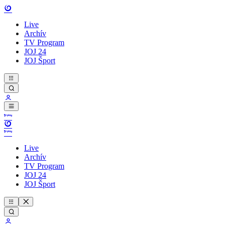
Live
Archív
TV Program
JOJ 24
JOJ Šport
Live
Archív
TV Program
JOJ 24
JOJ Šport