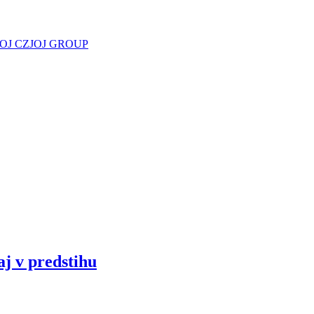
JOJ CZ
JOJ GROUP
aj v predstihu