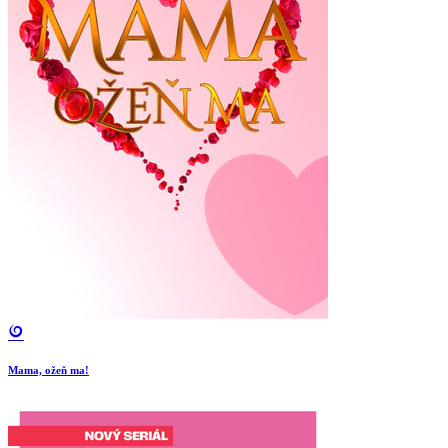
Mama, ožeň ma!