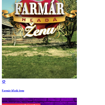
Farmár hľadá ženu