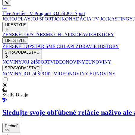
Live
Archív
TV Program
JOJ 24
JOJ Šport
JOJ
JOJ PLAY
JOJ ŠPORT
JOJKO
NADÁCIA TV JOJ
KASTINGY
LIFESTYLE
ŽENSKÉ
TOPSTAR
SME CHLAPI
ZDRAVIE
HISTORY
LIFESTYLE
ŽENSKÉ
TOPSTAR
SME CHLAPI
ZDRAVIE
HISTORY
SPRAVODAJSTVO
NOVINY
JOJ 24
ŠPORT
VIDEONOVINY
EUNOVINY
SPRAVODAJSTVO
NOVINY
JOJ 24
ŠPORT
VIDEONOVINY
EUNOVINY
Svetlý Dizajn
Sledujte svoje obľúbené relácie naživo ale 
Prehrať