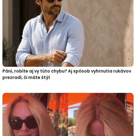
Páni, robíte aj vy túto chybu? Aj spôsob vyhrnutia rukávov
prezradí, či máte štýl