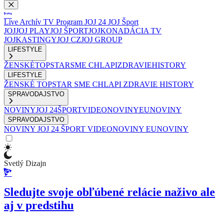
Live
Archív
TV Program
JOJ 24
JOJ Šport
JOJ
JOJ PLAY
JOJ ŠPORT
JOJKO
NADÁCIA TV
JOJ
KASTINGY
JOJ CZ
JOJ GROUP
LIFESTYLE
ŽENSKÉ
TOPSTAR
SME CHLAPI
ZDRAVIE
HISTORY
LIFESTYLE
ŽENSKÉ
TOPSTAR
SME CHLAPI
ZDRAVIE
HISTORY
SPRAVODAJSTVO
NOVINY
JOJ 24
ŠPORT
VIDEONOVINY
EUNOVINY
SPRAVODAJSTVO
NOVINY
JOJ 24
ŠPORT
VIDEONOVINY
EUNOVINY
Svetlý Dizajn
Sledujte svoje obľúbené relácie naživo ale
aj v predstihu