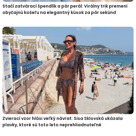
Stačí zatvárací špendlík a pár perál: Virálny trik premení
obyčajnú košeľu na elegantný kúsok za pár sekúnd
Zvierací vzor hlási veľký návrat: Sisa Sklovská ukázala
plavky, ktoré sú toto leto neprehliadnuteľné