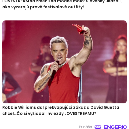
LOVESTREAM sa zmenil na módne mólo: Slovenky ukázali,
ako vyzerajú pravé festivalové outfity!
Robbie Williams dal prekvapujúci zákaz a David Guetta
chcel…Čo si vyžiadali hviezdy LOVESTREAMU?