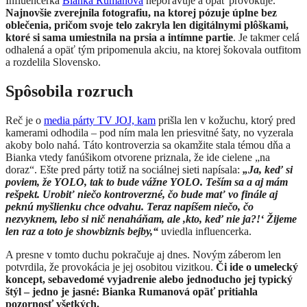
​​Influencerka
Bianka Rumanová
nepoľavuje a opäť provokuje.
Najnovšie zverejnila fotografiu, na ktorej pózuje úplne bez
oblečenia, pričom svoje telo zakryla len digitálnymi plôškami,
ktoré si sama umiestnila na prsia a intímne partie
. Je takmer celá
odhalená a opäť tým pripomenula akciu, na ktorej šokovala outfitom
a rozdelila Slovensko.
Spôsobila rozruch
Reč je o
media párty TV JOJ, kam
prišla len v kožuchu, ktorý pred
kamerami odhodila – pod ním mala len priesvitné šaty, no vyzerala
akoby bolo nahá. Táto kontroverzia sa okamžite stala témou dňa a
Bianka vtedy fanúšikom otvorene priznala, že ide cielene „na
doraz“. Ešte pred párty totiž na sociálnej sieti napísala:
„Ja, keď si
poviem, že YOLO, tak to bude vážne YOLO. Teším sa a aj mám
rešpekt. Urobiť niečo kontroverzné, čo bude mať vo finále aj
peknú myšlienku chce odvahu. Teraz napíšem niečo, čo
nezvyknem, lebo si nič nenaháňam, ale ,kto, keď nie ja?!‘ Žijeme
len raz a toto je showbiznis bejby,“
uviedla influencerka.
A presne v tomto duchu pokračuje aj dnes. Novým záberom len
potvrdila, že provokácia je jej osobitou vizitkou.
Či ide o umelecký
koncept, sebavedomé vyjadrenie alebo jednoducho jej typický
štýl – jedno je jasné: Bianka Rumanová opäť pritiahla
pozornosť všetkých.