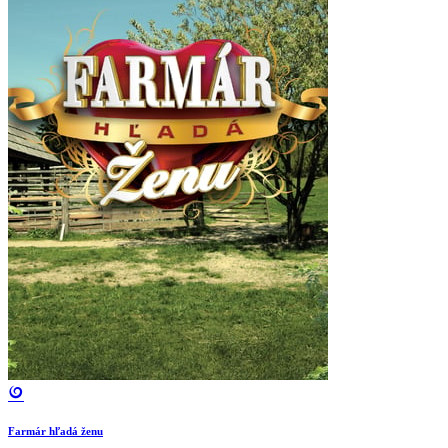
Farmár hľadá ženu