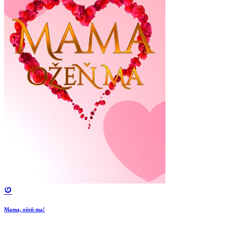
Mama, ožeň ma!