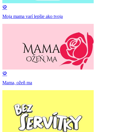
Moja mama varí lepšie ako tvoja
Mama, ožeň ma