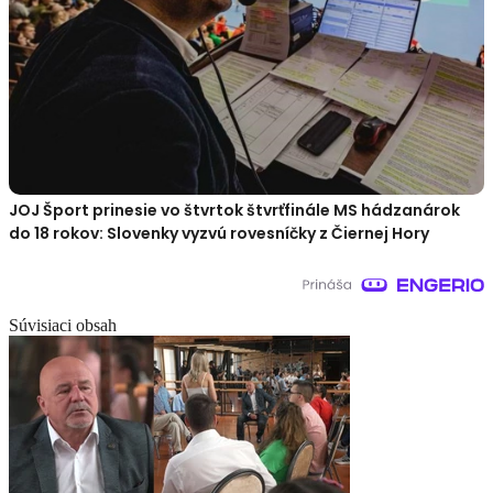
JOJ Šport prinesie vo štvrtok štvrťfinále MS hádzanárok
do 18 rokov: Slovenky vyzvú rovesníčky z Čiernej Hory
Súvisiaci obsah