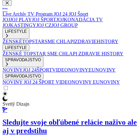
Live
Archív
TV Program
JOJ 24
JOJ Šport
JOJ
JOJ PLAY
JOJ ŠPORT
JOJKO
NADÁCIA TV
JOJ
KASTINGY
JOJ CZ
JOJ GROUP
LIFESTYLE
ŽENSKÉ
TOPSTAR
SME CHLAPI
ZDRAVIE
HISTORY
LIFESTYLE
ŽENSKÉ
TOPSTAR
SME CHLAPI
ZDRAVIE
HISTORY
SPRAVODAJSTVO
NOVINY
JOJ 24
ŠPORT
VIDEONOVINY
EUNOVINY
SPRAVODAJSTVO
NOVINY
JOJ 24
ŠPORT
VIDEONOVINY
EUNOVINY
Svetlý Dizajn
Sledujte svoje obľúbené relácie naživo ale
aj v predstihu