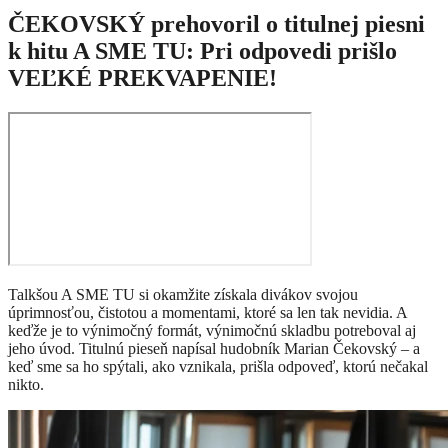
ČEKOVSKÝ prehovoril o titulnej piesni
k hitu A SME TU: Pri odpovedi prišlo
VEĽKÉ PREKVAPENIE!
Talkšou A SME TU si okamžite získala divákov svojou
úprimnosťou, čistotou a momentami, ktoré sa len tak nevidia. A
keďže je to výnimočný formát, výnimočnú skladbu potreboval aj
jeho úvod. Titulnú pieseň napísal hudobník Marian Čekovský – a
keď sme sa ho spýtali, ako vznikala, prišla odpoveď, ktorú nečakal
nikto.