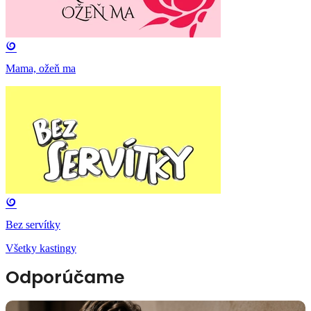
Mama, ožeň ma
Bez servítky
Všetky kastingy
Odporúčame