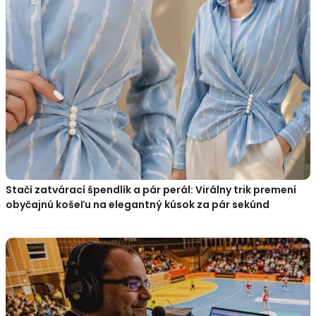
Stačí zatvárací špendlík a pár perál: Virálny trik premení
obyčajnú košeľu na elegantný kúsok za pár sekúnd