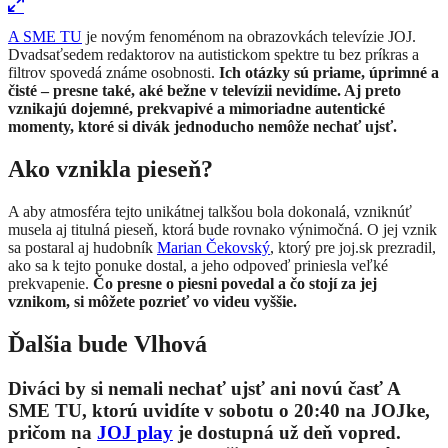
A SME TU
je novým fenoménom na obrazovkách televízie JOJ.
Dvadsaťsedem redaktorov na autistickom spektre tu bez príkras a
filtrov spovedá známe osobnosti.
Ich otázky sú priame, úprimné a
čisté – presne také, aké bežne v televízii nevidíme. Aj preto
vznikajú dojemné, prekvapivé a mimoriadne autentické
momenty, ktoré si divák jednoducho nemôže nechať ujsť.
Ako vznikla pieseň?
A aby atmosféra tejto unikátnej talkšou bola dokonalá, vzniknúť
musela aj titulná pieseň, ktorá bude rovnako výnimočná. O jej vznik
sa postaral aj hudobník
Marian Čekovský
, ktorý pre joj.sk prezradil,
ako sa k tejto ponuke dostal, a jeho odpoveď priniesla veľké
prekvapenie.
Čo presne o piesni povedal a čo stojí za jej
vznikom, si môžete pozrieť vo videu vyššie.
Ďalšia bude Vlhová
Diváci by si nemali nechať ujsť ani novú časť A
SME TU, ktorú uvidíte v sobotu o 20:40 na JOJke,
pričom na
JOJ play
je dostupná už deň vopred.