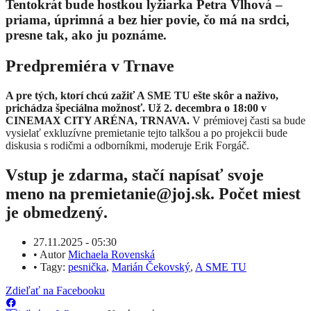
Tentokrát bude hostkou lyžiarka Petra Vlhová –
priama, úprimná a bez hier povie, čo má na srdci,
presne tak, ako ju poznáme.
Predpremiéra v Trnave
A pre tých, ktorí chcú zažiť A SME TU ešte skôr a naživo,
prichádza špeciálna možnosť. Už 2. decembra o 18:00 v
CINEMAX CITY ARÉNA, TRNAVA.
V prémiovej časti sa bude
vysielať exkluzívne premietanie tejto talkšou a po projekcii bude
diskusia s rodičmi a odborníkmi, moderuje Erik Forgáč.
Vstup je zdarma, stačí napísať svoje
meno na premietanie@joj.sk. Počet miest
je obmedzený.
27.11.2025 - 05:30
•
Autor
Michaela Rovenská
•
Tagy:
pesnička
,
Marián Čekovský
,
A SME TU
Zdieľať na Facebooku