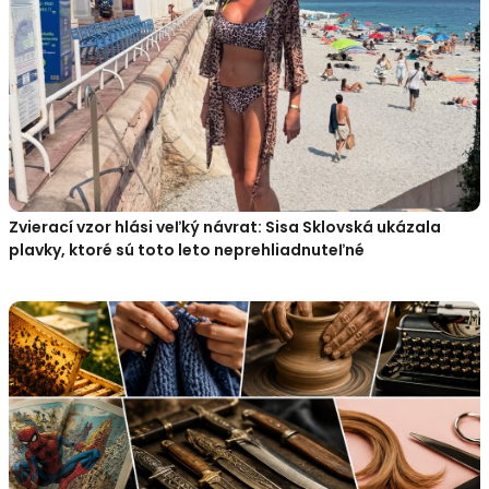
Zvierací vzor hlási veľký návrat: Sisa Sklovská ukázala
plavky, ktoré sú toto leto neprehliadnuteľné