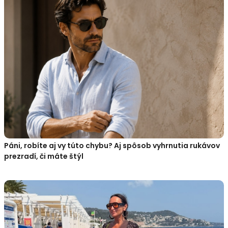
Páni, robíte aj vy túto chybu? Aj spôsob vyhrnutia rukávov
prezradí, či máte štýl