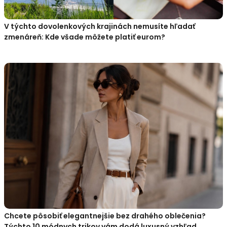
V týchto dovolenkových krajinách nemusíte hľadať
zmenáreň: Kde všade môžete platiť eurom?
Chcete pôsobiť elegantnejšie bez drahého oblečenia?
Týchto 10 módnych trikov vám dodá luxusný vzhľad