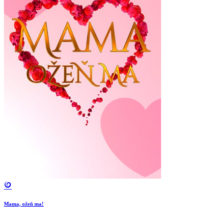
Mama, ožeň ma!