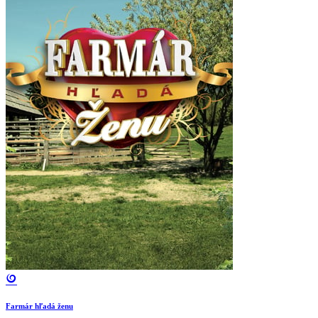
Farmár hľadá ženu