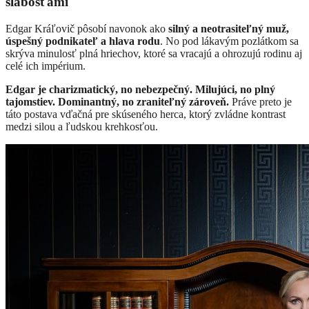
slabosťami
Edgar Kráľovič pôsobí navonok ako
silný a neotrasiteľný muž,
úspešný podnikateľ a hlava rodu
. No pod lákavým pozlátkom sa
skrýva minulosť plná hriechov, ktoré sa vracajú a ohrozujú rodinu aj
celé ich impérium.
Edgar je charizmatický, no nebezpečný. Milujúci, no plný
tajomstiev. Dominantný, no zraniteľný zároveň.
Práve preto je
táto postava vďačná pre skúseného herca, ktorý zvládne kontrast
medzi silou a ľudskou krehkosťou.