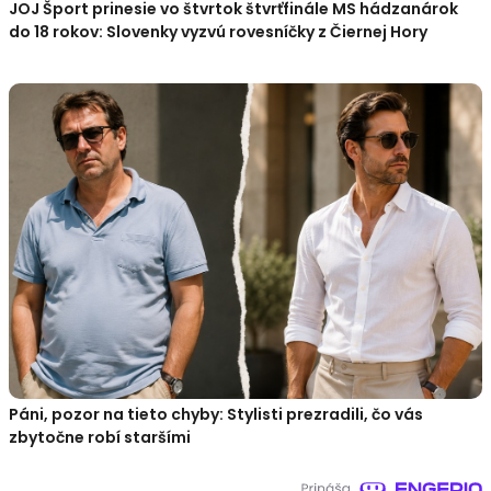
JOJ Šport prinesie vo štvrtok štvrťfinále MS hádzanárok
do 18 rokov: Slovenky vyzvú rovesníčky z Čiernej Hory
Páni, pozor na tieto chyby: Stylisti prezradili, čo vás
zbytočne robí staršími