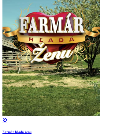
Farmár hľadá ženu