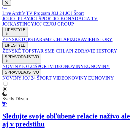
Live
Archív
TV Program
JOJ 24
JOJ Šport
JOJ
JOJ PLAY
JOJ ŠPORT
JOJKO
NADÁCIA TV
JOJ
KASTINGY
JOJ CZ
JOJ GROUP
LIFESTYLE
ŽENSKÉ
TOPSTAR
SME CHLAPI
ZDRAVIE
HISTORY
LIFESTYLE
ŽENSKÉ
TOPSTAR
SME CHLAPI
ZDRAVIE
HISTORY
SPRAVODAJSTVO
NOVINY
JOJ 24
ŠPORT
VIDEONOVINY
EUNOVINY
SPRAVODAJSTVO
NOVINY
JOJ 24
ŠPORT
VIDEONOVINY
EUNOVINY
Svetlý Dizajn
Sledujte svoje obľúbené relácie naživo ale
aj v predstihu