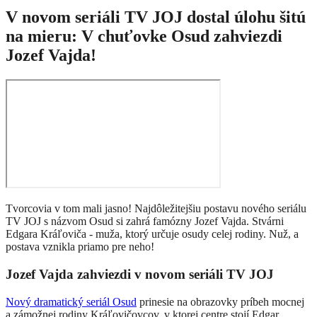
V novom seriáli TV JOJ dostal úlohu šitú
na mieru: V chuťovke Osud zahviezdi
Jozef Vajda!
Tvorcovia v tom mali jasno! Najdôležitejšiu postavu nového seriálu
TV JOJ s názvom Osud si zahrá famózny Jozef Vajda. Stvárni
Edgara Kráľoviča - muža, ktorý určuje osudy celej rodiny. Nuž, a
postava vznikla priamo pre neho!
Jozef Vajda zahviezdi v novom seriáli TV JOJ
Nový dramatický seriál Osud
prinesie na obrazovky príbeh mocnej
a zámožnej rodiny Kráľovičovcov, v ktorej centre stojí Edgar