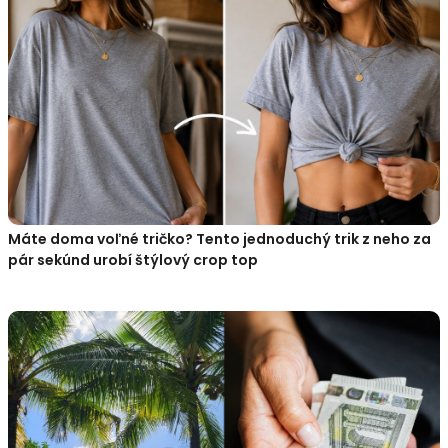
Máte doma voľné tričko? Tento jednoduchý trik z neho za
pár sekúnd urobí štýlový crop top