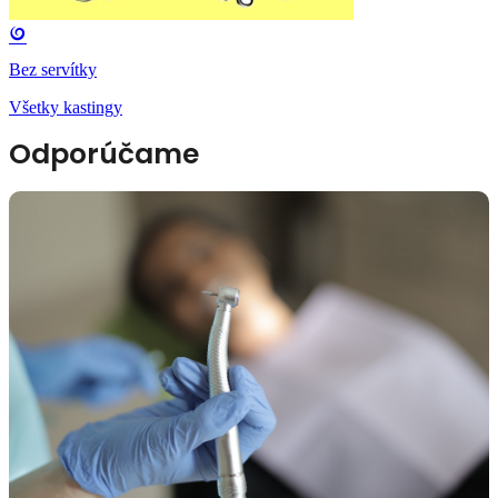
Bez servítky
Všetky kastingy
Odporúčame