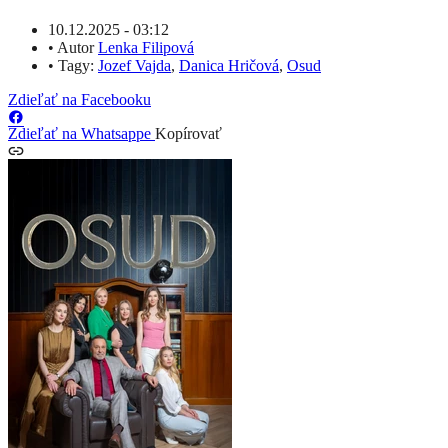
10.12.2025 - 03:12
•
Autor
Lenka Filipová
•
Tagy:
Jozef Vajda
,
Danica Hričová
,
Osud
Zdieľať na Facebooku
Zdieľať na Whatsappe
Kopírovať