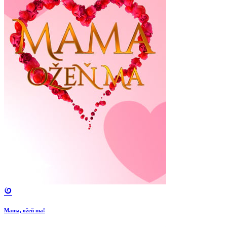
Mama, ožeň ma!