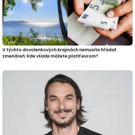
V týchto dovolenkových krajinách nemusíte hľadať
zmenáreň: Kde všade môžete platiť eurom?