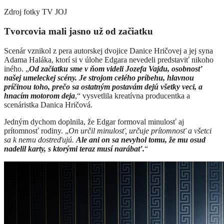
Zdroj fotky
TV JOJ
Tvorcovia mali jasno už od začiatku
Scenár vznikol z pera autorskej dvojice Danice Hričovej a jej syna
Adama Haláka, ktorí si v úlohe Edgara nevedeli predstaviť nikoho
iného. „
Od začiatku sme v ňom videli Jozefa Vajdu, osobnosť
našej umeleckej scény. Je strojom celého príbehu, hlavnou
príčinou toho, prečo sa ostatným postavám dejú všetky veci, a
hnacím motorom deja
,“ vysvetlila kreatívna producentka a
scenáristka Danica Hričová.
Jedným dychom doplnila, že Edgar formoval minulosť aj
prítomnosť rodiny. „
On určil minulosť, určuje prítomnosť a všetci
sa k nemu dostreďujú.
Ale ani on sa nevyhol tomu, že mu osud
nadelil karty, s ktorými teraz musí narábať.
“