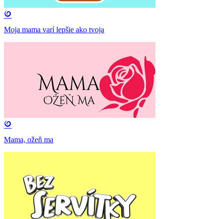
Moja mama varí lepšie ako tvoja
Mama, ožeň ma