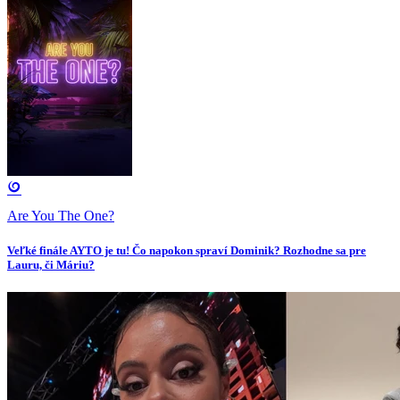
Are You The One?
Veľké finále AYTO je tu! Čo napokon spraví Dominik? Rozhodne sa pre
Lauru, či Máriu?