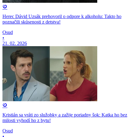
Herec Dávid Uzsák prehovoril o odpore k alkoholu: Takto ho
poznačili skúsenosti z detstva!
Osud
•
21. 02. 2026
Kristián sa vráti zo služobky a zažije poriadny šok: Katka ho bez
milosti vyhodí ho z bytu!
Osud
•