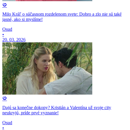
Milo Kráľ o súčasnom rozdelenom svete: Dobro a zlo nie sú také
jasné, ako si myslíme!
Osud
•
20. 03. 2026
Dajú sa konečne dokopy? Kristián a Valentína už svoje city
neukryjú, príde prvé vyznanie!
Osud
•