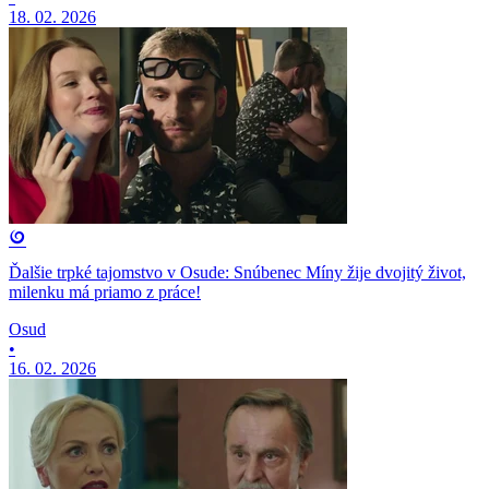
18. 02. 2026
Ďalšie trpké tajomstvo v Osude: Snúbenec Míny žije dvojitý život,
milenku má priamo z práce!
Osud
•
16. 02. 2026