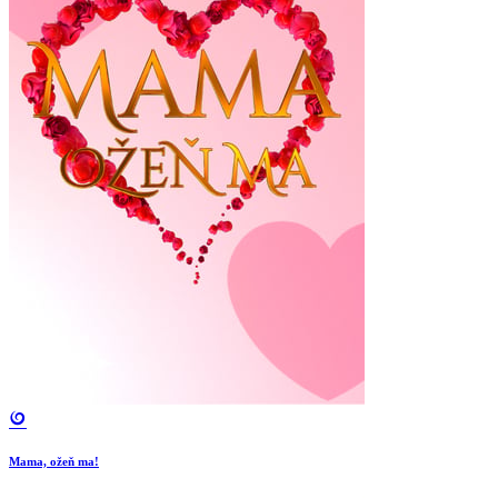
Mama, ožeň ma!