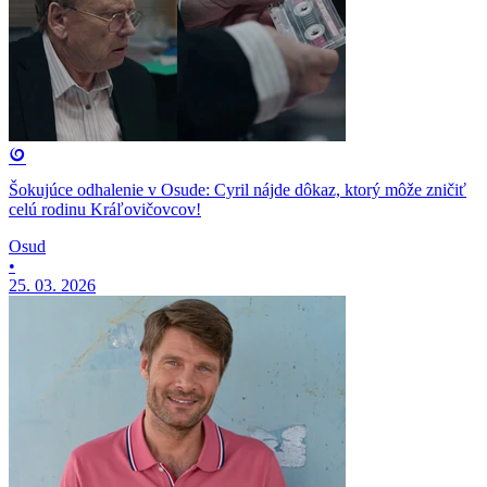
Šokujúce odhalenie v Osude: Cyril nájde dôkaz, ktorý môže zničiť
celú rodinu Kráľovičovcov!
Osud
•
25. 03. 2026