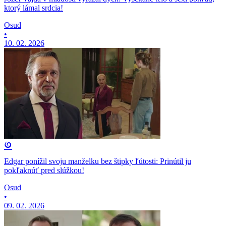
ktorý lámal srdcia!
Osud
•
10. 02. 2026
Edgar ponížil svoju manželku bez štipky ľútosti: Prinútil ju
pokľaknúť pred slúžkou!
Osud
•
09. 02. 2026