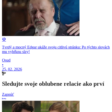
Tvrdý a mocný Edgar ukáže svoju citlivú stránku: Po týchto slovách
mu vyhŕknu slzy!
Osud
•
25. 02. 2026
Sledujte svoje oblubene relacie ako prví
Zapnúť