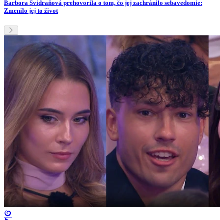
Barbora Švidraňová prehovorila o tom, čo jej zachránilo sebavedomie:
Zmenilo jej to život