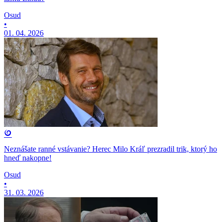
Osud
•
01. 04. 2026
Neznášate ranné vstávanie? Herec Milo Kráľ prezradil trik, ktorý ho
hneď nakopne!
Osud
•
31. 03. 2026