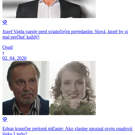
Jozef Vajda varuje pred sviatočným prejedaním: Slová, ktoré by si
mal prečítať každý!
Osud
•
02. 04. 2026
Edgar konečne prelomí mlčanie: Ako vlastne spoznal svoju osudovú
lásku Lindu?