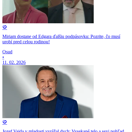
Miriam dostane od Edgara ďalšiu podpásovku: Pozrite, čo musí
urobí pred celou rodinou!
Osud
•
11. 02. 2026
Jozef Vajda v mladosti vyrážal dych: Vysekané telo a sexi pohľad,