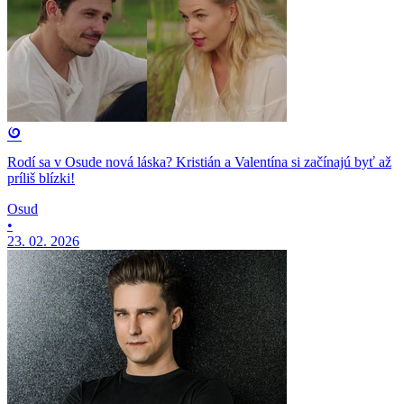
Rodí sa v Osude nová láska? Kristián a Valentína si začínajú byť až
príliš blízki!
Osud
•
23. 02. 2026