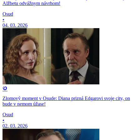
Alžbetu odvážnym návrhom!
Osud
•
04. 03. 2026
Zlomový moment v Osude: Diana prizná Edgarovi svoje city, on
bude v nemom úžase!
Osud
•
02. 03. 2026