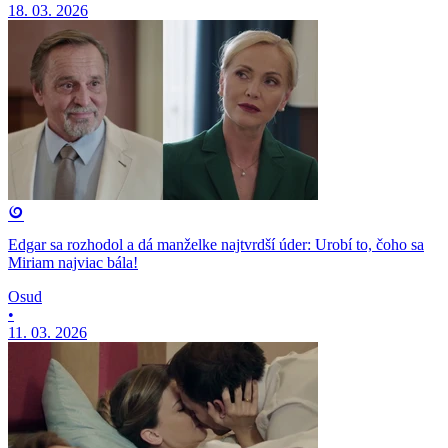
18. 03. 2026
Edgar sa rozhodol a dá manželke najtvrdší úder: Urobí to, čoho sa
Miriam najviac bála!
Osud
•
11. 03. 2026