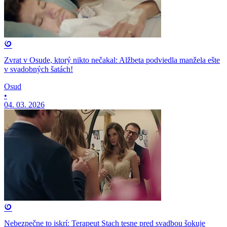
Zvrat v Osude, ktorý nikto nečakal: Alžbeta podviedla manžela ešte
v svadobných šatách!
Osud
•
04. 03. 2026
Nebezpečne to iskrí: Terapeut Stach tesne pred svadbou šokuje