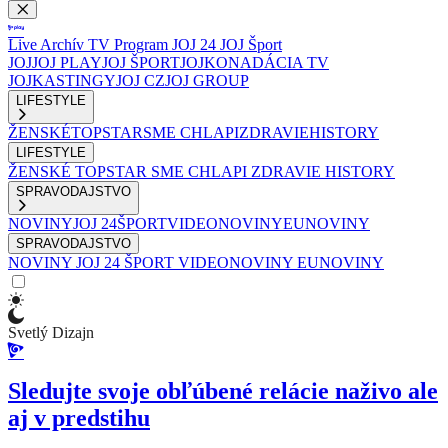
Live
Archív
TV Program
JOJ 24
JOJ Šport
JOJ
JOJ PLAY
JOJ ŠPORT
JOJKO
NADÁCIA TV
JOJ
KASTINGY
JOJ CZ
JOJ GROUP
LIFESTYLE
ŽENSKÉ
TOPSTAR
SME CHLAPI
ZDRAVIE
HISTORY
LIFESTYLE
ŽENSKÉ
TOPSTAR
SME CHLAPI
ZDRAVIE
HISTORY
SPRAVODAJSTVO
NOVINY
JOJ 24
ŠPORT
VIDEONOVINY
EUNOVINY
SPRAVODAJSTVO
NOVINY
JOJ 24
ŠPORT
VIDEONOVINY
EUNOVINY
Svetlý Dizajn
Sledujte svoje obľúbené relácie naživo ale
aj v predstihu