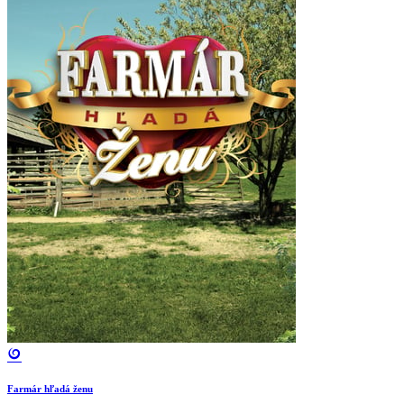
Farmár hľadá ženu