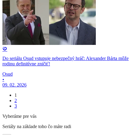
Do seriálu Osud vstupuje nebezpečný hráč: Alexander Bárta môže
rodinu definitívne zničiť!
Osud
•
09. 02. 2026
1
2
3
Vyberáme pre vás
Seriály na základe toho čo máte radi