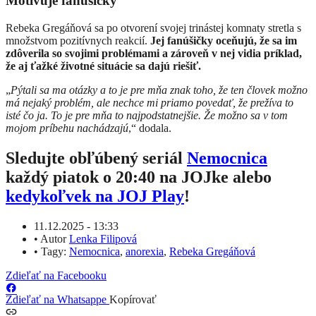
Motivuje fanúšičky
Rebeka Gregáňová sa po otvorení svojej trinástej komnaty stretla s
množstvom pozitívnych reakcií.
Jej fanúšičky oceňujú, že sa im
zdôverila so svojimi problémami a zároveň v nej vidia príklad,
že aj ťažké životné situácie sa dajú riešiť.
„
Pýtali sa ma otázky a to je pre mňa znak toho, že ten človek možno
má nejaký problém, ale nechce mi priamo povedať, že prežíva to
isté čo ja. To je pre mňa to najpodstatnejšie. Že možno sa v tom
mojom príbehu nachádzajú
,“ dodala.
Sledujte obľúbený seriál
Nemocnica
každý piatok o 20:40 na JOJke alebo
kedykoľvek na JOJ Play
!
11.12.2025 - 13:33
•
Autor
Lenka Filipová
•
Tagy:
Nemocnica
,
anorexia
,
Rebeka Gregáňová
Zdieľať na Facebooku
Zdieľať na Whatsappe
Kopírovať