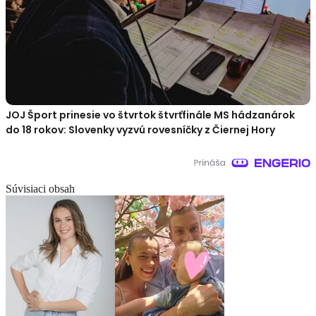
JOJ Šport prinesie vo štvrtok štvrťfinále MS hádzanárok
do 18 rokov: Slovenky vyzvú rovesníčky z Čiernej Hory
Súvisiaci obsah