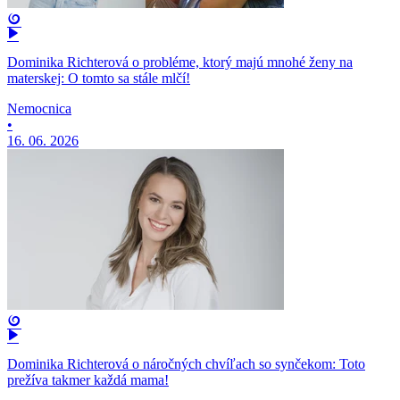
Dominika Richterová o probléme, ktorý majú mnohé ženy na
materskej: O tomto sa stále mlčí!
Nemocnica
•
16. 06. 2026
Dominika Richterová o náročných chvíľach so synčekom: Toto
prežíva takmer každá mama!