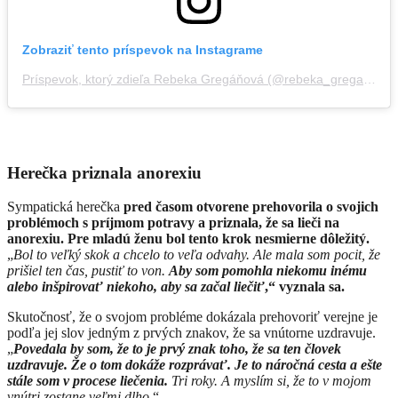
Zobraziť tento príspevok na Instagrame
Príspevok, ktorý zdieľa Rebeka Gregáňová (@rebeka_greganova)
Herečka priznala anorexiu
Sympatická herečka
pred časom otvorene prehovorila o svojich
problémoch s príjmom potravy a priznala, že sa lieči na
anorexiu. Pre mladú ženu bol tento krok nesmierne dôležitý.
„
Bol to veľký skok a chcelo to veľa odvahy. Ale mala som pocit, že
prišiel ten čas, pustiť to von.
Aby som pomohla niekomu inému
alebo inšpirovať niekoho, aby sa začal liečiť
,“ vyznala sa.
Skutočnosť, že o svojom probléme dokázala prehovoriť verejne je
podľa jej slov jedným z prvých znakov, že sa vnútorne uzdravuje.
„
Povedala by som, že to je prvý znak toho, že sa ten človek
uzdravuje. Že o tom dokáže rozprávať. Je to náročná cesta a ešte
stále som v procese liečenia.
Tri roky. A myslím si, že to v mojom
vnútri zostane veľmi dlho
.“