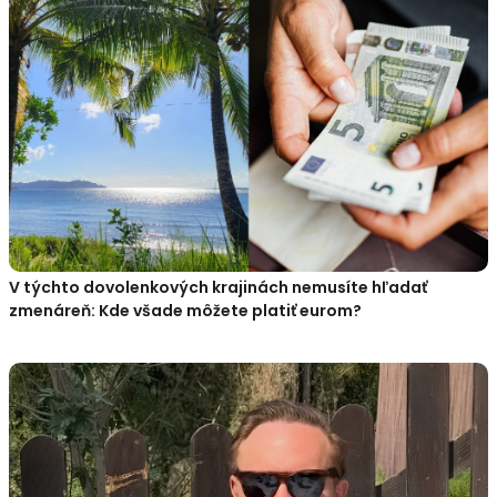
V týchto dovolenkových krajinách nemusíte hľadať
zmenáreň: Kde všade môžete platiť eurom?