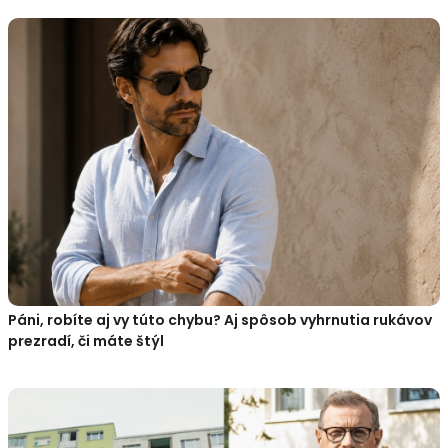
Páni, robíte aj vy túto chybu? Aj spôsob vyhrnutia rukávov
prezradí, či máte štýl