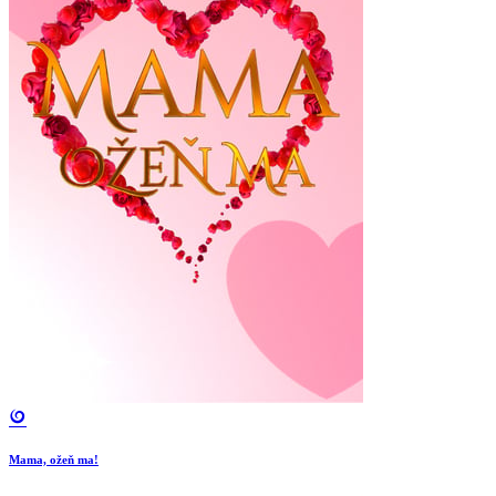
Mama, ožeň ma!