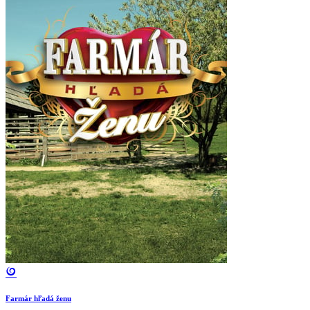
Farmár hľadá ženu