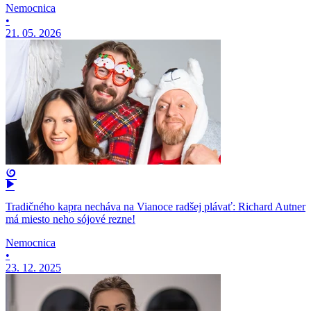
Nemocnica
•
21. 05. 2026
Tradičného kapra necháva na Vianoce radšej plávať: Richard Autner
má miesto neho sójové rezne!
Nemocnica
•
23. 12. 2025