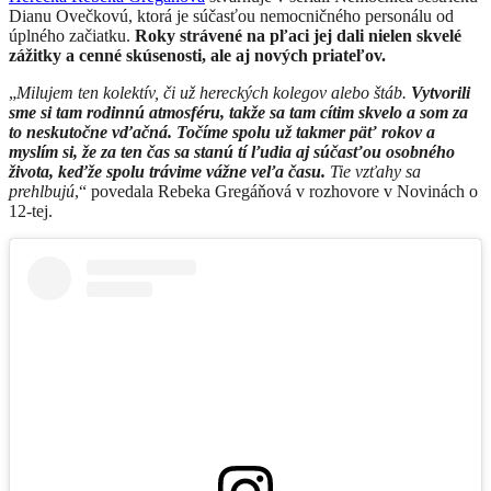
Dianu Ovečkovú, ktorá je súčasťou nemocničného personálu od
úplného začiatku.
Roky strávené na pľaci jej dali nielen skvelé
zážitky a cenné skúsenosti, ale aj nových priateľov.
„
Milujem ten kolektív, či už hereckých kolegov alebo štáb.
Vytvorili
sme si tam rodinnú atmosféru, takže sa tam cítim skvelo a som za
to neskutočne vďačná. Točíme spolu už takmer päť rokov a
myslím si, že za ten čas sa stanú tí ľudia aj súčasťou osobného
života, keďže spolu trávime vážne veľa času.
Tie vzťahy sa
prehlbujú
,“ povedala Rebeka Gregáňová v rozhovore v Novinách o
12-tej.