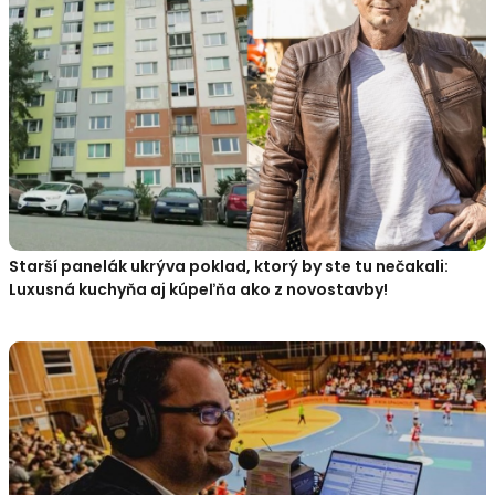
Starší panelák ukrýva poklad, ktorý by ste tu nečakali:
Luxusná kuchyňa aj kúpeľňa ako z novostavby!