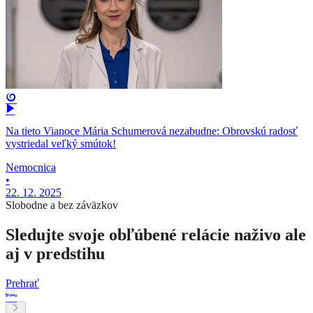
Na tieto Vianoce Mária Schumerová nezabudne: Obrovskú radosť
vystriedal veľký smútok!
Nemocnica
•
22. 12. 2025
Slobodne a bez záväzkov
Sledujte svoje obľúbené relácie naživo ale
aj v predstihu
Prehrať