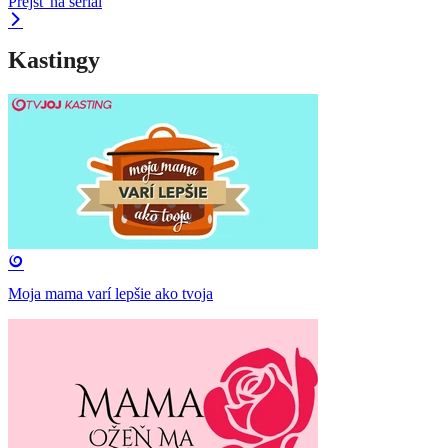
Prejsť na seriál
Kastingy
Moja mama varí lepšie ako tvoja