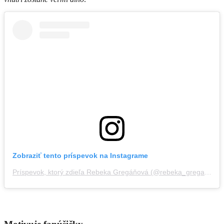
Zobraziť tento príspevok na Instagrame
Príspevok, ktorý zdieľa Rebeka Gregáňová (@rebeka_greganova)