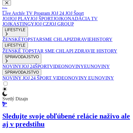
Live
Archív
TV Program
JOJ 24
JOJ Šport
JOJ
JOJ PLAY
JOJ ŠPORT
JOJKO
NADÁCIA TV
JOJ
KASTINGY
JOJ CZ
JOJ GROUP
LIFESTYLE
ŽENSKÉ
TOPSTAR
SME CHLAPI
ZDRAVIE
HISTORY
LIFESTYLE
ŽENSKÉ
TOPSTAR
SME CHLAPI
ZDRAVIE
HISTORY
SPRAVODAJSTVO
NOVINY
JOJ 24
ŠPORT
VIDEONOVINY
EUNOVINY
SPRAVODAJSTVO
NOVINY
JOJ 24
ŠPORT
VIDEONOVINY
EUNOVINY
Svetlý Dizajn
Sledujte svoje obľúbené relácie naživo ale
aj v predstihu