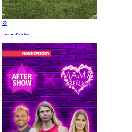
Farmár hľadá ženu