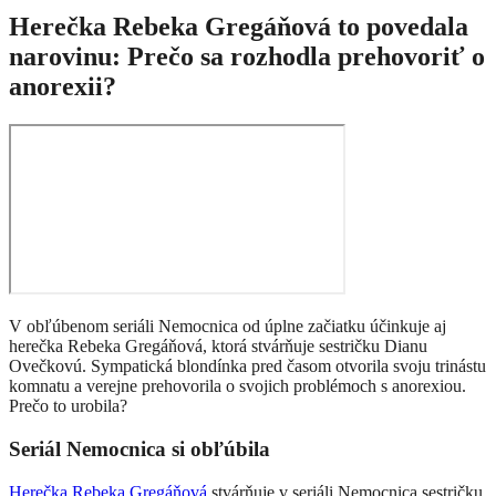
Herečka Rebeka Gregáňová to povedala
narovinu: Prečo sa rozhodla prehovoriť o
anorexii?
V obľúbenom seriáli Nemocnica od úplne začiatku účinkuje aj
herečka Rebeka Gregáňová, ktorá stvárňuje sestričku Dianu
Ovečkovú. Sympatická blondínka pred časom otvorila svoju trinástu
komnatu a verejne prehovorila o svojich problémoch s anorexiou.
Prečo to urobila?
Seriál Nemocnica si obľúbila
Herečka Rebeka Gregáňová
stvárňuje v seriáli Nemocnica sestričku