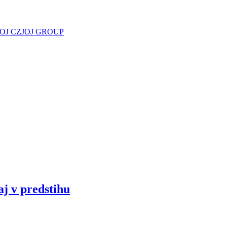
JOJ CZ
JOJ GROUP
aj v predstihu