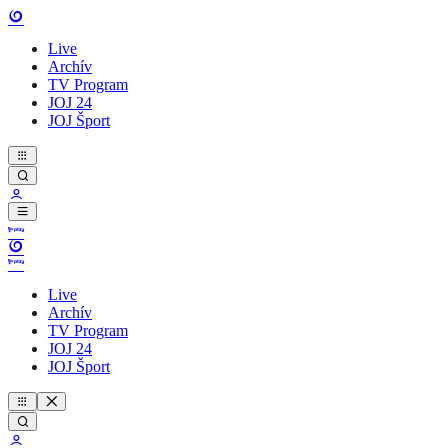
Live
Archív
TV Program
JOJ 24
JOJ Šport
Live
Archív
TV Program
JOJ 24
JOJ Šport