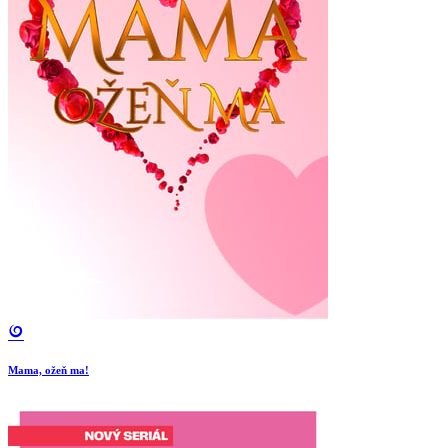
Mama, ožeň ma!