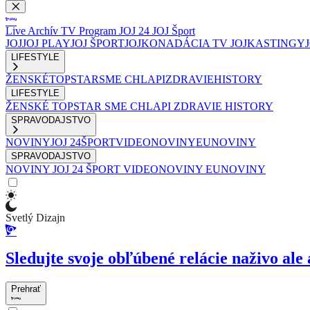
Live
Archív
TV Program
JOJ 24
JOJ Šport
JOJ
JOJ PLAY
JOJ ŠPORT
JOJKO
NADÁCIA TV JOJ
KASTINGY
LIFESTYLE
ŽENSKÉ
TOPSTAR
SME CHLAPI
ZDRAVIE
HISTORY
LIFESTYLE
ŽENSKÉ
TOPSTAR
SME CHLAPI
ZDRAVIE
HISTORY
SPRAVODAJSTVO
NOVINY
JOJ 24
ŠPORT
VIDEONOVINY
EUNOVINY
SPRAVODAJSTVO
NOVINY
JOJ 24
ŠPORT
VIDEONOVINY
EUNOVINY
Svetlý Dizajn
Sledujte svoje obľúbené relácie naživo ale 
Prehrať