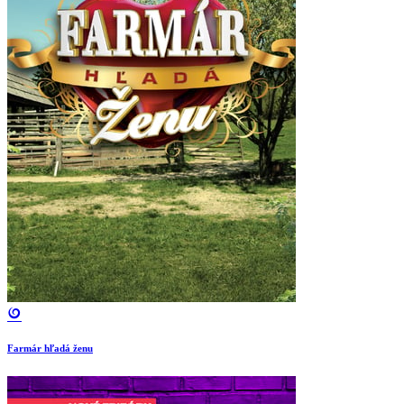
Farmár hľadá ženu