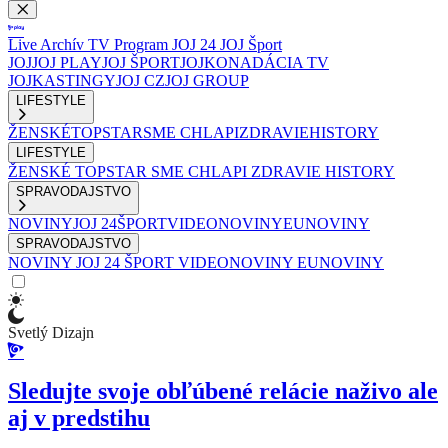
Live
Archív
TV Program
JOJ 24
JOJ Šport
JOJ
JOJ PLAY
JOJ ŠPORT
JOJKO
NADÁCIA TV
JOJ
KASTINGY
JOJ CZ
JOJ GROUP
LIFESTYLE
ŽENSKÉ
TOPSTAR
SME CHLAPI
ZDRAVIE
HISTORY
LIFESTYLE
ŽENSKÉ
TOPSTAR
SME CHLAPI
ZDRAVIE
HISTORY
SPRAVODAJSTVO
NOVINY
JOJ 24
ŠPORT
VIDEONOVINY
EUNOVINY
SPRAVODAJSTVO
NOVINY
JOJ 24
ŠPORT
VIDEONOVINY
EUNOVINY
Svetlý Dizajn
Sledujte svoje obľúbené relácie naživo ale
aj v predstihu