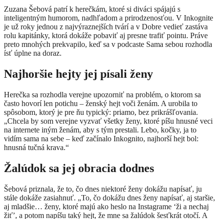
Zuzana Šebová patrí k herečkám, ktoré si diváci spájajú s
inteligentným humorom, nadhľadom a prirodzenosťou. V Inkognite
je už roky jednou z najvýraznejších tvárí a v Dobre vedieť zastáva
rolu kapitánky, ktorá dokáže pobaviť aj presne trafiť pointu. Práve
preto mnohých prekvapilo, keď sa v podcaste Sama sebou rozhodla
ísť úplne na doraz.
Najhoršie hejty jej písali ženy
Herečka sa rozhodla verejne upozorniť na problém, o ktorom sa
často hovorí len potichu – ženský hejt voči ženám. A urobila to
spôsobom, ktorý je pre ňu typický: priamo, bez prikrášľovania.
„Chcela by som verejne vyzvať všetky ženy, ktoré píšu hnusné veci
na internete iným ženám, aby s tým prestali. Lebo, kočky, ja to
vidím sama na sebe – keď začínalo Inkognito, najhorší hejt bol:
hnusná tučná krava.“
Žalúdok sa jej obracia dodnes
Šebová priznala, že to, čo dnes niektoré ženy dokážu napísať, ju
stále dokáže zasiahnuť. „To, čo dokážu dnes ženy napísať, aj staršie,
aj mladšie… ženy, ktoré majú ako heslo na Instagrame ‘ži a nechaj
žiť’, a potom napíšu taký hejt, že mne sa žalúdok šesťkrát otočí. A