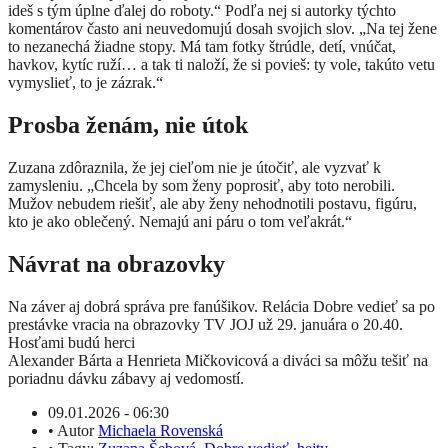
ideš s tým úplne ďalej do roboty.“ Podľa nej si autorky týchto
komentárov často ani neuvedomujú dosah svojich slov. „Na tej žene
to nezanechá žiadne stopy. Má tam fotky štrúdle, detí, vnúčat,
havkov, kytíc ruží… a tak ti naloží, že si povieš: ty vole, takúto vetu
vymyslieť, to je zázrak.“
Prosba ženám, nie útok
Zuzana zdôraznila, že jej cieľom nie je útočiť, ale vyzvať k
zamysleniu. „Chcela by som ženy poprosiť, aby toto nerobili.
Mužov nebudem riešiť, ale aby ženy nehodnotili postavu, figúru,
kto je ako oblečený. Nemajú ani páru o tom veľakrát.“
Návrat na obrazovky
Na záver aj dobrá správa pre fanúšikov. Relácia Dobre vedieť sa po
prestávke vracia na obrazovky TV JOJ už 29. januára o 20.40.
Hosťami budú herci
Alexander Bárta a Henrieta Mičkovicová a diváci sa môžu tešiť na
poriadnu dávku zábavy aj vedomostí.
09.01.2026 - 06:30
•
Autor
Michaela Rovenská