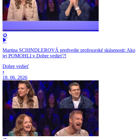
Martina SCHINDLEROVÁ predvedie profesorské skúsenosti: Ako
jej POMOHLI v Dobre vedieť?!
Dobre vedieť
•
18. 06. 2026