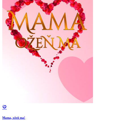
Mama, ožeň ma!