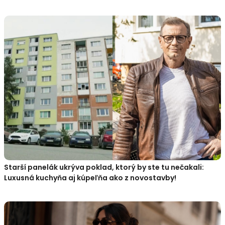
Starší panelák ukrýva poklad, ktorý by ste tu nečakali:
Luxusná kuchyňa aj kúpeľňa ako z novostavby!