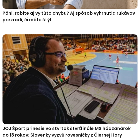
Páni, robíte aj vy túto chybu? Aj spôsob vyhrnutia rukávov
prezradí, či máte štýl
JOJ Šport prinesie vo štvrtok štvrťfinále MS hádzanárok
do 18 rokov: Slovenky vyzvú rovesníčky z Čiernej Hory