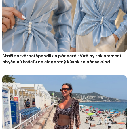
Stačí zatvárací špendlík a pár perál: Virálny trik premení
obyčajnú košeľu na elegantný kúsok za pár sekúnd