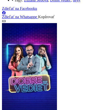
•
Tagy:
Zuzana Šebová
,
Dobre vedieť
,
hejty
Zdieľať na Facebooku
Zdieľať na Whatsappe
Kopírovať