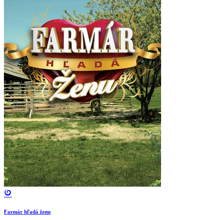
Farmár hľadá ženu