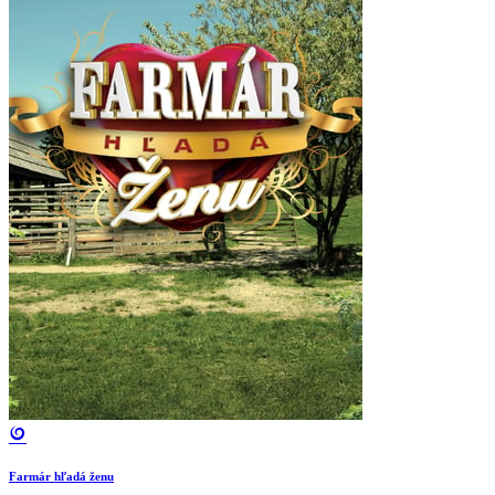
Farmár hľadá ženu