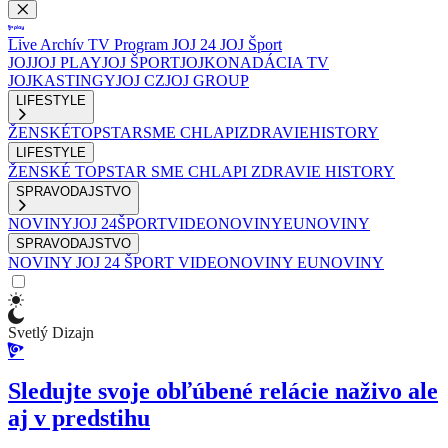
Live
Archív
TV Program
JOJ 24
JOJ Šport
JOJ
JOJ PLAY
JOJ ŠPORT
JOJKO
NADÁCIA TV
JOJ
KASTINGY
JOJ CZ
JOJ GROUP
LIFESTYLE
ŽENSKÉ
TOPSTAR
SME CHLAPI
ZDRAVIE
HISTORY
LIFESTYLE
ŽENSKÉ
TOPSTAR
SME CHLAPI
ZDRAVIE
HISTORY
SPRAVODAJSTVO
NOVINY
JOJ 24
ŠPORT
VIDEONOVINY
EUNOVINY
SPRAVODAJSTVO
NOVINY
JOJ 24
ŠPORT
VIDEONOVINY
EUNOVINY
Svetlý Dizajn
Sledujte svoje obľúbené relácie naživo ale
aj v predstihu