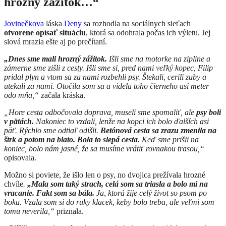
hrozný zážitok…“
Jovinečkova
láska
Deny
sa rozhodla na sociálnych sieťach
otvorene opísať situáciu
, ktorá sa odohrala počas ich výletu. Jej
slová mrazia ešte aj po prečítaní.
„Dnes sme mali hrozný zážitok.
Išli sme na motorke na zipline a
zámerne sme zišli z cesty. Išli sme si, pred nami veľký kopec, Filip
pridal plyn a vtom sa za nami rozbehli psy. Štekali, cerili zuby a
utekali za nami. Otočila som sa a videla toho čierneho asi meter
odo mňa,“
začala kráska.
„Hore cesta odbočovala doprava, museli sme spomaliť, ale
psy boli
v pätách.
Nakoniec to vzdali, lenže na kopci ich bolo ďalších asi
päť. Rýchlo sme odtiaľ odišli.
Betónová cesta sa zrazu zmenila na
štrk a potom na blato. Bola to slepá cesta.
Keď sme prišli na
koniec, bolo nám jasné, že sa musíme vrátiť rovnakou trasou,“
opisovala.
Možno si poviete, že išlo len o psy, no dvojica prežívala hrozné
chvíle
.
„Mala som taký strach, celá som sa triasla a bolo mi na
vracanie. Fakt som sa bála.
Ja, ktorá žije celý život so psom po
boku. Vzala som si do ruky klacek, keby bolo treba, ale veľmi som
tomu neverila,“
priznala.