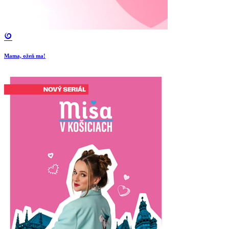
Mama, ožeň ma!