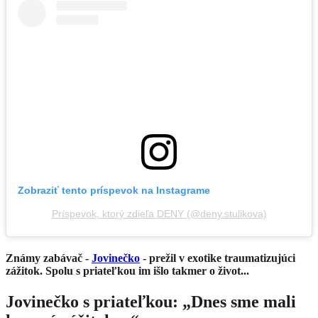
Zobraziť tento príspevok na Instagrame
Príspevok, ktorý zdieľa DENY (@deny.stulikova)
Známy zabávač -
Jovinečko
- prežil v exotike traumatizujúci
zážitok. Spolu s priateľkou im išlo takmer o život...
Jovinečko s priateľkou: „Dnes sme mali