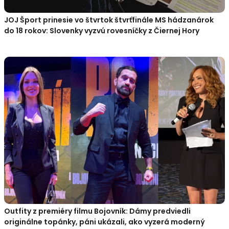
JOJ Šport prinesie vo štvrtok štvrťfinále MS hádzanárok
do 18 rokov: Slovenky vyzvú rovesníčky z Čiernej Hory
Outfity z premiéry filmu Bojovník: Dámy predviedli
originálne topánky, páni ukázali, ako vyzerá moderný