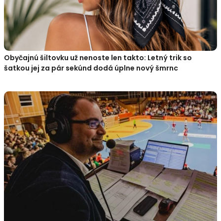
Obyčajnú šiltovku už nenoste len takto: Letný trik so
šatkou jej za pár sekúnd dodá úplne nový šmrnc