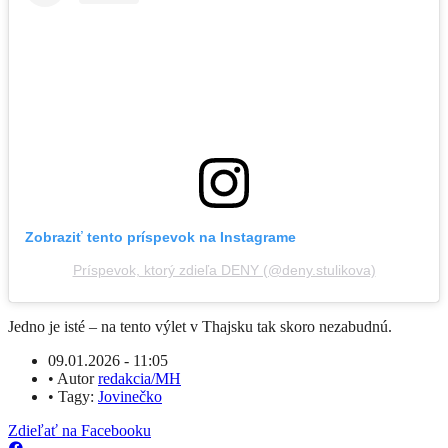
Zobraziť tento príspevok na Instagrame
Príspevok, ktorý zdieľa DENY (@deny.stulikova)
Jedno je isté – na tento výlet v Thajsku tak skoro nezabudnú.
09.01.2026 - 11:05
•
Autor
redakcia/MH
•
Tagy:
Jovinečko
Zdieľať na Facebooku