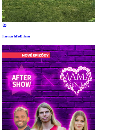
Farmár hľadá ženu