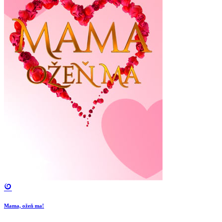
Mama, ožeň ma!