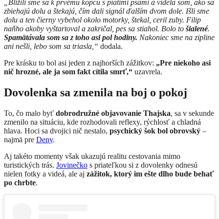
„Blížili sme sa k prvému kopcu s piatimi psami a videla som, ako sa
zbiehajú dolu a štekajú, čím dali signál ďalším dvom dole. Išli sme
dolu a ten čierny vybehol okolo motorky, štekal, ceril zuby. Filip
naňho akoby vyštartoval a zakričal, pes sa stiahol. Bolo to
šialené
.
Spamätávala som sa z toho asi pol hodiny.
Nakoniec sme na zipline
ani nešli, lebo som sa triasla,“
dodala.
Pre krásku to bol asi jeden z najhorších zážitkov:
„Pre niekoho asi
nič hrozné, ale ja som fakt cítila smrť,“
uzavrela.
Dovolenka sa zmenila na boj o pokoj
To, čo malo byť
dobrodružné objavovanie Thajska
, sa v sekunde
zmenilo na situáciu, kde rozhodovali reflexy, rýchlosť a chladná
hlava. Hoci sa dvojici nič nestalo,
psychický šok bol obrovský
–
najmä pre
Deny
.
Aj takéto momenty však ukazujú realitu cestovania mimo
turistických trás.
Jovinečko
s priateľkou si z dovolenky odnesú
nielen fotky a videá, ale aj
zážitok, ktorý im ešte dlho bude behať
po chrbte
.