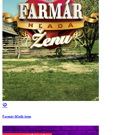
Farmár hľadá ženu