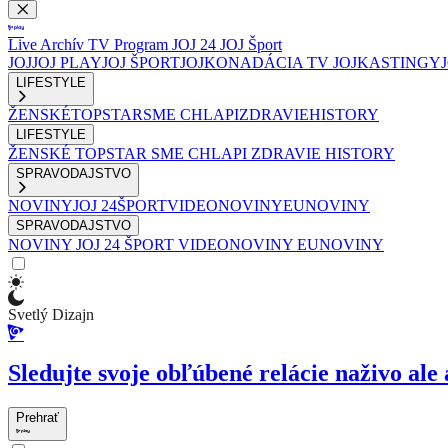
Live
Archív
TV Program
JOJ 24
JOJ Šport
JOJ
JOJ PLAY
JOJ ŠPORT
JOJKO
NADÁCIA TV JOJ
KASTINGY
LIFESTYLE
ŽENSKÉ
TOPSTAR
SME CHLAPI
ZDRAVIE
HISTORY
LIFESTYLE
ŽENSKÉ
TOPSTAR
SME CHLAPI
ZDRAVIE
HISTORY
SPRAVODAJSTVO
NOVINY
JOJ 24
ŠPORT
VIDEONOVINY
EUNOVINY
SPRAVODAJSTVO
NOVINY
JOJ 24
ŠPORT
VIDEONOVINY
EUNOVINY
Svetlý Dizajn
Sledujte svoje obľúbené relácie naživo ale 
Prehrať