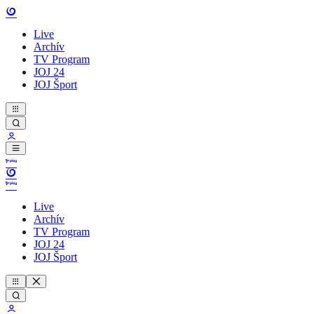
Live
Archív
TV Program
JOJ 24
JOJ Šport
Live
Archív
TV Program
JOJ 24
JOJ Šport