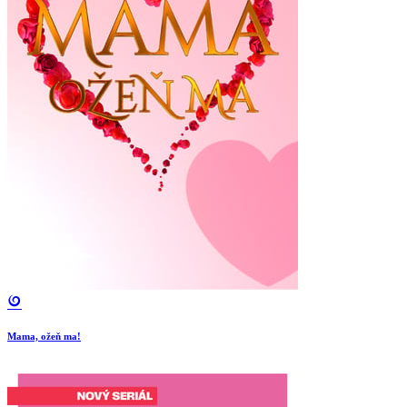
Mama, ožeň ma!