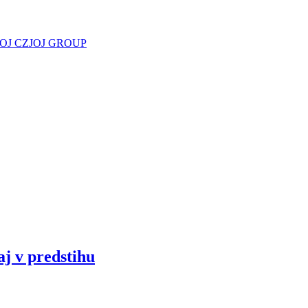
JOJ CZ
JOJ GROUP
aj v predstihu