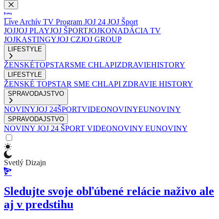
Live
Archív
TV Program
JOJ 24
JOJ Šport
JOJ
JOJ PLAY
JOJ ŠPORT
JOJKO
NADÁCIA TV
JOJ
KASTINGY
JOJ CZ
JOJ GROUP
LIFESTYLE
ŽENSKÉ
TOPSTAR
SME CHLAPI
ZDRAVIE
HISTORY
LIFESTYLE
ŽENSKÉ
TOPSTAR
SME CHLAPI
ZDRAVIE
HISTORY
SPRAVODAJSTVO
NOVINY
JOJ 24
ŠPORT
VIDEONOVINY
EUNOVINY
SPRAVODAJSTVO
NOVINY
JOJ 24
ŠPORT
VIDEONOVINY
EUNOVINY
Svetlý Dizajn
Sledujte svoje obľúbené relácie naživo ale
aj v predstihu