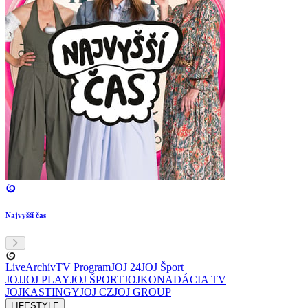
Najvyšší čas
Live
Archív
TV Program
JOJ 24
JOJ Šport
JOJ
JOJ PLAY
JOJ ŠPORT
JOJKO
NADÁCIA TV
JOJ
KASTINGY
JOJ CZ
JOJ GROUP
LIFESTYLE