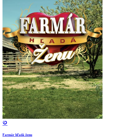
Farmár hľadá ženu