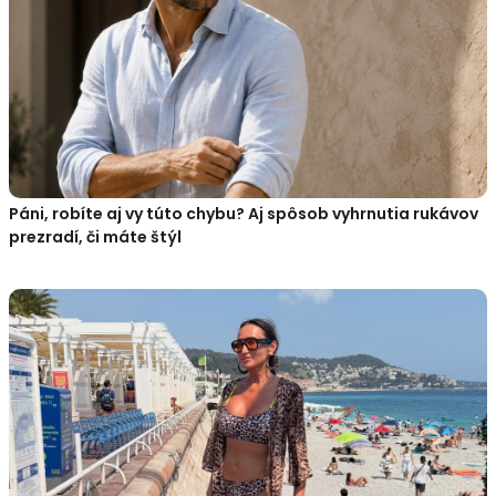
Páni, robíte aj vy túto chybu? Aj spôsob vyhrnutia rukávov
prezradí, či máte štýl