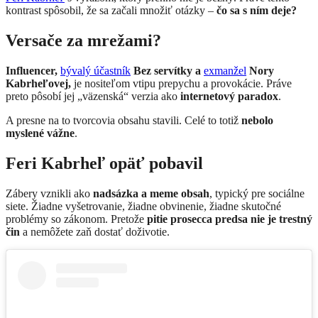
kontrast spôsobil, že sa začali množiť otázky –
čo sa s ním deje?
Versače za mrežami?
Influencer,
bývalý účastník
Bez servítky a
exmanžel
Nory
Kabrheľovej,
je nositeľom vtipu prepychu a provokácie. Práve
preto pôsobí jej „väzenská“ verzia ako
internetový paradox
.
A presne na to tvorcovia obsahu stavili. Celé to totiž
nebolo
myslené vážne
.
Feri Kabrheľ opäť pobavil
Zábery vznikli ako
nadsázka a meme obsah
, typický pre sociálne
siete. Žiadne vyšetrovanie, žiadne obvinenie, žiadne skutočné
problémy so zákonom. Pretože
pitie prosecca predsa nie je trestný
čin
a nemôžete zaň dostať doživotie.