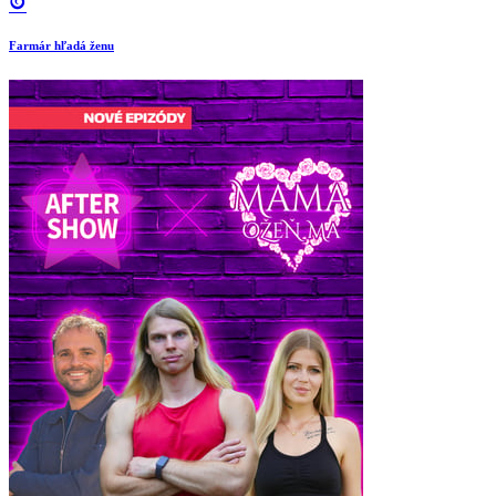
Farmár hľadá ženu