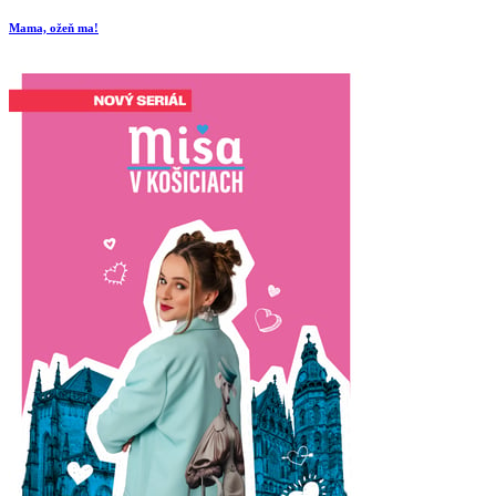
Mama, ožeň ma!