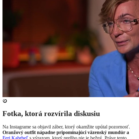
Fotka, ktorá rozvírila diskusiu
Na Instagrame sa objavil záber, ktorý okamžite upútal pozornosť.
Oranžový outfit nápadne pripomínajúci väzenský mundúr a
Feri Kabrheľ
s výrazom, ktorý preňho nie je bežný. Práve tento