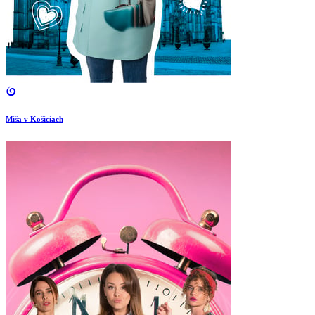
Miša v Košiciach