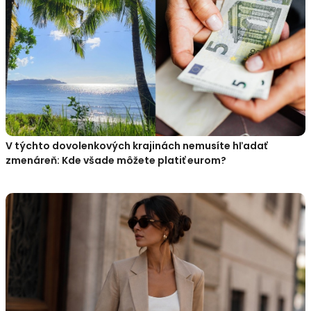
V týchto dovolenkových krajinách nemusíte hľadať
zmenáreň: Kde všade môžete platiť eurom?