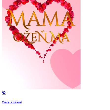
Mama, ožeň ma!