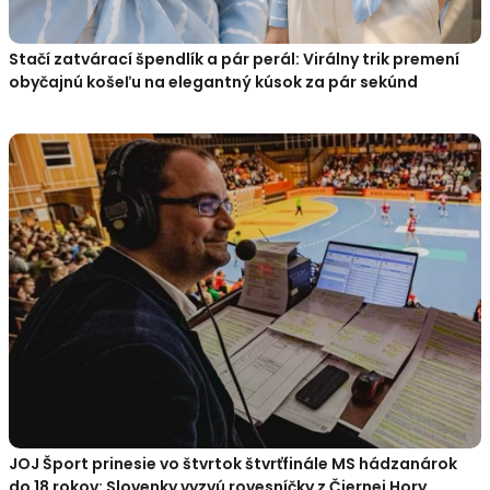
Stačí zatvárací špendlík a pár perál: Virálny trik premení
obyčajnú košeľu na elegantný kúsok za pár sekúnd
JOJ Šport prinesie vo štvrtok štvrťfinále MS hádzanárok
do 18 rokov: Slovenky vyzvú rovesníčky z Čiernej Hory