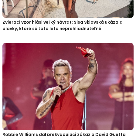
Zvierací vzor hlási veľký návrat: Sisa Sklovská ukázala
plavky, ktoré sú toto leto neprehliadnuteľné
Robbie Williams dal prekvapujúci zákaz a David Guetta