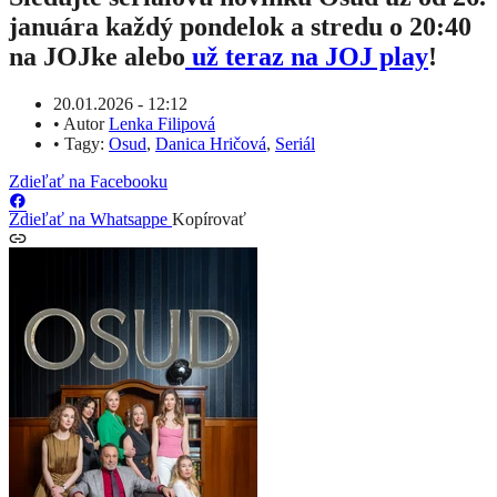
januára každý pondelok a stredu o 20:40
na JOJke alebo
už teraz na JOJ play
!
20.01.2026 - 12:12
•
Autor
Lenka Filipová
•
Tagy:
Osud
,
Danica Hričová
,
Seriál
Zdieľať na Facebooku
Zdieľať na Whatsappe
Kopírovať