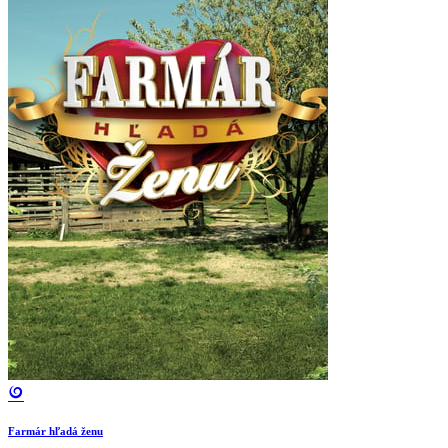
Farmár hľadá ženu