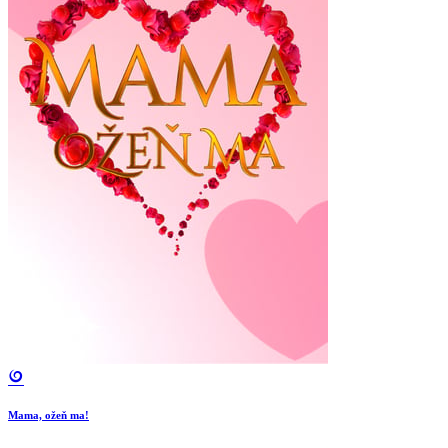
Mama, ožeň ma!