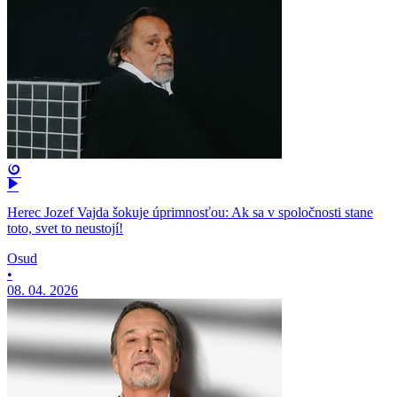
Herec Jozef Vajda šokuje úprimnosťou: Ak sa v spoločnosti stane
toto, svet to neustojí!
Osud
•
08. 04. 2026