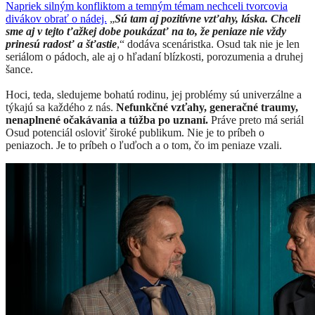
Napriek silným konfliktom a temným témam nechceli tvorcovia
divákov obrať o nádej.
„
Sú tam aj pozitívne vzťahy, láska. Chceli
sme aj v tejto ťažkej dobe poukázať na to, že peniaze nie vždy
prinesú radosť a šťastie
,“ dodáva scenáristka. Osud tak nie je len
seriálom o pádoch, ale aj o hľadaní blízkosti, porozumenia a druhej
šance.
Hoci, teda, sledujeme bohatú rodinu, jej problémy sú univerzálne a
týkajú sa každého z nás.
Nefunkčné vzťahy, generačné traumy,
nenaplnené očakávania a túžba po uznaní.
Práve preto má seriál
Osud potenciál osloviť široké publikum. Nie je to príbeh o
peniazoch. Je to príbeh o ľuďoch a o tom, čo im peniaze vzali.