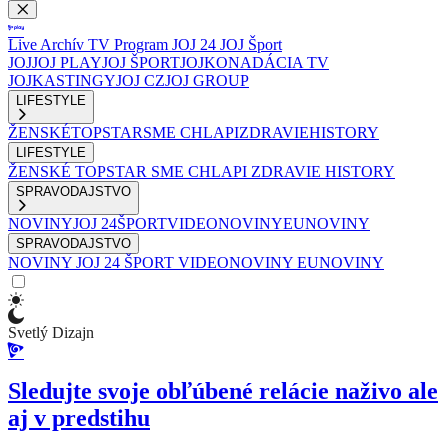
Live
Archív
TV Program
JOJ 24
JOJ Šport
JOJ
JOJ PLAY
JOJ ŠPORT
JOJKO
NADÁCIA TV
JOJ
KASTINGY
JOJ CZ
JOJ GROUP
LIFESTYLE
ŽENSKÉ
TOPSTAR
SME CHLAPI
ZDRAVIE
HISTORY
LIFESTYLE
ŽENSKÉ
TOPSTAR
SME CHLAPI
ZDRAVIE
HISTORY
SPRAVODAJSTVO
NOVINY
JOJ 24
ŠPORT
VIDEONOVINY
EUNOVINY
SPRAVODAJSTVO
NOVINY
JOJ 24
ŠPORT
VIDEONOVINY
EUNOVINY
Svetlý Dizajn
Sledujte svoje obľúbené relácie naživo ale
aj v predstihu