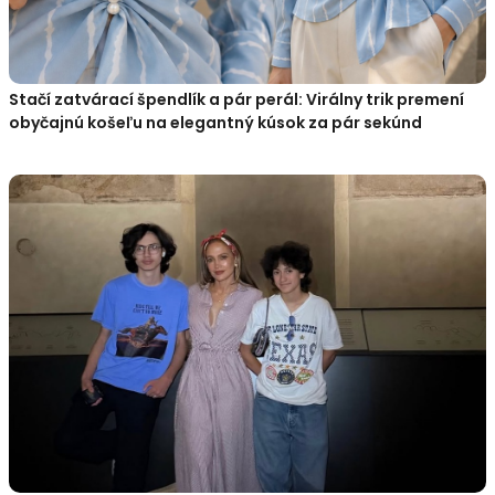
Stačí zatvárací špendlík a pár perál: Virálny trik premení
obyčajnú košeľu na elegantný kúsok za pár sekúnd