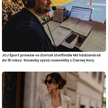
JOJ Šport prinesie vo štvrtok štvrťfinále MS hádzanárok
do 18 rokov: Slovenky vyzvú rovesníčky z Čiernej Hory