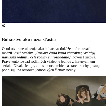
Bohatstvo ako ilúzia šťastia
Osud otvorene ukazuje, ako bohatstvo dokáže deformovať
medziľudské vzťahy. „
Peniaze často kazia charakter, vzťahy,
narúšajú rodiny... celé rodiny sú rozhádané
,“ hovorí Hričová.
Práve tento rozpad rodinných väzieb je jednou z hlavných tém
seriálu. Divák sleduje, ako sa moc, ambície a staré hriechy postupne
podpisujú na osudoch jednotlivých členov rodiny.