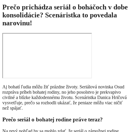
Prečo prichádza seriál o boháčoch v dobe
konsolidácie? Scenáristka to povedala
narovinu!
Aj bohatí ľudia môžu žiť prázdne životy. Seriálová novinka Osud
rozpráva príbeh bohatej rodiny, no jeho posolstvo je prekvapivo
civilné a blízke každodennému životu. Scenáristka Danica Hričová
vysvetľuje, prečo sa rozhodli ukázať, že peniaze môžu viac ničiť
než spájať.
Prečo seriál o bohatej rodine práve teraz?
Na prvý pohľad by sa mohlo zdať, že seriál o zámožnej rodine