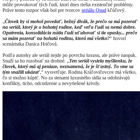
môže provokovať tých ľudí, ktorí dnes riešia existenčné problémy.
Práve tento rozpor však bol pre tvorcov
seriálu Osud
kľúčový.
„
Človek by si mohol povedať, bežný divák, že prečo sa má pozerať
na seriál, ktorý je o bohatej rodine, keď veľa ľudí sa nemá dobre.
Opatrenia, konsolidácia nútia ľudí uťahovať si tie opasky... prečo
sa mám pozerať na bohatú rodinu, ktorá má všetko?
“ hovorí
scenáristka Danica Hričová.
Podľa autorky ale seriál nejde po povrchu luxusu, ale práve naopak.
Snaží sa ho rozobrať na drobné. „
Ten seriál vysiela myšlienku, že
človek, ktorý má aj peniaze, neznamená, že je šťastný. To sme sa
tým snažili ukázať
,“ vysvetľuje. Rodina Kráľovičovcov má všetko,
čo si možno kúpiť. No za stenami luxusného sídla sa odohrávajú
konflikty, ticho, odcudzenie a nevyriešené krivdy.