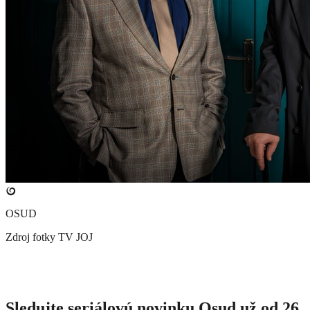
OSUD
Zdroj fotky
TV JOJ
Sledujte seriálovú novinku Osud už od 26.