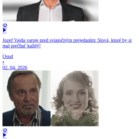
Jozef Vajda varuje pred sviatočným prejedaním: Slová, ktoré by si
mal prečítať každý!
Osud
•
02. 04. 2026