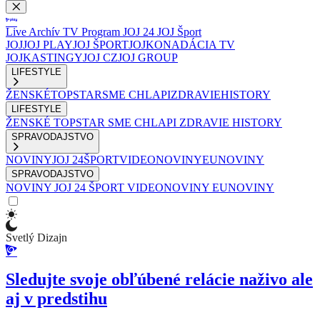
Live
Archív
TV Program
JOJ 24
JOJ Šport
JOJ
JOJ PLAY
JOJ ŠPORT
JOJKO
NADÁCIA TV
JOJ
KASTINGY
JOJ CZ
JOJ GROUP
LIFESTYLE
ŽENSKÉ
TOPSTAR
SME CHLAPI
ZDRAVIE
HISTORY
LIFESTYLE
ŽENSKÉ
TOPSTAR
SME CHLAPI
ZDRAVIE
HISTORY
SPRAVODAJSTVO
NOVINY
JOJ 24
ŠPORT
VIDEONOVINY
EUNOVINY
SPRAVODAJSTVO
NOVINY
JOJ 24
ŠPORT
VIDEONOVINY
EUNOVINY
Svetlý Dizajn
Sledujte svoje obľúbené relácie naživo ale
aj v predstihu