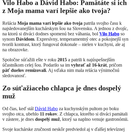
Vilo Habo a Dávid Habo: Pamätáte si ich
z Moja mama varí lepšie ako tvoja?
Relácia
Moja mama varí lepšie ako tvoja
patrila svojho času k
najsledovanejším kuchárskym šou na Slovensku. A jednou z dvojíc,
na ktorú si diváci dodnes spomenú bez váhania, bol
Vilo Habo
so
synom
Dávidom
. Expresívny, temperamentný otec a pokojnejší syn
tvorili kontrast, ktorý fungoval dokonale – nielen v kuchyni, ale aj
na obrazovke.
Spoločne súťažili ešte v roku
2015
a patrili k najúspešnejším
účastníkom celej šou. Podarilo sa im
vyhrať až 16-krát
, pričom
päť duelov remizovali
. Aj vďaka nim mala relácia výnimočnú
sledovanosť.
Zo súťažiaceho chlapca je dnes dospelý
muž
Od čias, keď stál
Dávid Habo
za kuchynským pultom po boku
svojho otca, ubehlo
11 rokov
. Z chlapca, ktorého si diváci pamätali
v zástere, je dnes
dospelý muž
, ktorý sa naplno venuje gastronómii.
Svoje kuchárske zručnosti neskôr predviedol aj v ďalšej televíznej