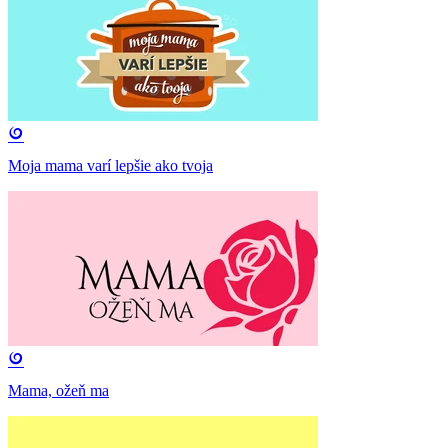
Moja mama varí lepšie ako tvoja
Mama, ožeň ma