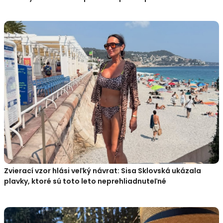
Zvierací vzor hlási veľký návrat: Sisa Sklovská ukázala
plavky, ktoré sú toto leto neprehliadnuteľné