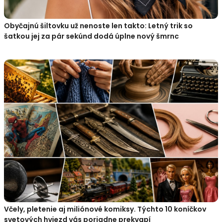
Obyčajnú šiltovku už nenoste len takto: Letný trik so
šatkou jej za pár sekúnd dodá úplne nový šmrnc
Včely, pletenie aj miliónové komiksy. Týchto 10 koníčkov
svetových hviezd vás poriadne prekvapí