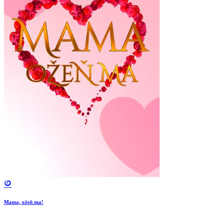
Mama, ožeň ma!