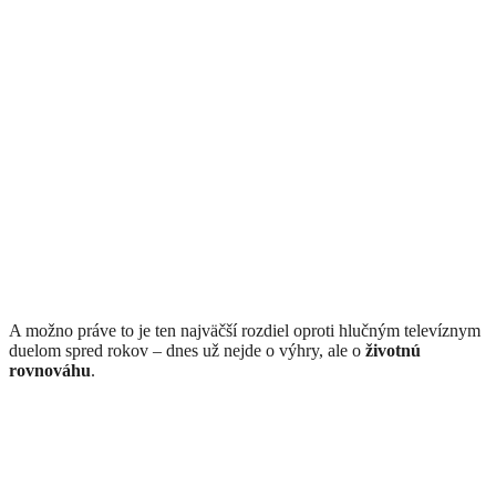
A možno práve to je ten najväčší rozdiel oproti hlučným televíznym
duelom spred rokov – dnes už nejde o výhry, ale o
životnú
rovnováhu
.