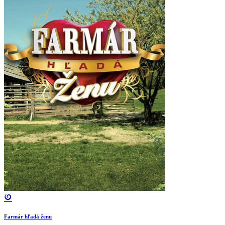
Farmár hľadá ženu