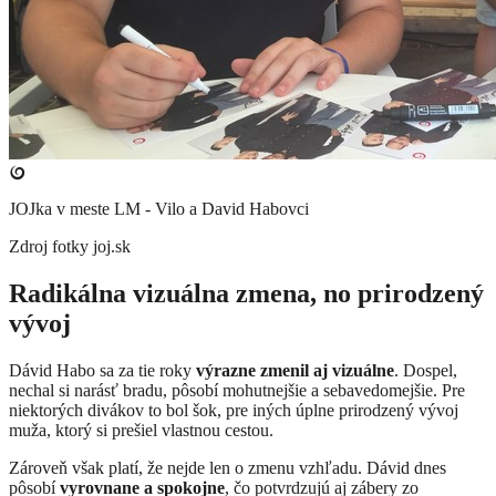
JOJka v meste LM - Vilo a David Habovci
Zdroj fotky
joj.sk
Radikálna vizuálna zmena, no prirodzený
vývoj
Dávid Habo sa za tie roky
výrazne zmenil aj vizuálne
. Dospel,
nechal si narásť bradu, pôsobí mohutnejšie a sebavedomejšie. Pre
niektorých divákov to bol šok, pre iných úplne prirodzený vývoj
muža, ktorý si prešiel vlastnou cestou.
Zároveň však platí, že nejde len o zmenu vzhľadu. Dávid dnes
pôsobí
vyrovnane a spokojne
, čo potvrdzujú aj zábery zo